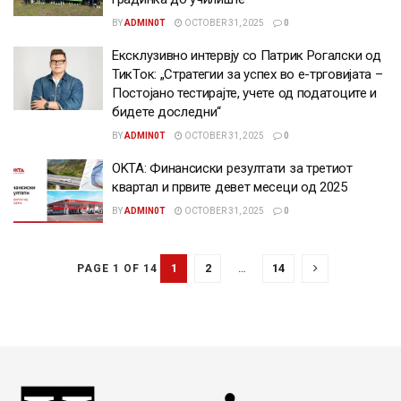
BY
ADMIN0T
OCTOBER 31, 2025
0
Ексклузивно интервју со Патрик Рогалски од
ТикТок: „Стратегии за успех во е-трговијата –
Постојано тестирајте, учете од податоците и
бидете доследни“
BY
ADMIN0T
OCTOBER 31, 2025
0
OKTA: Финансиски резултати за третиот
квартал и првите девет месеци од 2025
BY
ADMIN0T
OCTOBER 31, 2025
0
1
2
…
14
PAGE 1 OF 14