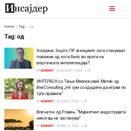
Home
Tag
од
Tag:
од
Колумна: Зошто ПР агенциите сега стануваат
поважни од кога било во ерата на
вештачката интелигенција?
BY
ADMIN0T
AUGUST 7, 2026
0
ИНТЕРВЈУ со Тања Милисковиќ Митиќ од
BeeConsulting „Не сум создадена да играм по
туѓи правила.“
BY
ADMIN0T
JUNE 2, 2026
0
Впечаток од Ровињ: “Маркетинг индустријата
никогаш не застанува”
BY
ADMIN0T
MAY 14, 2026
0