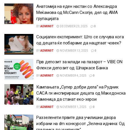
Анатомија на еден настан со Александра
Меќамова од McCann Скопје, дел од АМА
групацијата
BY
ADMIN0T
DECEMBER 23, 2025
0
Социјален експеримент: Што се случува кога
од децата ќе побараме да нацртаат човек?
BY
ADMIN0T
NOVEMBER 13, 2025
0
Прв депозит за млади на пазарот – VIBE ON
Флекси депозит од Шпаркасе Банка
BY
ADMIN0T
NOVEMBER 4, 2025
0
Кампањата „Супер добри дела“ на Рудник
САСА ги инспирираше децата од Македонска
Каменица да станат еко-херои
BY
ADMIN0T
NOVEMBER 1, 2025
0
Раззеленети првите два училишни двора
избрани на dm конкурсот „Зелена иднина: Од
градинка до училиште“