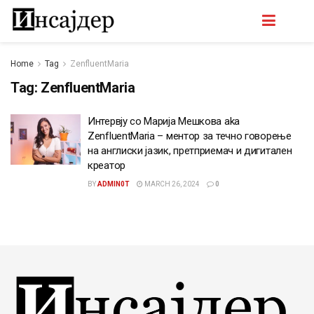
Home
Tag
ZenfluentMaria
Tag:
ZenfluentMaria
Интервју со Марија Мешкова aka
ZenfluentMaria – ментор за течно говорење
на англиски јазик, претприемач и дигитален
креатор
BY
ADMIN0T
MARCH 26, 2024
0