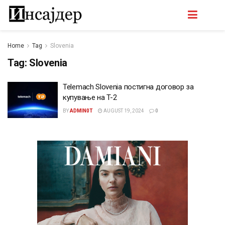
Home
Tag
Slovenia
Tag:
Slovenia
Telemach Slovenia постигна договор за
купување на T-2
BY
ADMIN0T
AUGUST 19, 2024
0