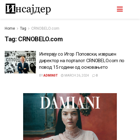
Home
Tag
CRNOBELO.com
Tag:
CRNOBELO.com
Интервју со Игор Поповски, извршен
директор на порталот CRNOBELO.com по
повод 15 години од основањето
BY
ADMIN0T
MARCH 26, 2024
0