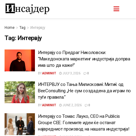
Home
Tag
Интервју
Tag:
Интервју
Интервју со Предраг Николовски:
“Македонската маркетинг индустрија допрва
има што да каже!”
BY
ADMIN0T
JULY 3, 2026
0
ИНТЕРВЈУ со Тања Милисковиќ Митиќ од
BeeConsulting „Не сум создадена да играм по
туѓи правила.“
BY
ADMIN0T
JUNE 2, 2026
0
Интервју со Томас Лауко, CEO на Publicis
Groupe CEE: Големите идеи ќе останат
највредниот производ на нашата индустрија!