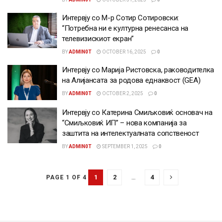
Интервју со М-р Сотир Сотировски:
“Потребна ни е културна ренесанса на
телевизискиот екран”
BY
ADMIN0T
OCTOBER 16, 2025
0
Интервју со Марија Ристовска, раководителка
на Алијансата за родова еднаквост (GEA)
BY
ADMIN0T
OCTOBER 2, 2025
0
Интервју со Катерина Смиљковиќ основач на
“Смиљковиќ ИП” – нова компанија за
заштита на интелектуалната сопственост
BY
ADMIN0T
SEPTEMBER 1, 2025
0
1
2
…
4
PAGE 1 OF 4