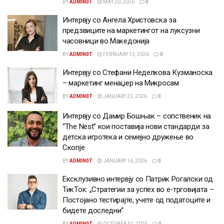
BY
ADMIN0T
MAY 20, 2026
0
Интервју со Ангела Христовска за
предзвиците на маркетингот на луксузни
часовници во Македонија
BY
ADMIN0T
FEBRUARY 13, 2026
0
Интервју со Стефани Неделкова Кузманоска
– маркетинг менаџер на Микросам
BY
ADMIN0T
JANUARY 23, 2026
0
Интервју со Дамир Бошњак – сопственик на
“The Nest” кои поставија нови стандарди за
детска игротека и семејно дружење во
Скопје
BY
ADMIN0T
JANUARY 16, 2026
0
Ексклузивно интервју со Патрик Рогалски од
ТикТок: „Стратегии за успех во е-трговијата –
Постојано тестирајте, учете од податоците и
бидете доследни“
BY
ADMIN0T
OCTOBER 31, 2025
0