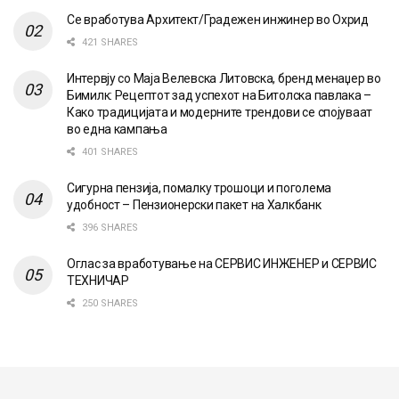
Се вработува Архитект/Градежен инжинер во Охрид
421 SHARES
Интервју со Маја Велевска Литовска, бренд менаџер во
Бимилк: Рецептот зад успехот на Битолска павлака –
Како традицијата и модерните трендови се спојуваат
во една кампања
401 SHARES
Сигурна пензија, помалку трошоци и поголема
удобност – Пензионерски пакет на Халкбанк
396 SHARES
Оглас за вработување на СЕРВИС ИНЖЕНЕР и СЕРВИС
ТЕХНИЧАР
250 SHARES