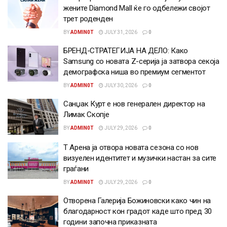
жените Diamond Mall ќе го одбележи својот
трет роденден
BY
ADMIN0T
JULY 31, 2026
0
БРЕНД-СТРАТЕГИЈА НА ДЕЛО: Како
Samsung со новата Z-серија ја затвора секоја
демографска ниша во премиум сегментот
BY
ADMIN0T
JULY 30, 2026
0
Санџак Курт е нов генерален директор на
Лимак Скопје
BY
ADMIN0T
JULY 29, 2026
0
Т Арена ја отвора новата сезона со нов
визуелен идентитет и музички настан за сите
граѓани
BY
ADMIN0T
JULY 29, 2026
0
Отворена Галерија Божиновски како чин на
благодарност кон градот каде што пред 30
години започна приказната