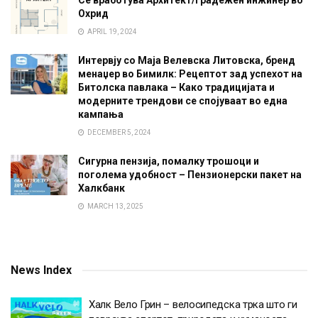
Охрид
APRIL 19, 2024
Интервју со Маја Велевска Литовска, бренд
менаџер во Бимилк: Рецептот зад успехот на
Битолска павлака – Како традицијата и
модерните трендови се спојуваат во една
кампања
DECEMBER 5, 2024
Сигурна пензија, помалку трошоци и
поголема удобност – Пензионерски пакет на
Халкбанк
MARCH 13, 2025
News Index
Халк Вело Грин – велосипедска трка што ги