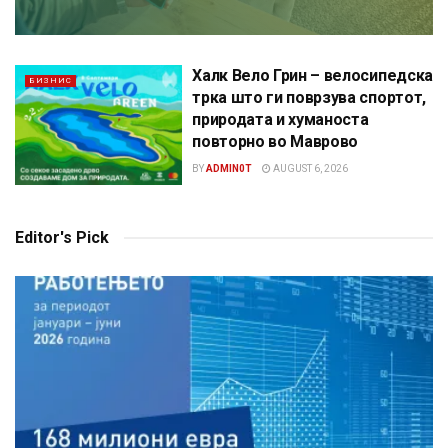
Халк Вело Грин – велосипедска
БИЗНИС
трка што ги поврзува спортот,
природата и хуманоста
повторно во Маврово
BY
ADMIN0T
AUGUST 6, 2026
Editor's Pick