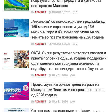
поврзува спортот, природата и хуманоста
повторно во Маврово
BY
ADMIN0T
AUGUST 6, 2026
0
„Алкалоид“ со консолидирани продажби од
168 милиони евра, инвестиции од 13,6
милиони евра и 43 нови вработувања во
земјата во првата половина на 2026 година
BY
ADMIN0T
AUGUST 4, 2026
0
ОКТА: Силни резултати во вториот квартал и
првата половина од 2026 година, поддржани
од зголемена комерцијална активност и
подобрувања во синџирот на снабдување
BY
ADMIN0T
JULY 31, 2026
0
Продолжува нагорниот тренд на раст на
Македонски Телеком и во првата половина
од 2026 година
BY
ADMIN0T
JULY 31, 2026
0
Со програма за економско зајакнување на