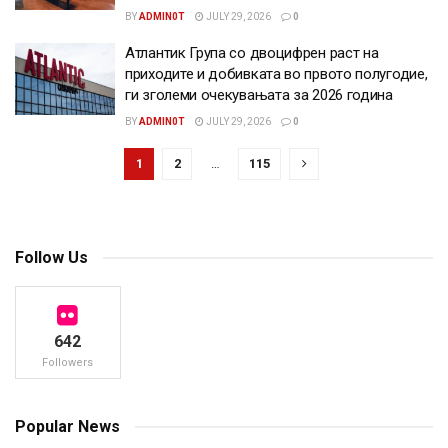
BY
ADMIN0T
JULY 29, 2026
0
Атлантик Група со двоцифрен раст на
приходите и добивката во првото полугодие,
ги зголеми очекувањата за 2026 година
BY
ADMIN0T
JULY 29, 2026
0
1
2
…
115
Follow Us
642
Followers
Popular News