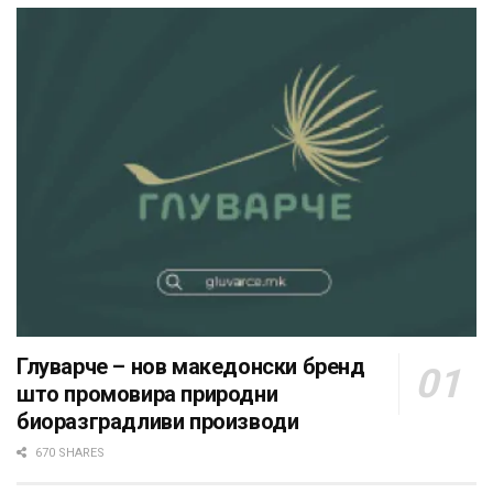
Глуварче – нов македонски бренд
што промовира природни
биоразградливи производи
670 SHARES