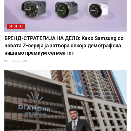
БИЗНИС
БРЕНД-СТРАТЕГИЈА НА ДЕЛО: Како Samsung со
новата Z-серија ја затвора секоја демографска
ниша во премиум сегментот
JULY 30, 2026