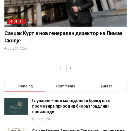
БИЗНИС
Санџак Курт е нов генерален директор на Лимак
Скопје
JULY 29, 2026
Trending
Comments
Latest
Глуварче – нов македонски бренд што
промовира природни биоразградливи
производи
JULY 7, 2025
Се вработува Архитект/Градежен инжинер во