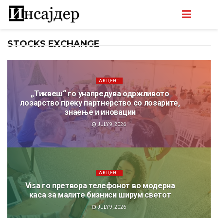
STOCKS EXCHANGE
АКЦЕНТ
„Тиквеш“ го унапредува одржливото
лозарство преку партнерство со лозарите,
знаење и иновации
JULY 9, 2026
АКЦЕНТ
Visa го претвора телефонот во модерна
каса за малите бизниси ширум светот
JULY 9, 2026