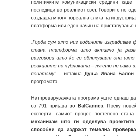
политичките комуникациски средини каде
последици во реалниот свет. Говорите не оде
создадоа многу пореална слика на индустрија
платформа или еден начин на пристапување к
„Горда сум што низ годините изградивме
стана платформа што активно ја разви
разговори што ќе го обликуваат она што 
реакциите на публиката – луѓето не само ш
понатаму”
– истакна
Дуња Ивана Балон (
програмата.
Натпреварувачката програма уште еднаш даде
со 791 пријава во
BalCannes
. Преку пове
експерти, самиот процес постепено стан
механизам што ги одделува проектите
способни да издржат темелна проверк