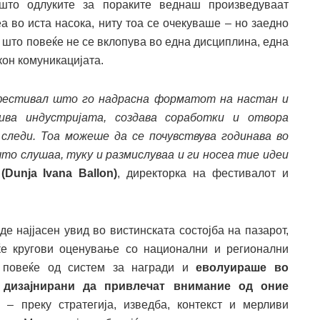
 што одлуките за пораките веднаш произведуваат
а во иста насока, ниту тоа се очекуваше – но заедно
 што повеќе не се вклопува во една дисциплина, една
он комуникацијата.
 фестивал што го надрасна форматот на настан и
ва индустријата, создава соработки и отвора
следи. Тоа можеше да се почувствува годинава во
то слушаа, туку и размислуваа и ги носеа тие идеи
Dunja Ivana Ballon)
, директорка на фестивалот и
 најјасен увид во вистинската состојба на пазарот,
ќе кругови оценување со национални и регионални
а повеќе од систем за награди и
еволуираше во
 дизајнирани да привлечат внимание од оние
а
– преку стратегија, изведба, контекст и мерливи