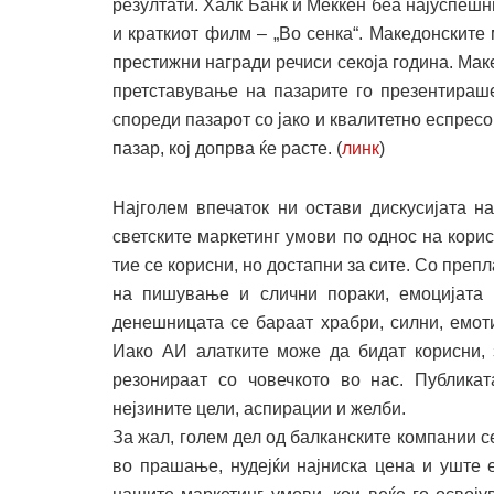
резултати. Халк Банк и Меккен беа најуспешн
и краткиот филм – „Во сенка“. Македонските
престижни награди речиси секоја година. Мак
претставување на пазарите го презентираше
спореди пазарот со јако и квалитетно еспресо
пазар, кој допрва ќе расте. (
линк
)
Најголем впечаток ни остави дискусијата н
светските маркетинг умови по однос на кори
тие се корисни, но достапни за сите. Со преп
на пишување и слични пораки, емоцијата 
денешницата се бараат храбри, силни, емот
Иако АИ алатките може да бидат корисни, 
резонираат со човечкото во нас. Публика
нејзините цели, аспирации и желби.
За жал, голем дел од балканските компании се
во прашање, нудејќи најниска цена и уште 