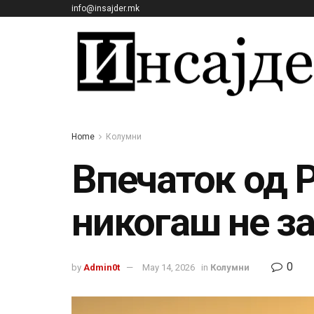
info@insajder.mk
Home
Колумни
Впечаток од 
никогаш не з
0
by
Admin0t
May 14, 2026
in
Колумни