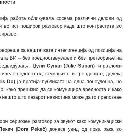
лности
чија работа обликувала сосема различни делови од
ги во ист поширок разговор каде што контрастите во
орирање.
овореше за вештачката интелигенција од позиција на
ната ВИ – без поедноставување и без претворање на
предвидувања.
Џули Супан (Julie Supan)
ги разложи
живеат подолго од кампањите и трендовите, додека
is Do)
ја вратија публиката на една понеудобна, но
но, како прецизно да се комуницира вредноста и како
о нешто што пазарот навистина може да го препознае
ори сериозен разговор за звукот како комуникациски
Пекеч (Dora Pekeč)
донесе увид од прва рака во