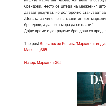
нашите маркетинг умови, кои веќе го освој
брендови. Често се штеди на маркетинг, што
даваат резултат, но долгорочно стануваат 
„Цената за чинење на квалитетниот маркетин
брендови, а данокот мора да се плати.“
Дојде време е да градиме брендови со вреднос
The post
Впечаток од Ровињ: “Маркетинг индус
Marketing365
.
Извор: Маркетинг365