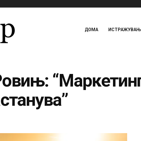
ДОМА
ИСТРАЖУВАЊА
Ровињ: “Маркетинг
астанува”