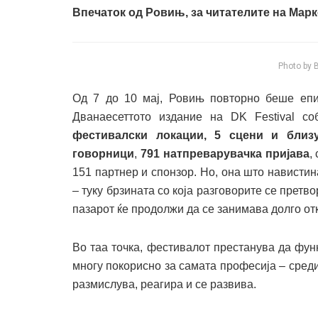
Впечаток од Ровињ, за читателите на Марк
Photo by 
Од 7 до 10 мај, Ровињ повторно беше епиц
Дванаесеттото издание на DK Festival с
фестивалски локации, 5 сцени и близ
говорници
,
791 натпреварувачка пријава
,
151 партнер и спонзор. Но, она што нависти
– туку брзината со која разговорите се претв
пазарот ќе продолжи да се занимава долго от
Во таа точка, фестивалот престанува да фун
многу покорисно за самата професија – среди
размислува, реагира и се развива.