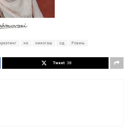
аркетинг
не
никогаш
од
Ровињ
Tweet
38