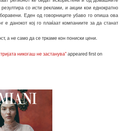
уваат регионот ќе бидат искористени и од домашните
 резултира со исти реклами, и акции кои еднократно
заборавени. Еден од говорниците убаво го опиша ова
г е данокот кој го плаќаат компаниите за да станат
т, а не само да се тркаме кон пониски цени.
тријата никогаш не застанува”
appeared first on