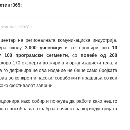
етинг365:
Borna Jaksic PIXSELL
ентар на регионалната комуникациска индустрија.
обра околу
3.000 учесници
и се прошири низ
10
у 100 програмски сегменти
, со
повеќе од 200
 скоро 170 експерти во жирија и организациски тела, и
на го дефинираше ова издание не беше само бројката
ораа во конкретни насоки, соработки и прашања со кои
како фестивалот заврши.
кционира како собир и почнува да работи како нешто
на способна да го забрза начинот на кој индустријата