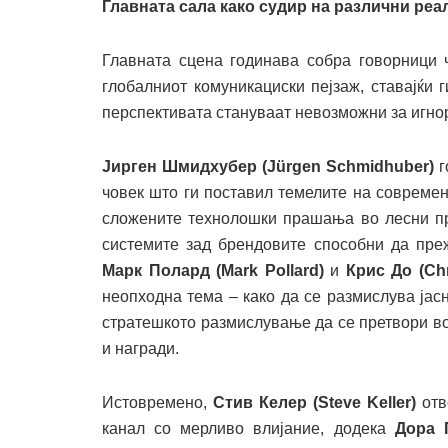
Главната сала како судир на различни реа
Главната сцена годинава собра говорници 
глобалниот комуникациски пејзаж, ставајќи 
перспективата стануваат невозможни за игн
Јирген Шмидхубер (Jürgen Schmidhuber)
г
човек што ги поставил темелите на совреме
сложените технолошки прашања во лесни 
системите зад брендовите способни да пре
Марк Полард (Mark Pollard)
и
Крис До (Chr
неопходна тема – како да се размислува јас
стратешкото размислување да се претвори в
и награди.
Истовремено,
Стив Келер (Steve Keller)
отв
канал со мерливо влијание, додека
Дора 