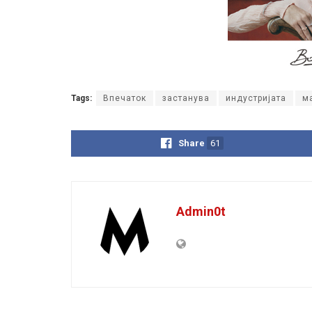
Tags:
Впечаток
застанува
индустријата
м
Share
61
Admin0t