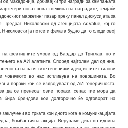
и од Македонија, добивајќи три награди за кампањата
 маркетери носат нова свежина на наградите, земјаќи
едонскиот маркетинг пазар преку панел дискусијата за
 Предраг Николовски од агенцијата AdValue, кој го
. Николовски ја потсети фелата будно да го следи овој
а најкреативните умови од Вардар до Триглав, но и
стењето на АИ алатките. Според најголем дел од нив,
лавеноста на на истите генерички идеи, истите стилови
и човечкото во нас испливува на површината. Во
ивни пораки кои се издвојуваат од АИ генеричноста.
за да се пренесат овие пораки, сепак тие мора да
та бира брендови кои долгорочно ќе одговорат на
 заклучени во трката кон дното кога е комуникацијата
една, бомбастична акција. Веруваме дека во иднина