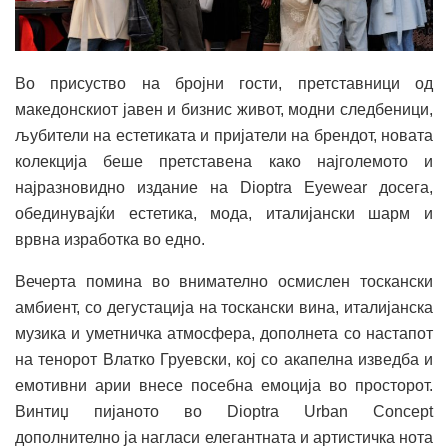
Во присуство на бројни гости, претставници од
македонскиот јавен и бизнис живот, модни следбеници,
љубители на естетиката и пријатели на брендот, новата
колекција беше претставена како најголемото и
најразновидно издание на Dioptra Eyewear досега,
обединувајќи естетика, мода, италијански шарм и
врвна изработка во едно.
Вечерта помина во внимателно осмислен тоскански
амбиент, со дегустација на тоскански вина, италијанска
музика и уметничка атмосфера, дополнета со настапот
на тенорот Влатко Груевски, кој со акапелна изведба и
емотивни арии внесе посебна емоција во просторот.
Винтиџ пијаното во Dioptra Urban Concept
дополнително ја нагласи елегантната и артистичка нота