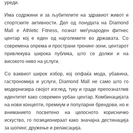
уреди.
Има содржини и за љубителите на здравиот живот и
спортските активности. Дел од понудата на Diamond
Mall е Athletic Fitness, познат меѓународен фитнес
центар кој е еден од најголемите во државата. Со
современа опрема и пространи тренинг-зони, центарот
привлекува широка публика, што се должи и на
високото ниво на услуги.
Со ваквиот широк избор, кој опфаќа мода, убавина,
гастрономија и услуги, Diamond Mall не само што го
модернизира својот изглед, туку и гради препознатлив
идентитет како современ урбан центар. Комбинацијата
на нови концепти, премиум и популарни брендови, но и
вниманието посветено на целосното корисничко
искуство, го позиционираат како значајна дестинација
за шопинг, дружење и релаксација.