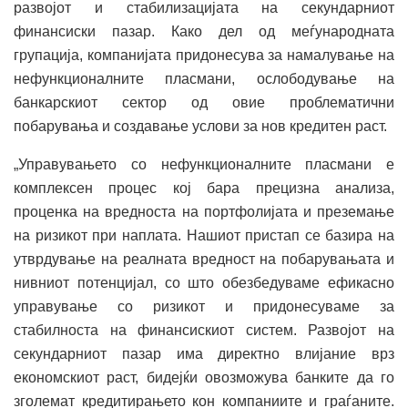
развојот и стабилизацијата на секундарниот
финансиски пазар. Како дел од меѓународната
групација, компанијата придонесува за намалување на
нефункционалните пласмани, ослободување на
банкарскиот сектор од овие проблематични
побарувања и создавање услови за нов кредитен раст.
„Управувањето со нефункционалните пласмани е
комплексен процес кој бара прецизна анализа,
проценка на вредноста на портфолијата и преземање
на ризикот при наплата. Нашиот пристап се базира на
утврдување на реалната вредност на побарувањата и
нивниот потенцијал, со што обезбедуваме ефикасно
управување со ризикот и придонесуваме за
стабилноста на финансискиот систем. Развојот на
секундарниот пазар има директно влијание врз
економскиот раст, бидејќи овозможува банките да го
зголемат кредитирањето кон компаниите и граѓаните.