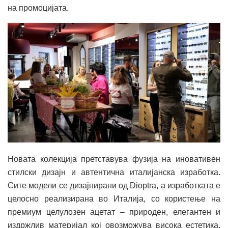
на промоцијата.
Новата колекција претставува фузија на иновативен
стилски дизајн и автентична италијанска изработка.
Сите модели се дизајнирани од Dioptra, а изработката е
целосно реализирана во Италија, со користење на
премиум целулозен ацетат – природен, елегантен и
издржлив материјал кој овозможува висока естетика,