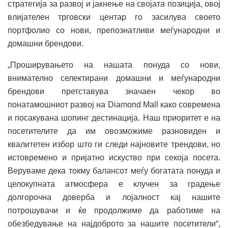
стратегија за развој и јакнење на својата позиција, овој
влијателен трговски центар го засилува своето
портфолио со нови, препознатливи меѓународни и
домашни брендови.
„Проширувањето на нашата понуда со нови,
внимателно селектирани домашни и меѓународни
брендови претставува значаен чекор во
понатамошниот развој на Diamond Mall како современа
и посакувана шопинг дестинација. Наш приоритет е на
посетителите да им овозможиме разновиден и
квалитетен избор што ги следи најновите трендови, но
истовремено и пријатно искуство при секоја посета.
Веруваме дека токму балансот меѓу богатата понуда и
целокупната атмосфера е клучен за градење
долгорочна доверба и лојалност кај нашите
потрошувачи и ќе продолжиме да работиме на
обезбедување на најдоброто за нашите посетители“,