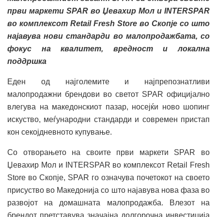
први маркети
SPAR
во
Џевахир Мол
и
INTERSPAR
во комплексот Retail Fresh Store во Скопје
со што
најавува нови стандарди во малопродажбата, со
фокус на квалитет, вредност и локална
поддршка
Еден од најголемите и најпрепознатливи
малопродажни брендови во светот SPAR официјално
влегува на македонскиот пазар, носејќи ново шопинг
искуство, меѓународни стандарди и современ пристап
кон секојдневното купување.
Со отворањето на своите први маркети SPAR во
Џевахир Мол и INTERSPAR во комплексот Retail Fresh
Store во Скопје, SPAR го означува почетокот на своето
присуство во Македонија со што најавува нова фаза во
развојот на домашната малопродажба. Влезот на
брендот претставува значајна долгорочна инвестиција