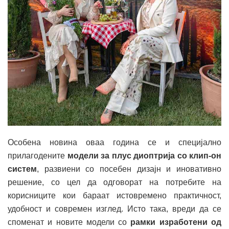
Особена новина оваа година се и специјално
прилагодените
модели за плус диоптрија со клип-он
систем
, развиени со посебен дизајн и иновативно
решение, со цел да одговорат на потребите на
корисниците кои бараат истовремено практичност,
удобност и современ изглед. Исто така, вреди да се
споменат и новите модели со
рамки изработени од