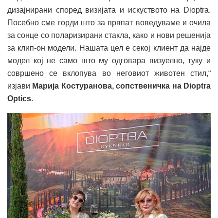
дизајнирани според визијата и искуството на Dioptra.
Посебно сме горди што за првпат воведуваме и очила
за сонце со поларизирани стакла, како и нови решенија
за клип-он модели. Нашата цел е секој клиент да најде
модел кој не само што му одговара визуелно, туку и
совршено се вклопува во неговиот животен стил,“
изјави
Марија Костуранова, сопственичка на Dioptra
Optics
.