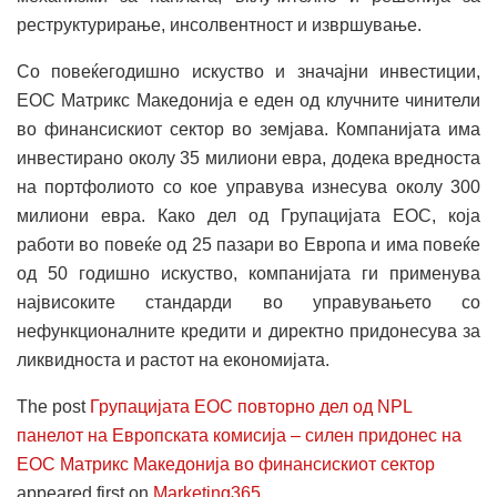
реструктурирање, инсолвентност и извршување.
Со повеќегодишно искуство и значајни инвестиции,
ЕОС Матрикс Македонија е еден од клучните чинители
во финансискиот сектор во земјава. Компанијата има
инвестирано околу 35 милиони евра, додека вредноста
на портфолиото со кое управува изнесува околу 300
милиони евра. Како дел од Групацијата ЕОС, која
работи во повеќе од 25 пазари во Европа и има повеќе
од 50 годишно искуство, компанијата ги применува
највисоките стандарди во управувањето со
нефункционалните кредити и директно придонесува за
ликвидноста и растот на економијата.
The post
Групацијата ЕОС повторно дел од NPL
панелот на Европската комисија – силен придонес на
ЕОС Матрикс Македонија во финансискиот сектор
appeared first on
Marketing365
.