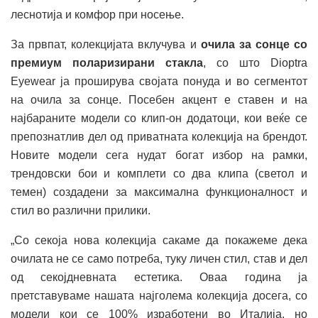
леснотија и комфор при носење.
За првпат, колекцијата вклучува и
очила за сонце со
премиум поларизирани стакла
, со што Dioptra
Eyewear ја проширува својата понуда и во сегментот
на очила за сонце. Посебен акцент е ставен и на
најбараните модели со клип-он додатоци, кои веќе се
препознатлив дел од приватната колекција на брендот.
Новите модели сега нудат богат избор на рамки,
трендовски бои и комплети со два клипа (светол и
темен) создадени за максимална функционалност и
стил во различни прилики.
„Со секоја нова колекција сакаме да покажеме дека
очилата не се само потреба, туку личен стил, став и дел
од секојдневната естетика. Оваа година ја
претставуваме нашата најголема колекција досега, со
модели кои се 100% изработени во Италија, но