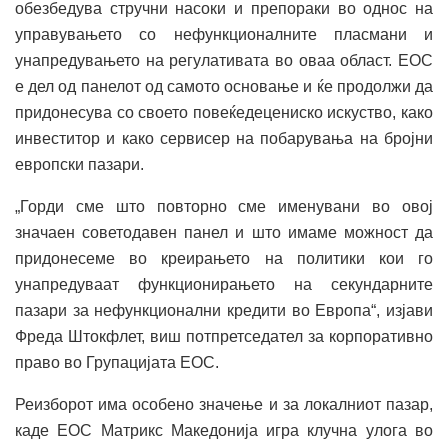
обезбедува стручни насоки и препораки во однос на
управувањето со нефункционалните пласмани и
унапредувањето на регулативата во оваа област. ЕОС
е дел од панелот од самото основање и ќе продолжи да
придонесува со своето повеќедецениско искуство, како
инвеститор и како сервисер на побарувања на бројни
европски пазари.
„Горди сме што повторно сме именувани во овој
значаен советодавен панел и што имаме можност да
придонесеме во креирањето на политики кои го
унапредуваат функционирањето на секундарните
пазари за нефункционални кредити во Европа“, изјави
Фреда Штокфлет, виш потпретседател за корпоративно
право во Групацијата ЕОС.
Реизборот има особено значење и за локалниот пазар,
каде ЕОС Матрикс Македонија игра клучна улога во