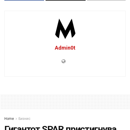
Admin0t
Home
Бизнис
Гигантот SPAR пристигнува