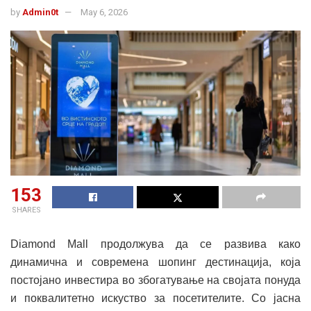
by
Admin0t
May 6, 2026
153
SHARES
Diamond Mall продолжува да се развива како
динамична и современа шопинг дестинација, која
постојано инвестира во збогатување на својата понуда
и поквалитетно искуство за посетителите. Со јасна