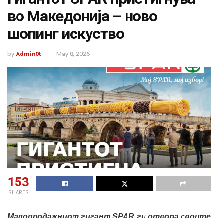
во Македонија – ново
шопинг искуство
by
Admin0t
May 8, 2026
153
SHARES
Малопродажниот гигант SPAR ги отвора своите