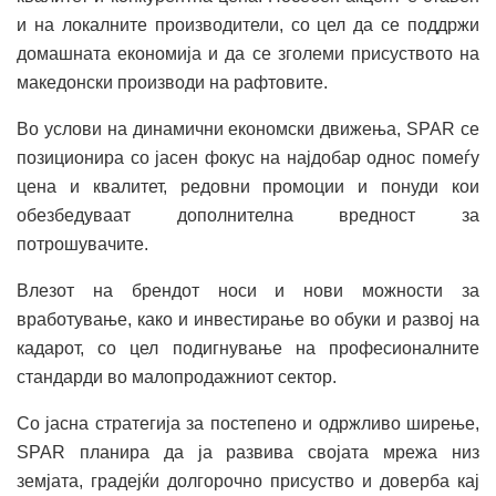
и на локалните производители, со цел да се поддржи
домашната економија и да се зголеми присуството на
македонски производи на рафтовите.
Во услови на динамични економски движења, SPAR се
позиционира со јасен фокус на најдобар однос помеѓу
цена и квалитет, редовни промоции и понуди кои
обезбедуваат дополнителна вредност за
потрошувачите.
Влезот на брендот носи и нови можности за
вработување, како и инвестирање во обуки и развој на
кадарот, со цел подигнување на професионалните
стандарди во малопродажниот сектор.
Со јасна стратегија за постепено и одржливо ширење,
SPAR планира да ја развива својата мрежа низ
земјата, градејќи долгорочно присуство и доверба кај