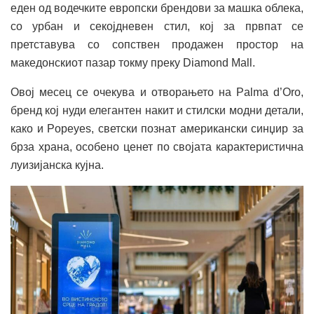
еден од водечките европски брендови за машка облека,
со урбан и секојдневен стил, кој за првпат се
претставува со сопствен продажен простор на
македонскиот пазар токму преку Diamond Mall.
Овој месец се очекува и отворањето на Palma d’Oro,
бренд кој нуди елегантен накит и стилски модни детали,
како и Popeyes, светски познат американски синџир за
брза храна, особено ценет по својата карактеристична
луизијанска кујна.