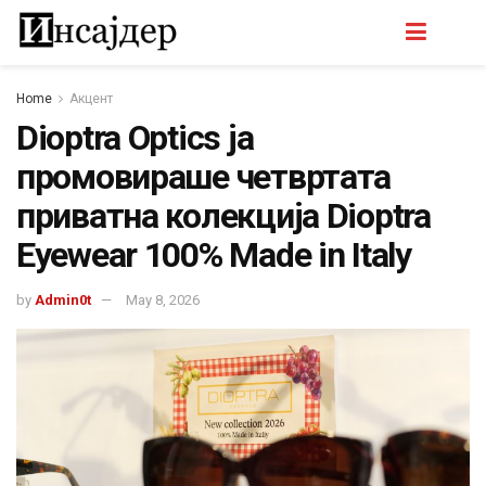
Home
Акцент
Dioptra Optics ја
промовираше четвртата
приватна колекција Dioptra
Eyewear 100% Made in Italy
by
Admin0t
May 8, 2026