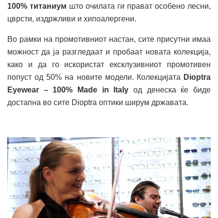
100% титаниум
што очилата ги прават особено лесни,
цврсти, издржливи и хипоалергени.
Во рамки на промотивниот настан, сите присутни имаа
можност да ја разгледаат и пробаат новата колекција,
како и да го искористат ексклузивниот промотивен
попуст од 50% на новите модели. Колекцијата
Dioptra
Eyewear – 100% Made in Italy
од денеска ќе биде
достапна во сите Dioptra оптики ширум државата.