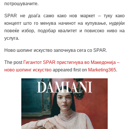
потрошувачите.
SPAR не доаѓа само како нов маркет – туку како
концепт што го менува начинот на купување, нудејќи
повеќе избор, подобар квалитет и повисоко ниво на
услуга.
Ново шопинг искуство започнува сега со SPAR.
The post
Гигантот SPAR пристигнува во Македонија –
ново шопинг искуство
appeared first on
Marketing365
.