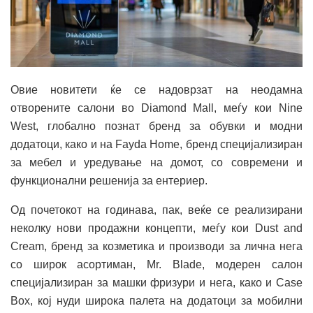
Овие новитети ќе се надоврзат на неодамна
отворените салони во Diamond Mall, меѓу кои Nine
West, глобално познат бренд за обувки и модни
додатоци, како и на Fayda Home, бренд специјализиран
за мебел и уредување на домот, со современи и
функционални решенија за ентериер.
Од почетокот на годинава, пак, веќе се реализирани
неколку нови продажни концепти, меѓу кои Dust and
Cream, бренд за козметика и производи за лична нега
со широк асортиман, Mr. Blade, модерен салон
специјализиран за машки фризури и нега, како и Case
Box, кој нуди широка палета на додатоци за мобилни