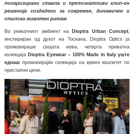
поларизирани стакла и препознатливи клип-он
решенија создадени за современ, динамичен и
стилски животен ритам
Во уникатниот амбиент на
Dioptra Urban Concept
,
инспириран од духот на Тоскана, Dioptra Optics ја
промовираше својата нова, четврта приватна
колекција
Dioptra Eyewear – 100% Made in Italy
уште
еднаш
промовирајќи селекција на врвен квалитет по
пристапни цени.