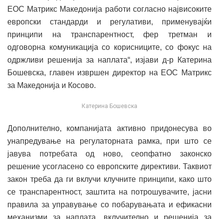
ЕОС Матрикс Македонија работи согласно највисоките
европски стандарди и регулативи, применувајќи
принципи на транспарентност, фер третман и
одговорна комуникација со корисниците, со фокус на
одржливи решенија за наплата“, изјави д-р Катерина
Бошевска, главен извршен директор на ЕОС Матрикс
за Македонија и Косово.
Катерина Бошевска
Дополнително, компанијата активно придонесува во
унапредување на регулаторната рамка, при што се
јавува потребата од ново, сеопфатно законско
решение усогласено со европските директиви. Таквиот
закон треба да ги вклучи клучните принципи, како што
се транспарентност, заштита на потрошувачите, јасни
правила за управување со побарувањата и ефикасни
механизми за наплата, вклучително и решенија за