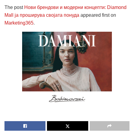
The post
Нови брендови и модерни концепти: Diamond
Mall ја проширува својата понуда
appeared first on
Marketing365
.