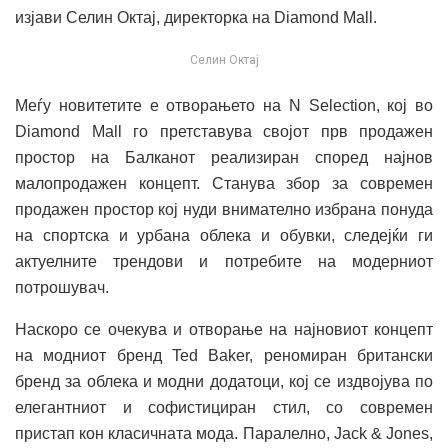
изјави Селин Октај, директорка на Diamond Mall.
Селин Октај
Меѓу новитетите е отворањето на N Selection, кој во
Diamond Mall го претставува својот прв продажен
простор на Балканот реализиран според најнов
малопродажен концепт. Станува збор за современ
продажен простор кој нуди внимателно избрана понуда
на спортска и урбана облека и обувки, следејќи ги
актуелните трендови и потребите на модерниот
потрошувач.
Наскоро се очекува и отворање на најновиот концепт
на модниот бренд Ted Baker, реномиран британски
бренд за облека и модни додатоци, кој се издвојува по
елегантниот и софистициран стил, со современ
пристап кон класичната мода. Паралелно, Jack & Jones,