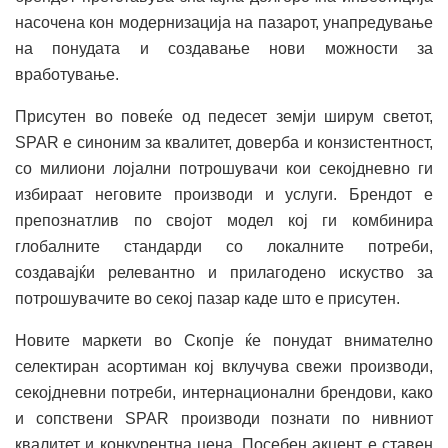
насочена кон модернизација на пазарот, унапредување
на понудата и создавање нови можности за
вработување.
Присутен во повеќе од педесет земји ширум светот,
SPAR е синоним за квалитет, доверба и конзистентност,
со милиони лојални потрошувачи кои секојдневно ги
избираат неговите производи и услуги. Брендот е
препознатлив по својот модел кој ги комбинира
глобалните стандарди со локалните потреби,
создавајќи релевантно и прилагодено искуство за
потрошувачите во секој пазар каде што е присутен.
Новите маркети во Скопје ќе понудат внимателно
селектиран асортиман кој вклучува свежи производи,
секојдневни потреби, интернационални брендови, како
и сопствени SPAR производи познати по нивниот
квалитет и конкурентна цена. Посебен акцент е ставен