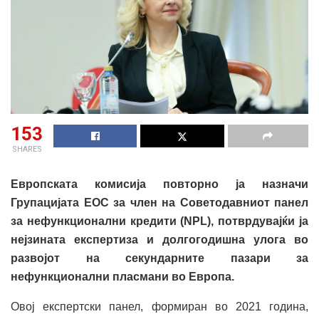
153
SHARES
Европската комисија повторно ја назначи
Групацијата ЕОС за член на Советодавниот панел
за нефункционални кредити (NPL), потврдувајќи ја
нејзината експертиза и долгогодишна улога во
развојот на секундарните пазари за
нефункционални пласмани во Европа.
Овој експертски панел, формиран во 2021 година,