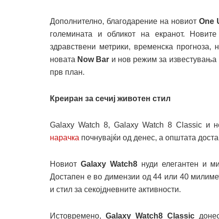
Дополнително, благодарение на новиот
One 
големината и обликот на екранот. Новите 
здравствени метрики, временска прогноза, н
новата
Now Bar
и нов режим за известувања к
прв план.
Креиран за сечиј животен стил
Galaxy Watch 8, Galaxy Watch 8 Classic и 
нарачка
почнувајќи од денес, а општата достап
Новиот
Galaxy Watch8
нуди елегантен и ми
Достапен е во димензии од 44 или 40 милимет
и стил за секојдневните активности.
Истовремено,
Galaxy Watch8 Classic
донес