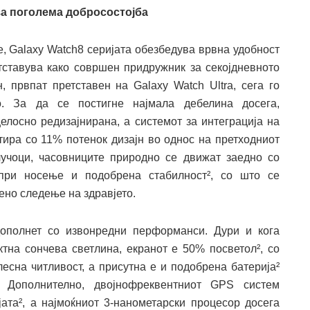
за поголема добросостојба
, Galaxy Watch8 серијата обезбедува врвна удобност
ставува како совршен придружник за секојдневното
н, првпат претставен на Galaxy Watch Ultra, сега го
о. За да се постигне најмала дебелина досега,
елосно редизајнирана, а системот за интеграција на
тира со 11% потенок дизајн во однос на претходниот
учоци, часовниците природно се движат заедно со
 при носење и подобрена стабилност², со што се
но следење на здравјето.
ополнет со извонредни перформанси. Дури и кога
ктна сончева светлина, екранот е 50% посветол², со
есна читливост, а присутна е и подобрена батерија²
. Дополнително, двојнофреквентниот GPS систем
та², а најмоќниот 3-нанометарски процесор досега