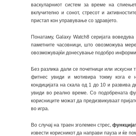
васкуларниот систем за време на спиењет
вклучително и сонот, стресот и активности
пристап кон управување со здравјето.
Понатаму, Galaxy Watch8 серијата воведува
паметните часовници, што овозможува мере
овозможувајќи донесување подобро информир
Без разлика дали се почетници или искусни 
фитнес увиди и мотивира токму кога е 
кондицијата на скала од 1 до 10 и развива 
увиди во реално време. Со подобрената ф
корисниците можат да предизвикуваат пријат
во игра.
Во случај на траен зголемен стрес,
функција
извести корисникот да направи пауза и ќе п