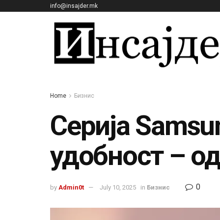
info@insajder.mk
Home
Бизнис
Серија Samsun
удобност – о
0
by
Admin0t
July 10, 2025
in
Бизнис