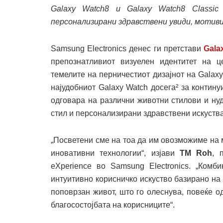
Galaxy Watch8 и Galaxy Watch8 Classic
персонализирани здравствени увиди, мотиви
Samsung Electronics денес ги претстави
Gala
препознатливиот визуелен идентитет на ц
темелите на перничестиот дизајнот на Galaxy 
најудобниот Galaxy Watch досега² за контин
одговара на различни животни стилови и ну
стил и персонализирани здравствени искуства
„Посветени сме на тоа да им овозможиме на 
иновативни технологии“, изјави
TM Roh
, 
eXperience во Samsung Electronics. „Комб
интуитивно корисничко искуство базирано на 
поповрзан живот, што го олеснува, повеќе о
благосостојбата на корисниците“.