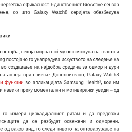
ергетска ефикасност. Единствениот BioActive сензор
ење, со што Galaxy Watch8 серијата обезбедува
авики
состојба; секоја мирна ноќ му овозможува на телото и
ng постојано го унапредува искуството на следење на
ќи во создавање на најдобра средина за одмор и дури
на апнеја при спиење. Дополнително, Galaxy Watch8
ни функции
во апликацијата Samsung Health³, кои им
ви навики преку моментални и мотивирачки увиди – од
 го измери циркадијалниот ритам и да предложи
исниците да се разбудат освежени и одморени.
е од ваков вид, го следи нивото на оптоварување на