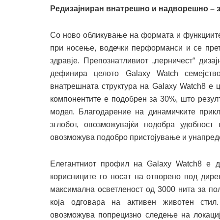
Редизајниран внатрешно и надворешно – 
Со ново обликување на формата и функциите
при носење, водечки перформанси и се прет
здравје. Препознатливиот „перничест“ дизај
дефинира целото Galaxy Watch семејств
внатрешната структура на Galaxy Watch8 е ц
компонентите е подобрен за 30%, што резул
модел. Благодарение на динамичките прикл
зглобот, овозможувајќи подобра удобност
овозможува подобро пристојување и унапреде
Елегантниот профил на Galaxy Watch8 е д
корисниците го носат на отворено под дире
максимална осветленост од 3000 нита за пол
која одговара на активен животен стил
овозможува попрецизно следење на локација