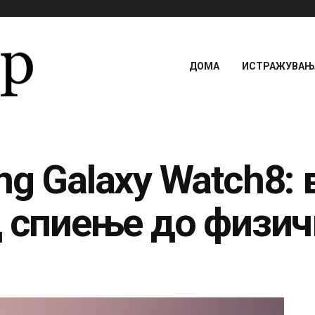
ДОМА
ИСТРАЖУВАЊА
g Galaxy Watch8: 
д спиење до физич