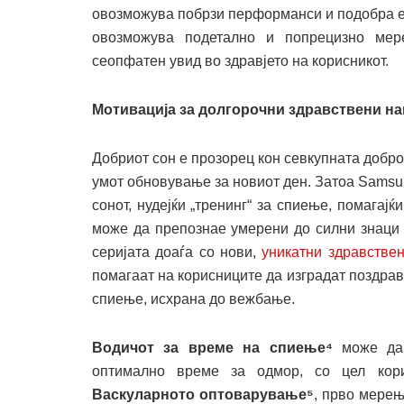
овозможува побрзи перформанси и подобра ен
овозможува подетално и попрецизно мер
сеопфатен увид во здравјето на корисникот.
Мотивација за долгорочни здравствени н
Добриот сон е прозорец кон севкупната добро
умот обновување за новиот ден. Затоа Samsu
сонот, нудејќи „тренинг“ за спиење, помагај
може да препознае умерени до силни знаци 
серијата доаѓа со нови,
уникатни здравстве
помагаат на корисниците да изградат поздра
спиење, исхрана до вежбање.
Водичот за време на спиење⁴
може да
оптимално време за одмор, со цел кор
Васкуларното оптоварување⁵
, прво мерењ