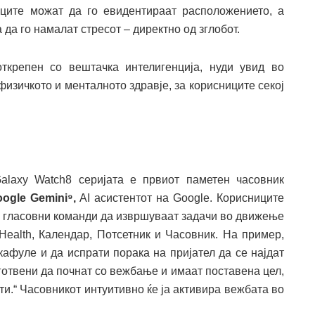
иците можат да го евидентираат расположението, а
 да го намалат стресот – директно од зглобот.
открепен со вештачка интелигенција, нуди увид во
физичкото и менталното здравје, за корисниците секој
alaxy Watch8 серијата е првиот паметен часовник
ogle Gemini⁹,
AI асистентот на Google. Корисниците
и гласовни команди да извршуваат задачи во движење
Health, Календар, Потсетник и Часовник. На пример,
кафуле и да испрати порака на пријател да се најдат
дготвени да почнат со вежбање и имаат поставена цел,
ти.“ Часовникот интуитивно ќе ја активира вежбата во