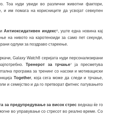
о. Тоа нуди увиди во различни животни фактори,
те, и им помага на корисниците да усвојат севкупен
 и
Антиоксидативен индекс
⁶, уште една новина кај
ње на нивото на каротеноиди за само пет секунди,
ани одлуки за поздраво стареење.
тркачи, Galaxy Watch8 серијата нуди персонализирани
најпотребно.
Тренерот за трчање
⁷ ја пресметува
детална програма за тренинг со насоки и мотивациски
ункција
Together
, која сега може да следи и трчање,
ели и семејство и да го претворат фитнес патувањето
та за предупредување за висок стрес
веднаш ќе го
омогне во управување со стресот во реално време. Со