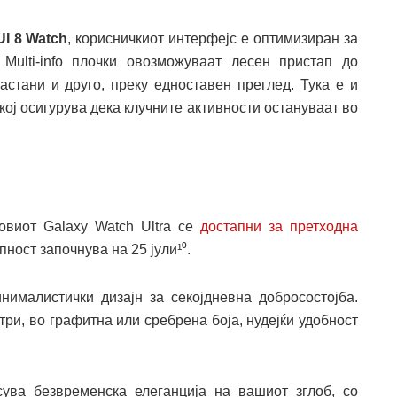
UI 8 Watch
, корисничкиот интерфејс е оптимизиран за
Multi-info плочки овозможуваат лесен пристап до
астани и друго, преку едноставен преглед. Тука е и
ој осигурува дека клучните активности остануваат во
новиот Galaxy Watch Ultra се
достапни за претходна
ност започнува на 25 јули¹⁰.
нималистички дизајн за секојдневна добросостојба.
ри, во графитна или сребрена боја, нудејќи удобност
ува безвременска елеганција на вашиот зглоб, со