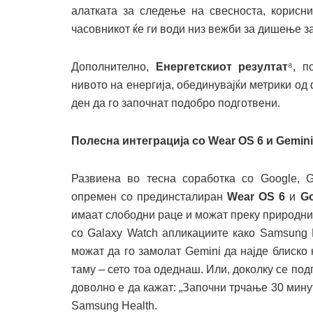
алатката за следење на свесноста, корисн
часовникот ќе ги води низ вежби за дишење за
Дополнително,
Енергетскиот резултат
⁸, п
нивото на енергија, обединувајќи метрики од 
ден да го започнат подобро подготвени.
Полесна интеграција со Wear OS 6 и Gemini
Развиена во тесна соработка со Google, G
опремен со прединсталиран
Wear OS 6
и
Go
имаат слободни раце и можат преку природн
со Galaxy Watch апликациите како Samsung 
можат да го замолат Gemini да најде блиско 
таму – сето тоа одеднаш. Или, доколку се по
доволно е да кажат: „Започни трчање 30 мину
Samsung Health.