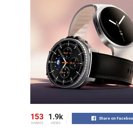
153
1.9k
Share on Faceboo
SHARES
VIEWS