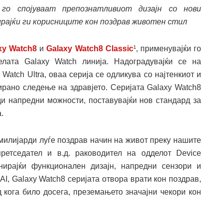
 го спојуваат препознатливиот дизајн со нови
рајќи ги корисниците кон поздрав животен стил
xy Watch8
и
Galaxy Watch8 Classic
¹, применувајќи го
елата Galaxy Watch линија. Надоградувајќи се на
Watch Ultra, оваа серија се одликува со најтенкиот и
уирано следење на здравјето. Серијата Galaxy Watch8
ди напредни можности, поставувајќи нов стандард за
.
милијарди луѓе поздрав начин на живот преку нашите
претседател и в.д. раководител на одделот Device
инирајќи функционален дизајн, напредни сензори и
AI, Galaxy Watch8 серијата отвора врати кон поздрав,
д кога било досега, преземањето значајни чекори кон