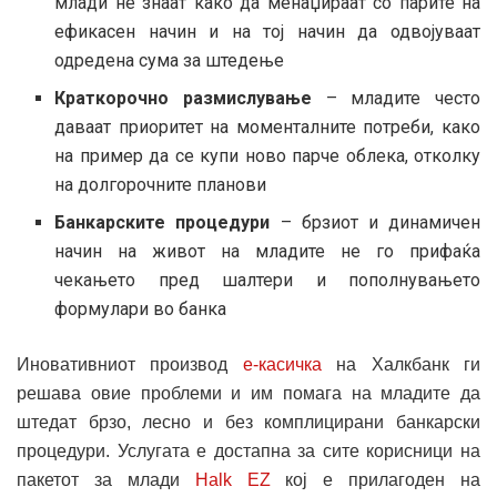
млади не знаат како да менаџираат со парите на
ефикасен начин и на тој начин да одвојуваат
одредена сума за штедење
Краткорочно размислување
– младите често
даваат приоритет на моменталните потреби, како
на пример да се купи ново парче облека, отколку
на долгорочните планови
Банкарските процедури
– брзиот и динамичен
начин на живот на младите не го прифаќа
чекањето пред шалтери и пополнувањето
формулари во банка
Иновативниот производ
е-касичка
на Халкбанк ги
решава овие проблеми и им помага на младите да
штедат брзо, лесно и без комплицирани банкарски
процедури. Услугата е достапна за сите корисници на
пакетот за млади
Halk EZ
кој е прилагоден на