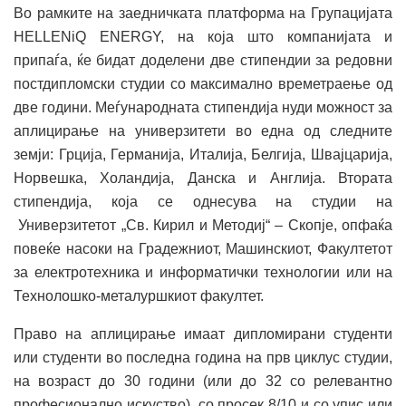
Во рамките на заедничката платформа на Групацијата
HELLENiQ ENERGY, на која што компанијата и
припаѓа, ќе бидат доделени две стипендии за редовни
постдипломски студии со максимално времетраење од
две години. Меѓународната стипендија нуди можност за
аплицирање на универзитети во една од следните
земји: Грција, Германија, Италија, Белгија, Швајцарија,
Норвешка, Холандија, Данска и Англија. Втората
стипендија, која се однесува на студии на
Универзитетот „Св. Кирил и Методиј“ – Скопје, опфаќа
повеќе насоки на Градежниот, Машинскиот, Факултетот
за електротехника и информатички технологии или на
Технолошко-металуршкиот факултет.
Право на аплицирање имаат дипломирани студенти
или студенти во последна година на прв циклус студии,
на возраст до 30 години (или до 32 со релевантно
професионално искуство), со просек 8/10 и со упис или