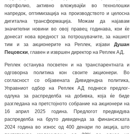
портфолио, активно вложувајќи во технолошки
напредок, оптимизација на производството и целосна
дигитална трансформација. Можам да најавам
значителни новини во овој правец годинава, кои ќе
донесат нова вредност за потрошувачите, за нашиот
тим и за акционерите на Реплек, изјави
Душан
Пецовски
, главен и извршен директор на Реплек АД.
Реплек останува посветен и на транспарентната и
одговорна политика кон своите акционери. Во
согласност со објавената Дивидендна политика,
Управниот одбор на Реплек АД поднесе предлог-
одлука за распределба на добивка, која ќе биде
разгледана на претстојното собрание на акционери на
16 април 2025 година. Предлогот предвидува
распределба на бруто дивиденда за финансиската
2024 година во износ од 400 денари по акција, што