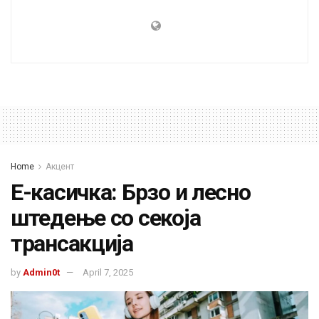
Home
Акцент
Е-касичка: Брзо и лесно
штедење со секоја
трансакција
by
Admin0t
April 7, 2025