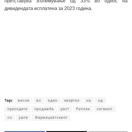
претставува зголемување од 33% во однос на
дивидендата исплатена за 2023 година.
Tags:
висок
во
еден
квартал
на
од
приходите
продажба
раст
Реплек
сегмент
со
уште
Фармацевтскиот