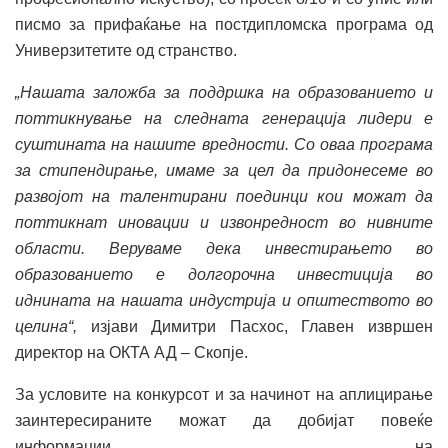
писмо за прифаќање на постдипломска програма од
Универзитетите од странство.
„Нашата заложба за поддршка на образованието и
поттикнување на следната генерација лидери е
суштината на нашите вредности. Со оваа програма
за стипендирање, имаме за цел да придонесеме во
развојот на талентирани поединци кои можат да
поттикнат иновации и извонредност во нивните
области. Веруваме дека инвестирањето во
образованието е долгорочна инвестиција во
иднината на нашата индустрија и општеството во
целина“,
изјави Димитри Пасхос, Главен извршен
директор на ОКТА АД – Скопје.
За условите на конкурсот и за начинот на аплицирање
заинтересираните можат да добијат повеќе
информации на