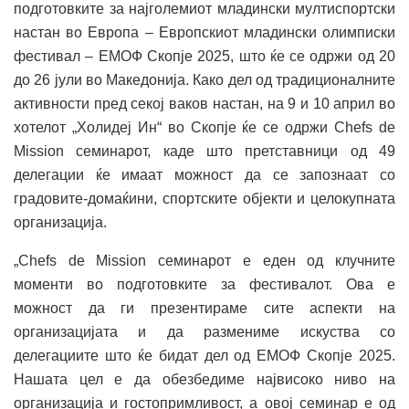
подготовките за најголемиот младински мултиспортски
настан во Европа – Европскиот младински олимписки
фестивал – ЕМОФ Скопје 2025, што ќе се одржи од 20
до 26 јули во Македонија. Како дел од традиционалните
активности пред секој ваков настан, на 9 и 10 април во
хотелот „Холидеј Ин“ во Скопје ќе се одржи Chefs de
Mission семинарот, каде што претставници од 49
делегации ќе имаат можност да се запознаат со
градовите-домаќини, спортските објекти и целокупната
организација.
„Chefs de Mission семинарот е еден од клучните
моменти во подготовките за фестивалот. Ова е
можност да ги презентираме сите аспекти на
организацијата и да размениме искуства со
делегациите што ќе бидат дел од ЕМОФ Скопје 2025.
Нашата цел е да обезбедиме највисоко ниво на
организација и гостопримливост, а овој семинар е од