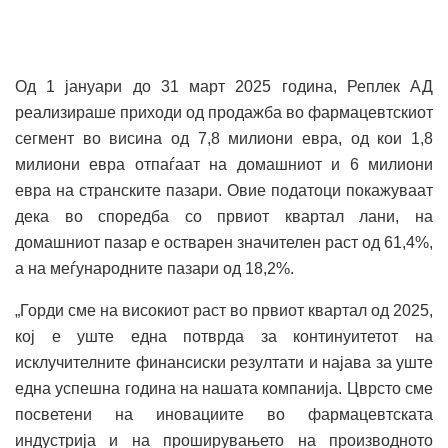
Од 1 јануари до 31 март 2025 година, Реплек АД
реализираше приходи од продажба во фармацевтскиот
сегмент во висина од 7,8 милиони евра, од кои 1,8
милиони евра отпаѓаат на домашниот и 6 милиони
евра на странските пазари. Овие податоци покажуваат
дека во споредба со првиот квартал лани, на
домашниот пазар е остварен значителен раст од 61,4%,
а на меѓународните пазари од 18,2%.
„Горди сме на високиот раст во првиот квартал од 2025,
кој е уште една потврда за континуитетот на
исклучителните финансиски резултати и најава за уште
една успешна година на нашата компанија. Цврсто сме
посветени на иновациите во фармацевтската
индустрија и на проширувањето на производното