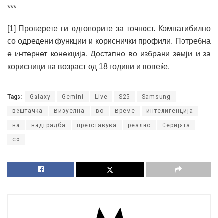
***
[1] Проверете ги одговорите за точност. Компатибилно
со одредени функции и кориснички профили. Потребна
е интернет конекција. Достапно во избрани земји и за
корисници на возраст од 18 години и повеќе.
Tags:
Galaxy
Gemini
Live
S25
Samsung
вештачка
Визуелна
во
Време
интелигенција
на
надградба
претставува
реално
Серијата
со