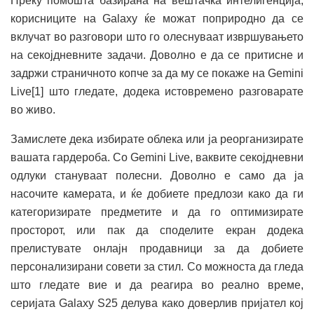
Преку помошта базирана на вештачка интелигенција,
корисниците на Galaxy ќе можат поприродно да се
вклучат во разговори што го олеснуваат извршувањето
на секојдневните задачи. Доволно е да се притисне и
задржи страничното копче за да му се покаже на Gemini
Live[1] што гледате, додека истовремено разговарате
во живо.
Замислете дека избирате облека или ја реорганизирате
вашата гардероба. Со Gemini Live, ваквите секојдневни
одлуки стануваат полесни. Доволно е само да ја
насочите камерата, и ќе добиете предлози како да ги
категоризирате предметите и да го оптимизирате
просторот, или пак да споделите екран додека
прелистувате онлајн продавници за да добиете
персонализирани совети за стил. Со можноста да гледа
што гледате вие и да реагира во реално време,
серијата Galaxy S25 делува како доверлив пријател кој