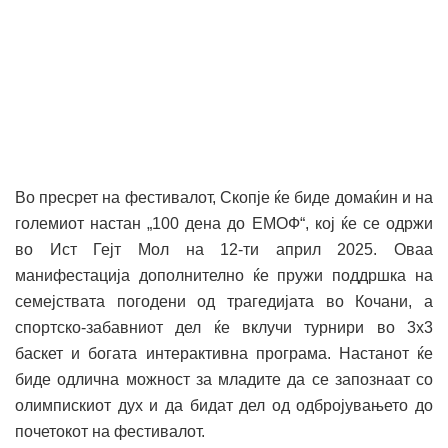
Во пресрет на фестивалот, Скопје ќе биде домаќин и на
големиот настан „100 дена до ЕМОФ“, кој ќе се одржи
во Ист Гејт Мол на 12-ти април 2025. Оваа
манифестација дополнително ќе пружи поддршка на
семејствата погодени од трагедијата во Кочани, а
спортско-забавниот дел ќе вклучи турнири во 3х3
баскет и богата интерактивна програма. Настанот ќе
биде одлична можност за младите да се запознаат со
олимпискиот дух и да бидат дел од одбројувањето до
почетокот на фестивалот.