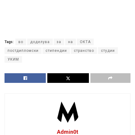
Tags:
во
доделува
за
на
ОКТА
постдипломски
стипендии
странство
студии
УКИМ
Admin0t