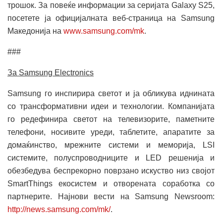
трошок. За повеќе информации за серијата Galaxy S25,
посетете ја официјалната веб-страница на Samsung
Македонија на
www.samsung.com/mk
.
###
За Samsung Electronics
Samsung го инспирира светот и ја обликува иднината
со трансформативни идеи и технологии. Компанијата
го редефинира светот на телевизорите, паметните
телефони, носивите уреди, таблетите, апаратите за
домаќинство, мрежните системи и меморија, LSI
системите, полуспроводниците и LED решенија и
обезбедува беспрекорно поврзано искуство низ својот
SmartThings екосистем и отворената соработка со
партнерите. Најнови вести на Samsung Newsroom:
http://news.samsung.com/mk/
.