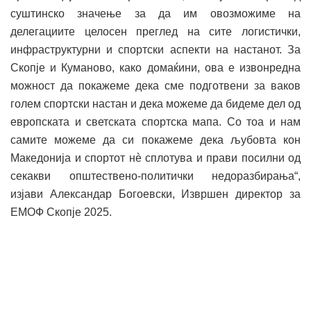
суштинско значење за да им овозможиме на
делегациите целосен преглед на сите логистички,
инфраструктурни и спортски аспекти на настанот. За
Скопје и Куманово, како домаќини, ова е извонредна
можност да покажеме дека сме подготвени за ваков
голем спортски настан и дека можеме да бидеме дел од
европската и светската спортска мапа. Со тоа и нам
самите можеме да си покажеме дека љубовта кон
Македонија и спортот нè сплотува и прави посилни од
секакви општествено-политички недоразбирања“,
изјави Александар Богоевски, Извршен директор за
ЕМОФ Скопје 2025.