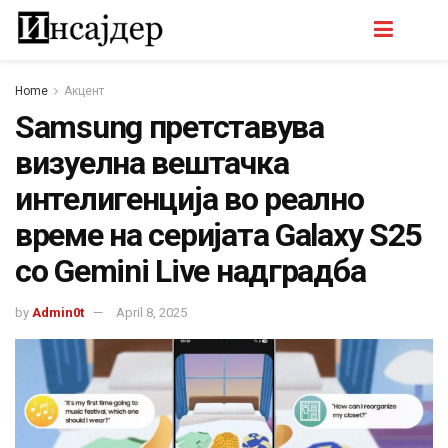
Home
Акцент
Samsung претставува
визуелна вештачка
интелигенција во реално
време на серијата Galaxy S25
со Gemini Live надградба
by
Admin0t
April 8, 2025