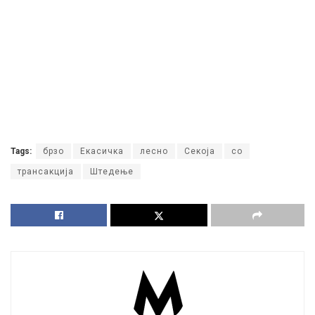
Tags:
брзо
Екасичка
лесно
Секоја
со
трансакција
Штедење