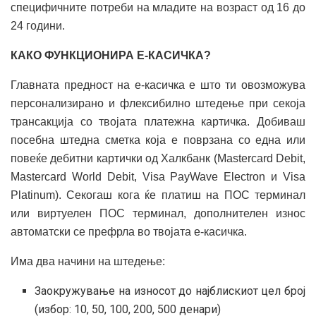
специфичните потреби на младите на возраст од 16 до
24 години.
КАКО ФУНКЦИОНИРА Е-КАСИЧКА?
Главната предност на е-касичка е што ти овозможува
персонализирано и флексибилно штедење при секоја
трансакција со твојата платежна картичка. Добиваш
посебна штедна сметка која е поврзана со една или
повеќе дебитни картички од Халкбанк (Mastercard Debit,
Mastercard World Debit, Visa PayWave Electron и Visa
Platinum). Секогаш кога ќе платиш на ПОС терминал
или виртуелен ПОС терминал, дополнителен износ
автоматски се префрла во твојата е-касичка.
Има два начини на штедење:
Заокружување на износот до најблискиот цел број
(избор: 10, 50, 100, 200, 500 денари)