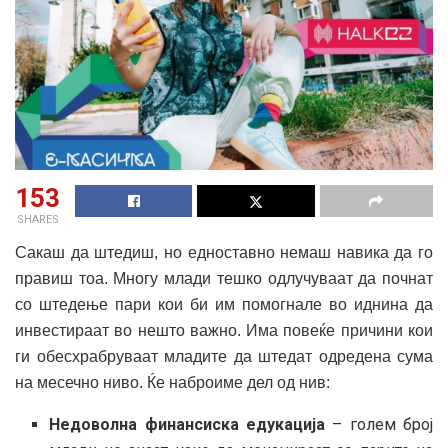
153
SHARES
Сакаш да штедиш, но едноставно немаш навика да го
правиш тоа. Многу млади тешко одлучуваат да почнат
со штедење пари кои би им помогнале во иднина да
инвестираат во нешто важно. Има повеќе причини кои
ги обесхрабруваат младите да штедат одредена сума
на месечно ниво. Ќе наброиме дел од нив:
Недоволна финансиска едукација
– голем број