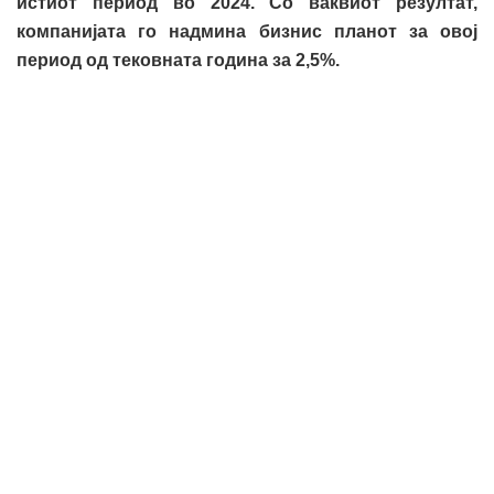
истиот период во 2024. Со ваквиот резултат,
компанијата го надмина бизнис планот за овој
период од тековната година за 2,5%.