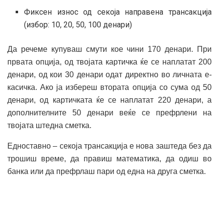
Фиксен износ од секоја направена трансакција
(избор: 10, 20, 50, 100 денари)
Да речеме купуваш смути кое чини 170 денари. При
првата опција, од твојата картичка ќе се наплатат 200
денари, од кои 30 денари одат директно во личната е-
касичка. Ако ја избереш втората опција со сума од 50
денари, од картичката ќе се наплатат 220 денари, а
дополнителните 50 денари веќе се префрлени на
твојата штедна сметка.
Едноставно – секоја трансакција е нова заштеда без да
трошиш време, да правиш математика, да одиш во
банка или да префрлаш пари од една на друга сметка.