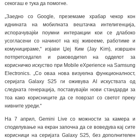
секогаш е тука да помогне.
„Заедно со Google, преземаме храбар чекор кон
иднината на мобилната вештачка интелигенција,
испорачувајќи поумни интеракции кои се длабоко
усогласени со начинот на кој живееме, работиме и
комуницираме,“ изјави Џеј Ким (Jay Kim), извршен
потпретседател и раководител на одделот за
корисничко искуство при Mobile eXperience на Samsung
Electronics. „Со оваа нова визуелна функционалност,
серијата Galaxy S25 ги оживува AI искуствата од
следната генерација, поставувајќи нови стандарди за
тоа како корисниците да се поврзат со светот преку
нивните уреди.“
На 7 април, Gemini Live со можности за камера и
споделување на екран започна да се воведува кај сите
корисници на серијата Galaxy S25, без дополнителен