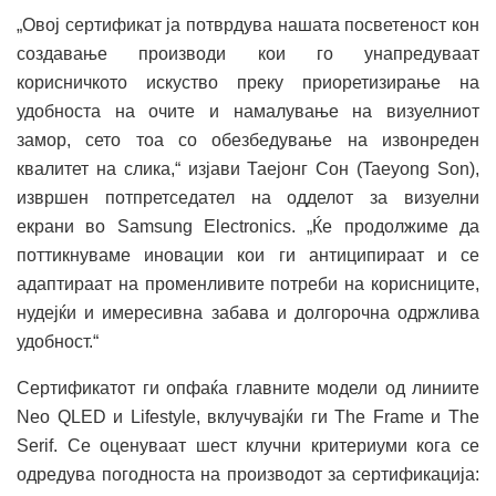
„Овој сертификат ја потврдува нашата посветеност кон
создавање производи кои го унапредуваат
корисничкото искуство преку приоретизирање на
удобноста на очите и намалување на визуелниот
замор, сето тоа со обезбедување на извонреден
квалитет на слика,“ изјави Таејонг Сон (Taeyong Son),
извршен потпретседател на одделот за визуелни
екрани во Samsung Electronics. „Ќе продолжиме да
поттикнуваме иновации кои ги антиципираат и се
адаптираат на променливите потреби на корисниците,
нудејќи и имересивна забава и долгорочна одржлива
удобност.“
Сертификатот ги опфаќа главните модели од линиите
Neo QLED и Lifestyle, вклучувајќи ги The Frame и The
Serif. Се оценуваат шест клучни критериуми кога се
одредува погодноста на производот за сертификација: