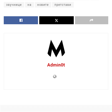
звучници
на
новите
претстави
Admin0t