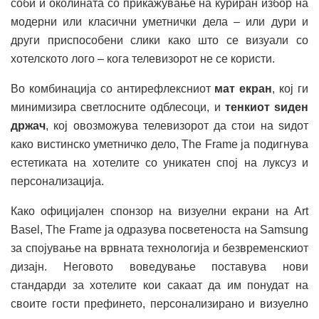
соби и околината со прикажување на куриран избор на
модерни или класични уметнички дела – или дури и
други приспособени слики како што се визуали со
хотелското лого – кога телевизорот не се користи.
Во комбинација со антирефлексниот
мат екран
, кој ги
минимизира светлосните одблесоци, и
тенкиот
ѕиден
држач
, кој овозможува телевизорот да стои на ѕидот
како вистинско уметничко дело, The Frame ја подигнува
естетиката на хотелите со уникатен спој на луксуз и
персонализација.
Како официјален спонзор на визуелни екрани на Art
Basel, The Frame ја одразува посветеноста на Samsung
за спојување на врвната технологија и безвременскиот
дизајн. Неговото воведување поставува нови
стандарди за хотелите кои сакаат да им понудат на
своите гости префинето, персонализирано и визуелно