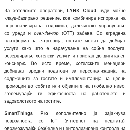
За хотелските оператори,
LYNK Cloud
нуди моќно
клауд-базирано решение, кое комбинира испорака на
персонализирана содржина, далечинско управување
со уреди и
over-the-top
(OTT) забава. Со вградена
платформа за е-трговија, гостите можат да добијат
услуги како што е нарачување на собна послуга,
резервирање хотелски услуги и пристап до дигитален
консиерж. Во исто време, хотелските менаџери
добиваат вредни податоци за персонализација на
содржините за гостите и имплементација на целни
промоции во собите или објектите на глобално ниво,
зголемувајќи ги ефикасноста на работењето и
задоволството на гостите.
SmartThings Pro
дополнително ја зајакнува
поврзаноста со IoT (интернет на нештата),
овозможувајќи безбедна и централизирана контрола на