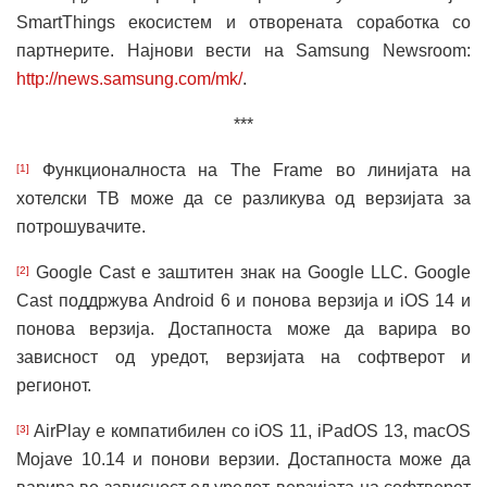
SmartThings екосистем и отворената соработка со
партнерите. Најнови вести на Samsung Newsroom:
http://news.samsung.com/mk/
.
***
Функционалноста на The Frame во линијата на
[1]
хотелски ТВ може да се разликува од верзијата за
потрошувачите.
Google Cast е заштитен знак на Google LLC. Google
[2]
Cast поддржува Android 6 и понова верзија и iOS 14 и
понова верзија. Достапноста може да варира во
зависност од уредот, верзијата на софтверот и
регионот.
AirPlay е компатибилен со iOS 11, iPadOS 13, macOS
[3]
Mojave 10.14 и понови верзии. Достапноста може да