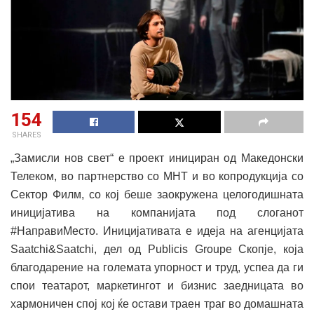
154
SHARES
„Замисли нов свет“ е проект инициран од Македонски
Телеком, во партнерство со МНТ и во копродукција со
Сектор Филм, со кој беше заокружена целогодишната
иницијатива на компанијата под слоганот
#НаправиМесто. Иницијативата e идеја на агенцијата
Saatchi&Saatchi, дел од Publicis Groupe Скопје, која
благодарение на големата упорност и труд, успеа да ги
спои театарот, маркетингот и бизнис заедницата во
хармоничен спој кој ќе остави траен траг во домашната