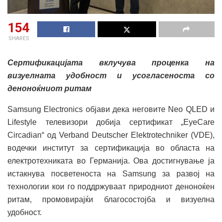
154
SHARES
Сертификацијата вклучува проценка на
визуелната удобност и усогласеноста со
деноноќниот ритам
Samsung Electronics објави дека неговите Neo QLED и
Lifestyle телевизори добија сертификат „EyeCare
Circadian“ од Verband Deutscher Elektrotechniker (VDE),
водечки институт за сертификација во областа на
електротехниката во Германија. Ова достигнување ја
истакнува посветеноста на Samsung за развој на
технологии кои го поддржуваат природниот деноноќен
ритам, промовирајќи благосостојба и визуелна
удобност.