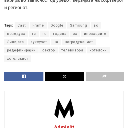
варира во зависност од уредот, верзијата на софтверот
и регионот.
Tags:
Cast
Frame
Google
Samsung
во
воведува
ги
го
година
за
иновациите
Линијата
луксузот
на
наградуваниот
редефинирајќи
сектор
телевизори
хотелски
хотелскиот
Admin0t