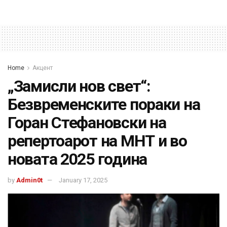
Home
Акцент
„Замисли нов свет“:
Безвременските пораки на
Горан Стефановски на
репертоарот на МНТ и во
новата 2025 година
by
Admin0t
January 17, 2025