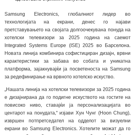
Samsung Electronics, глобалниот лидер во
технологијата на екрани, денес го најави
претставувањето на својата долгоочекувана понуда на
хотелски телевизори за 2025 година на саемот
Integrated Systems Europe (ISE) 2025 во Барселона.
Новата линија комбинира софистициран дизајн, врвни
карактеристики за забава во собата и уникатна
платформа, зајакнувајќи ја посветеноста на Samsung
за редефинирање на врвното хотелско искуство.
„Нашата линија на хотелски телевизори за 2025 година
е дизајнирана да го подигне искуството на гостите на
повисоко ниво, ставајќи ја персонализацијата во
центарот на понудата,“ изјави Хун Чунг (Hoon Chung),
извршен потпретседател на одделот за визуелни
екрани во Samsung Electronics. Хотелите можат да го