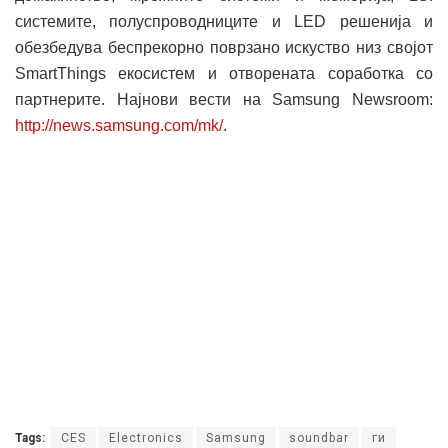
системите, полуспроводниците и LED решенија и
обезбедува беспрекорно поврзано искуство низ својот
SmartThings екосистем и отворената соработка со
партнерите. Најнови вести на Samsung Newsroom:
http://news.samsung.com/mk/
.
Tags:
CES
Electronics
Samsung
soundbar
ги