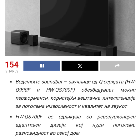
154
SHARES
Водечките soundbar – звучници од Q-серијата (HW-
Q990F и HW-QS700F) обезбедуваат моќни
перформанси, користејќи вештачка интелигенција
за поголема имерсивност и квалитет на звукот
HW-QS700F се одликува со револуционерен
адаптивен дизајн, кој нуди поголема
разновидност во секој дом