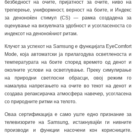
безбедност на очите, пријатност за очите, ниво на
треперење, униформност, верност на боите, и Индекс
за деноноќен стимул (CS) — рамка создадена за
оценување на визуелната удобност и усогласеноста со
индексот на деноноќниот ритам.
Клучот за успехот на Samsung е функцијата EyeComfort
Mode, која автоматски ја прилагодува осветленоста и
температурата на боите според времето од денот и
околните услови на осветлување. Преку симулирање
на природни светлосни обрасци, овој режим го
намалува напрегањето на очите во текот на денот и
создава релаксирачка атмосфера навечер, усогласена
со природните ритми на телото.
Оваа сертификација е само уште едно признание за
телевизорите на Samsung, истакнувајќи ги нивните
производи и функции насочени кон корисниците.