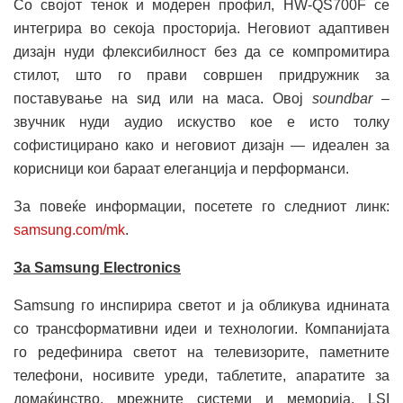
Со својот тенок и модерен профил, HW-QS700F се
интегрира во секоја просторија. Неговиот адаптивен
дизајн нуди флексибилност без да се компромитира
стилот, што го прави совршен придружник за
поставување на ѕид или на маса. Овој
soundbar
–
звучник нуди аудио искуство кое е исто толку
софистицирано како и неговиот дизајн — идеален за
корисници кои бараат елеганција и перформанси.
За повеќе информации, посетете го следниот линк:
samsung.com/mk
.
За Samsung Electronics
Samsung го инспирира светот и ја обликува иднината
со трансформативни идеи и технологии. Компанијата
го редефинира светот на телевизорите, паметните
телефони, носивите уреди, таблетите, апаратите за
домаќинство, мрежните системи и меморија, LSI