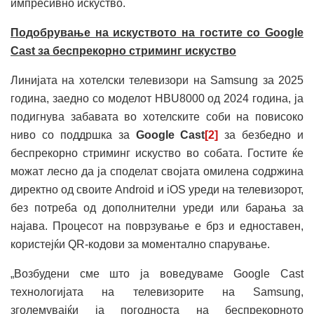
импресивно искуство.
Подобрување на искуството на гостите со Google
Cast за беспрекорно стриминг искуство
Линијата на хотелски телевизори на Samsung за 2025
година, заедно со моделот HBU8000 од 2024 година, ја
подигнува забавата во хотелските соби на повисоко
ниво со поддршка за
Google Cast
[2]
за безбедно и
беспрекорно стриминг искуство во собата. Гостите ќе
можат лесно да ја споделат својата омилена содржина
директно од своите Android и iOS уреди на телевизорот,
без потреба од дополнителни уреди или барања за
најава. Процесот на поврзување е брз и едноставен,
користејќи QR-кодови за моментално спарување.
„Возбудени сме што ја воведуваме Google Cast
технологијата на телевизорите на Samsung,
зголемувајќи ја погодноста на беспрекорното