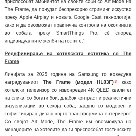
приспособат амбиентот на своите соби со Art Mode на
The Frame, да понудат беспрекорно стриминг искуство
преку Apple Airplay и новата Google Cast технологија,
како и да овозможат практична контрола на околината
во собата преку SmartThings Pro, сè според
индивидуалните желби на гостите.“
Редефинирање на хотелската естетика со The
Frame
Линијата за 2025 година на Samsung го воведува
наградуваниот
The Frame (модел HL03F)
како
[1]
хотелски телевизор со извонреден 4K QLED квалитет
на слика, со богати бои, длабок контраст и реалистични
визуелизации во секоја соба, заедно со модерен и
софистициран дизајн кој го трансформира ентериерот.
Со својот Art Mode, The Frame им овозможува на
менаџерите на хотелите да ги приспособат гостинските