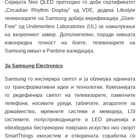
Серијата Neo QLED претходно го доби сертификатот
„Circadian Rhythm Display“ од VDE, додека Lifestyle
телевизорите на Samsung добија верификација „Glare-
Free“ од Underwriters Laboratories (UL) за намалување
на визуелниот замор. Дополнително, поради нивната
извонредна точност на боите, телевизорите на
Samsung имаат и Pantone валидација.
За Samsung Electronics
Samsung го инспирира светот и ја обликува иднината
со трансформативни идеи и технологии. Компанијата
го редефинира светот на телевизорите, паметните
телефони, носивите уреди, таблетите, апаратите за
домаќинство, мрежните системи и меморија, LSI
системите, полуспроводниците и LED решенија и
обезбедува беспрекорно поврзано искуство низ својот
SmartThings екосистем и отворената соработка со