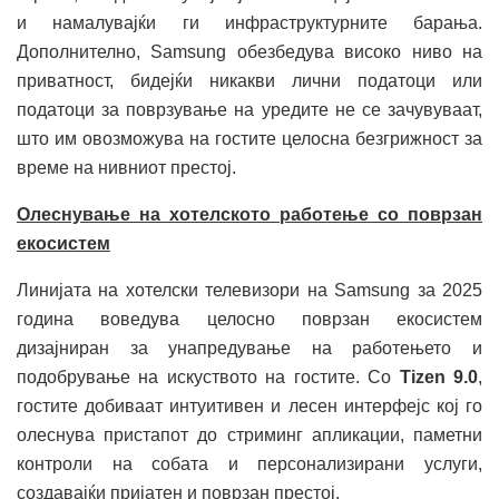
и намалувајќи ги инфраструктурните барања.
Дополнително, Samsung обезбедува високо ниво на
приватност, бидејќи никакви лични податоци или
податоци за поврзување на уредите не се зачувуваат,
што им овозможува на гостите целосна безгрижност за
време на нивниот престој.
Олеснување на хотелското работење со поврзан
екосистем
Линијата на хотелски телевизори на Samsung за 2025
година воведува целосно поврзан екосистем
дизајниран за унапредување на работењето и
подобрување на искуството на гостите. Со
Tizen 9.0
,
гостите добиваат интуитивен и лесен интерфејс кој го
олеснува пристапот до стриминг апликации, паметни
контроли на собата и персонализирани услуги,
создавајќи пријатен и поврзан престој.