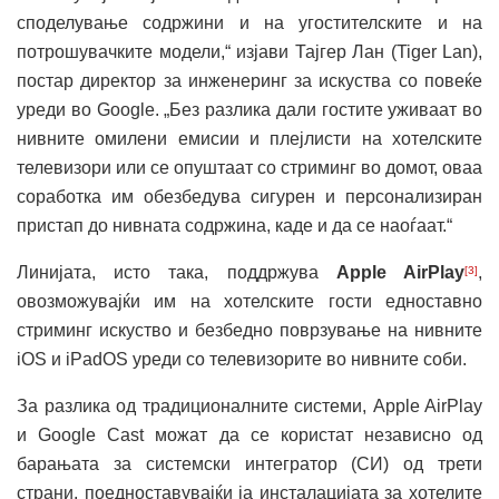
споделување содржини и на угостителските и на
потрошувачките модели,“ изјави Тајгер Лан (Tiger Lan),
постар директор за инженеринг за искуства со повеќе
уреди во Google. „Без разлика дали гостите уживаат во
нивните омилени емисии и плејлисти на хотелските
телевизори или се опуштаат со стриминг во домот, оваа
соработка им обезбедува сигурен и персонализиран
пристап до нивната содржина, каде и да се наоѓаат.“
Линијата, исто така, поддржува
Apple AirPlay
,
[3]
овозможувајќи им на хотелските гости едноставно
стриминг искуство и безбедно поврзување на нивните
iOS и iPadOS уреди со телевизорите во нивните соби.
За разлика од традиционалните системи, Apple AirPlay
и Google Cast можат да се користат независно од
барањата за системски интегратор (СИ) од трети
страни, поедноставувајќи ја инсталацијата за хотелите