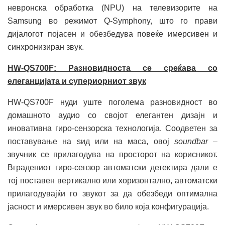
невронска обработка (NPU) на телевизорите на
Samsung во режимот Q-Symphony, што го прави
дијалогот појасен и обезбедува повеќе имерсивен и
синхронизиран звук.
HW-QS700F: Разновидноста се среќава со
елеганцијата и супериорниот звук
HW-QS700F нуди уште поголема разновидност во
домашното аудио со својот елегантен дизајн и
иновативна гиро-сензорска технологија. Соодветен за
поставување на ѕид или на маса, овој
soundbar
–
звучник се прилагодува на просторот на корисникот.
Вградениот гиро-сензор автоматски детектира дали е
тој поставен вертикално или хоризонтално, автоматски
прилагодувајќи го звукот за да обезбеди оптимална
јасност и имерсивен звук во било која конфигурација.