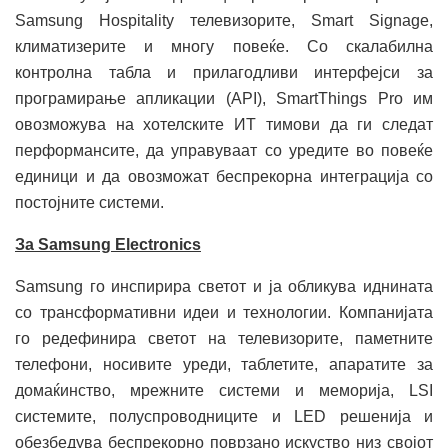
Samsung Hospitality телевизорите, Smart Signage,
климатизерите и многу повеќе. Со скалабилна
контролна табла и прилагодливи интерфејси за
програмирање апликации (API), SmartThings Pro им
овозможува на хотелските ИТ тимови да ги следат
перформансите, да управуваат со уредите во повеќе
единици и да овозможат беспрекорна интеграција со
постојните системи.
За Samsung Electronics
Samsung го инспирира светот и ја обликува иднината
со трансформативни идеи и технологии. Компанијата
го редефинира светот на телевизорите, паметните
телефони, носивите уреди, таблетите, апаратите за
домаќинство, мрежните системи и меморија, LSI
системите, полуспроводниците и LED решенија и
обезбедува беспрекорно поврзано искуство низ својот