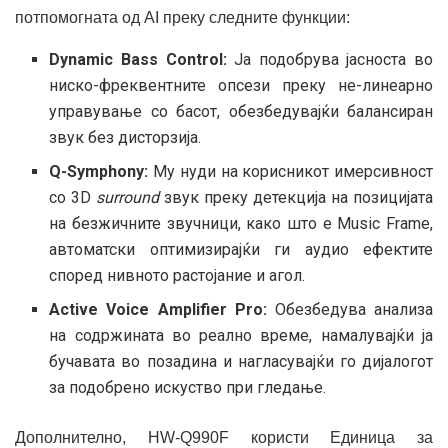
потпомогната од AI преку следните функции:
Dynamic Bass Control:
Ја подобрува јасноста во
ниско-фреквентните опсези преку не-линеарно
управување со басот, обезбедувајќи балансиран
звук без дисторзија.
Q-Symphony:
Му нуди на корисникот имерсивност
со 3D
surround
звук преку детекција на позицијата
на безжичните звучници, како што е Music Frame,
автоматски оптимизирајќи ги аудио ефектите
според нивното растојание и агол.
Active Voice Amplifier Pro
:
Обезбедува анализа
на содржината во реално време, намалувајќи ја
бучавата во позадина и нагласувајќи го дијалогот
за подобрено искуство при гледање.
Дополнително, HW-Q990F користи Единица за