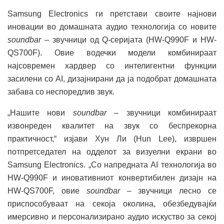
Samsung Electronics ги претстави своите најнови
иновации во домашната аудио технологија со новите
soundbar
– звучници од Q-серијата (HW-Q990F и HW-
QS700F). Овие водечки модели комбинираат
најсовремен хардвер со интелигентни функции
засилени со AI, дизајнирани да ја подобрат домашната
забава со неспоредлив звук.
„Нашите нови
soundbar
– звучници комбинираат
извонреден квалитет на звук со беспрекорна
практичност,“ изјави Хун Ли (Hun Lee), извршен
потпретседател на одделот за визуелни екрани во
Samsung Electronics. „Со напредната AI технологија во
HW-Q990F и иновативниот конвертибилен дизајн на
HW-QS700F, овие
soundbar
– звучници лесно се
приспособуваат на секоја околина, обезбедувајќи
имерсивно и персонализирано аудио искуство за секој