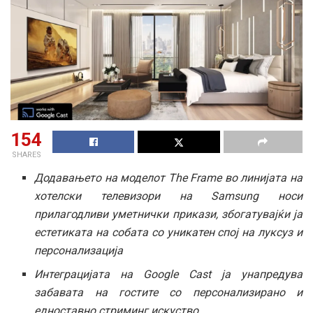
154
SHARES
Додавањето на моделот The Frame во линијата на
хотелски телевизори
на
Samsung носи
прилагодливи уметнички прикази, збогатувајќи ја
естетиката на соб
ата
со уникатен спој на луксуз и
персонализација
Интеграцијата на Google Cast ја унапредува
забавата на гостите со персонализирано и
едноставно стриминг
искуство