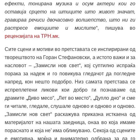
ефекти, тонирана музика и осум актери кои го
оставија срцето на штиците што живот значат,
гравираа речиси двочасовно волшепство, што ни ги
растресе емоциите и мислите
“, пишува во
рецензијата на ТРН.мк
.
Сите сцени и мотиви во претставата се инспирирани од
творештвото на Горан Стефановски, а истото важи и за
насловот – „Замисли нов свет“, кој суптилно испраќа
порака за надеж и го повикува гледачот да погледне
напред, кон нешто подобро. Низ самата претстава се
испреплетени ликови кои добро ги познаваме од
драмите „Диво месо“, „Лет во место“, „Дупло дно“ и сме
ги читале, гледале, слушале одново и одново и одново.
„Замисли нов свет“ раскажува приказна исткаена од
материјалот на нашата заедница, онаа во која имаме
пораснато и која не’ има обликувано. Секоја од сцените
е емотивна, моќна и внимателно одбрана за да го