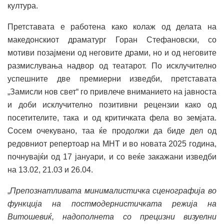
култура.
Претставата е работена како колаж од делата на
македонскиот драматург Горан Стефановски, со
мотиви позајмени од неговите драми, но и од неговите
размислувања надвор од театарот. По исклучително
успешните две премиерни изведби, претставата
„Замисли нов свет“ го привлече вниманието на јавноста
и доби исклучително позитивни рецензии како од
посетителите, така и од критичката фела во земјата.
Сосем очекувано, таа ќе продолжи да биде дел од
редовниот репертоар на МНТ и во новата 2025 година,
почнувајќи од 17 јануари, и со веќе закажани изведби
на 13.02, 21.03 и 26.04.
„
Препознатливата минималистичка сценографија во
функција на постмодернистичката режија на
Витошевиќ, надополнета со прецизни визуелни