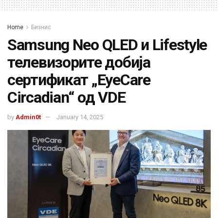
Home
Бизнис
Samsung Neo QLED и Lifestyle
телевизорите добија
сертификат „EyeCare
Circadian“ од VDE
by
Admin0t
January 14, 2025