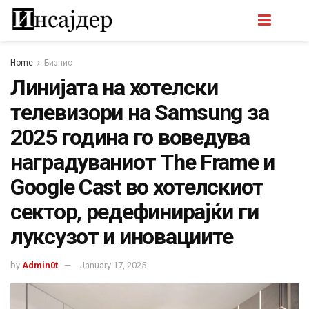
Home
Бизнис
Линијата на хотелски
телевизори на Samsung за
2025 година го воведува
наградуваниот The Frame и
Google Cast во хотелскиот
сектор, редефинирајќи ги
луксузот и иновациите
by
Admin0t
January 17, 2025