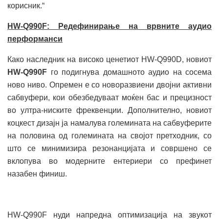
корисник.“
HW-Q990F: Редефинирање на врвните аудио
перформанси
Како наследник на високо ценетиот HW-Q990D, новиот
HW-Q990F
го подигнува домашното аудио на сосема
ново ниво. Опремен е со новоразвиени двојни активни
сабвуфери, кои обезбедуваат моќен бас и прецизност
во ултра-ниските фреквенции. Дополнително, новиот
коцкест дизајн ја намалува големината на сабвуферите
на половина од големината на својот претходник, со
што се минимизира резонанцијата и совршено се
вклопува во модерните ентериери со префинет
назабен финиш.
HW-Q990F нуди напредна оптимизација на звукот