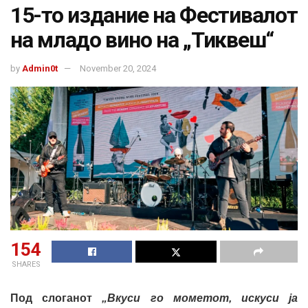
15-то издание на Фестивалот
на младо вино на „Тиквеш“
by
Admin0t
November 20, 2024
154
SHARES
Под слоганот
„Вкуси го мометот, искуси ја