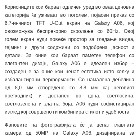
Корисниците кои бараат одличен уред во оваа ценовна
категорија ќе уживаат во поголем, појасен приказ со
6,7-инчниот TFT U-Cut екран на Galaxy A06, кој
овозможува беспрекорно скролање со 60Hz. Овој
голем екран нуди повеќе простор за гледање видеа,
гејминг и други содржини со подобрена јасност и
детали. За оние кои бараат паметен телефон со
елегантен дизајн, Galaxy A06 е идеален избор –
создаден е за оние кои ценат естетика исто колку и
избалансирани перформанси. Со намалена дебелина
од 8,0 мм (споредено со 8,8 мм кај неговиот
претходник) и достапен во црна, светлосина,
светлозелена и златна боја, A06 нуди софистициран
изглед кој совршено ги комбинира стилот и удобноста.
Фановите на фотографијата ќе ја ценат главната
камера од 50MP на Galaxy A06, дизајнирана за