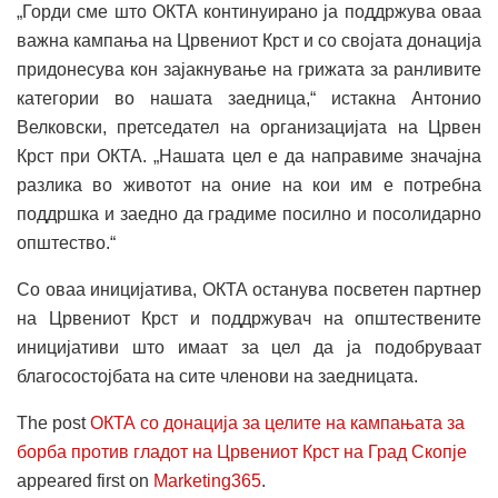
„Горди сме што ОКТА континуирано ја поддржува оваа
важна кампања на Црвениот Крст и со својата донација
придонесува кон зајакнување на грижата за ранливите
категории во нашата заедница,“ истакна Антонио
Велковски, претседател на организацијата на Црвен
Крст при ОКТА. „Нашата цел е да направиме значајна
разлика во животот на оние на кои им е потребна
поддршка и заедно да градиме посилно и посолидарно
општество.“
Со оваа иницијатива, ОКТА останува посветен партнер
на Црвениот Крст и поддржувач на општествените
иницијативи што имаат за цел да ја подобруваат
благосостојбата на сите членови на заедницата.
The post
ОКТА со донација за целите на кампањата за
борба против гладот на Црвениот Крст на Град Скопје
appeared first on
Marketing365
.