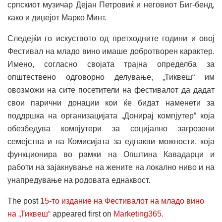
српскиот музичар Дејан Петровиќ и неговиот Биг-бенд,
како и диџејот Марко Минт.
Следејќи го искуството од претходните години и овој
Фестивал на младо вино имаше добротворен карактер.
Имено, согласно својата трајна определба за
општествено одговорно делување, „Тиквеш“ им
овозможи на сите посетители на фестивалот да дадат
свои парични донации кои ќе бидат наменети за
поддршка на организацијата „Донирај компјутер“ која
обезбедува компјутери за социјално загрозени
семејства и на Комисијата за еднакви можности, која
функционира во рамки на Општина Кавадарци и
работи на зајакнување на жените на локално ниво и на
унапредување на родовата еднаквост.
The post
15-то издание на Фестивалот на младо вино
на „Тиквеш“
appeared first on
Marketing365
.