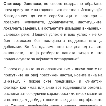
Светозар Јаневски
, во своето поздравно обраќање
пред присутните на годинешниот фествал. Искажувајќи
благодарност до сите соработници и партнери –
лозарите, купувачите, добавувачите, институциите,
локалната заедница и останатите домашни винарници,
Јаневски рече: „Нашиот успех е и ваш успех и не би
бил возможен без постојаната поддршка што ја
добиваме. Ви благодариме што сте дел од нашите
активности, што ја разбирате нашата визија и што
придонесувате за нејзиното остварување“.
Според оценките на енолошкиот тим и впечатоците на
присутните на овој престижен настан, новите вина на
„Тиквеш“, ѝ покрај сите предизвици и климатски
фактори кои имаа влијание врз годинешната реколта,
располагаат со одлични карактеристики, висок квалитет
и потенцијал да бидат новите ѕвезди во портфолиото
на „Тиквеш“, освојувајќи високи оценки, признанија и