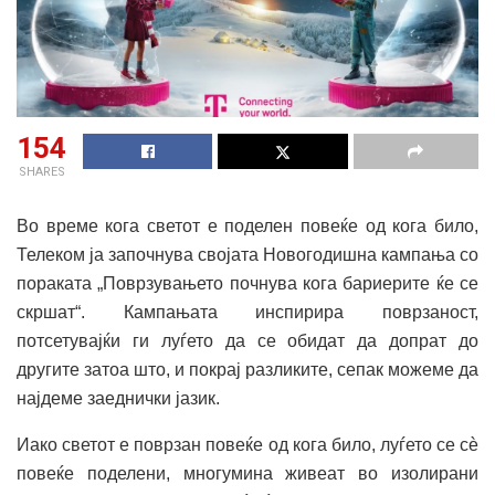
154
SHARES
Во време кога светот е поделен повеќе од кога било,
Телеком ја започнува својата Новогодишна кампања со
пораката „Поврзувањето почнува кога бариерите ќе се
скршат“. Кампањата инспирира поврзаност,
потсетувајќи ги луѓето да се обидат да допрат до
другите затоа што, и покрај разликите, сепак можеме да
најдеме заеднички јазик.
Иако светот е поврзан повеќе од кога било, луѓето се сѐ
повеќе поделени, многумина живеат во изолирани