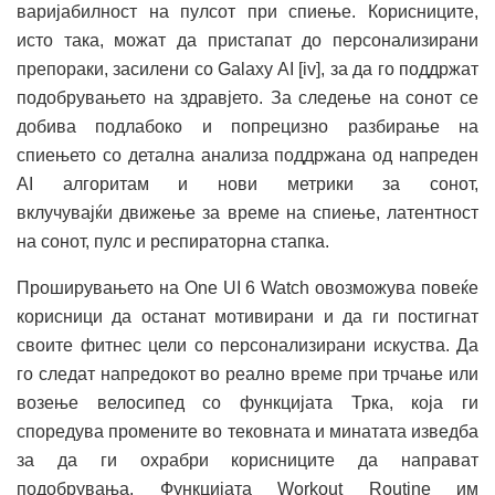
варијабилност на пулсот при спиење. Корисниците,
исто така, можат да пристапат до персонализирани
препораки, засилени со Galaxy AI [iv], за да го поддржат
подобрувањето на здравјето. За следење на сонот се
добива подлабоко и попрецизно разбирање на
спиењето со детална анализа поддржана од напреден
AI алгоритам и нови метрики за сонот,
вклучувајќи движење за време на спиење, латентност
на сонот, пулс и респираторна стапка.
Проширувањето на One UI 6 Watch овозможува повеќе
корисници да останат мотивирани и да ги постигнат
своите фитнес цели со персонализирани искуства. Да
го следат напредокот во реално време при трчање или
возење велосипед со функцијата Трка, која ги
споредува промените во тековната и минатата изведба
за да ги охрабри корисниците да направат
подобрувања. Функцијата Workout Routine им