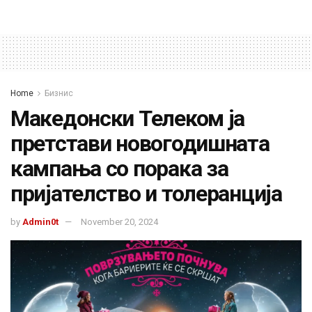
Home
Бизнис
Македонски Телеком ја
претстави новогодишната
кампања со порака за
пријателство и толеранција
by
Admin0t
November 20, 2024