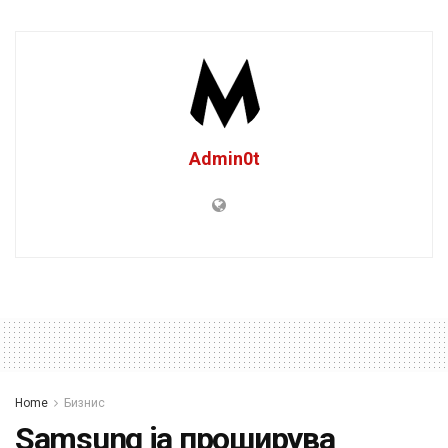
Admin0t
Home
Бизнис
Samsung ја проширува