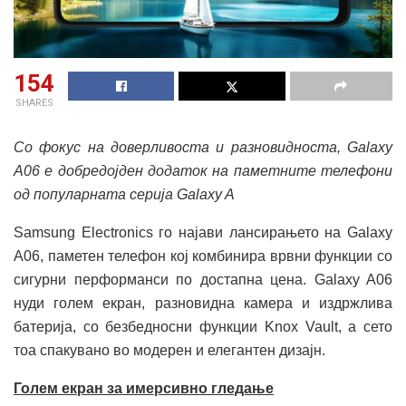
154
SHARES
Со фокус на доверливоста и разновидноста, Galaxy
A06 е добредојден додаток на паметните телефони
од популарната серија Galaxy A
Samsung Electronics го најави лансирањето на Galaxy
A06, паметен телефон кој комбинира врвни функции со
сигурни перформанси по достапна цена. Galaxy A06
нуди голем екран, разновидна камера и издржлива
батерија, со безбедносни функции Knox Vault, а сето
тоа спакувано во модерен и елегантен дизајн.
Голем екран за имерсивно гледање