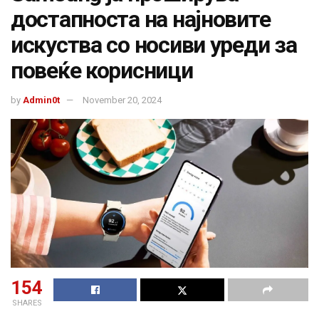
достапноста на најновите
искуства со носиви уреди за
повеќе корисници
by
Admin0t
November 20, 2024
154
SHARES