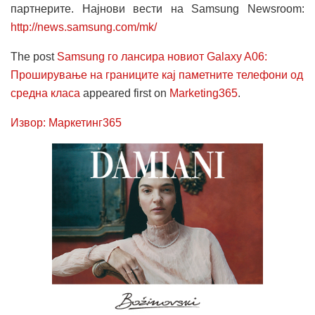
партнерите. Најнови вести на Samsung Newsroom:
http://news.samsung.com/mk/
The post
Samsung го лансира новиот Galaxy A06:
Проширување на границите кај паметните телефони од
средна класа
appeared first on
Marketing365
.
Извор: Маркетинг365