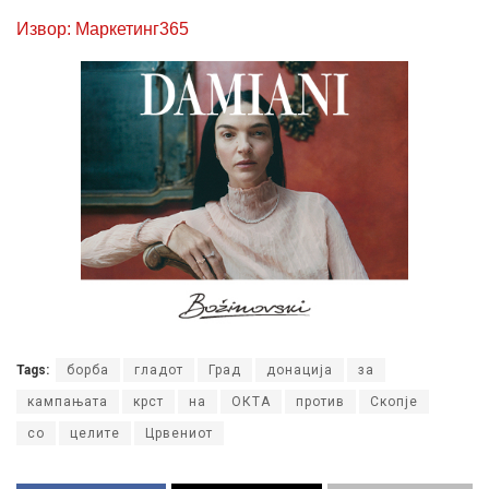
Извор: Маркетинг365
Tags:
борба
гладот
Град
донација
за
кампањата
крст
на
ОКТА
против
Скопје
со
целите
Црвениот