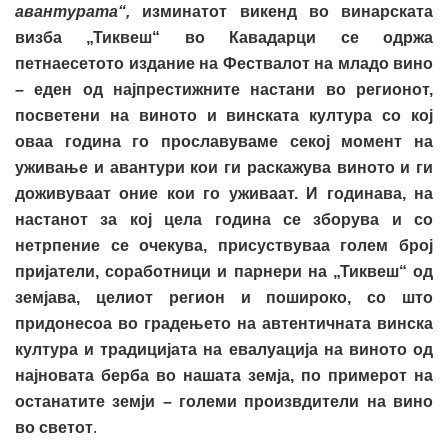
авантурата“,
изминатот викенд во винарската
визба „Тиквеш“ во Кавадарци се одржа
петнаесетото издание на Фествалот на младо вино
– еден од најпрестижните настани во регионот,
посветени на виното и винската култура
со кој
оваа година го прославуваме секој момент на
уживање и авантури кои ги раскажува виното и ги
доживуваат оние кои го уживаат. И годинава, на
настанот за кој цела година се зборува и со
нетрпение се очекува, присуствуваа голем број
пријатели, соработници и парнери на „Тиквеш“ од
земјава, целиот регион и пошироко, со што
придонесоа во градењето на автентичната винска
култура и традицијата на евалуација на виното од
најновата берба во нашата земја, по примерот на
останатите земји – големи произвдители на вино
во светот
.