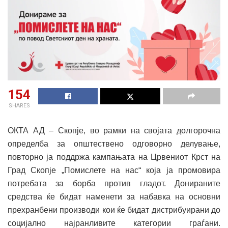
154
SHARES
ОКТА АД – Скопје, во рамки на својата долгорочна
определба за општествено одговорно делување,
повторно ја поддржа кампањата на Црвениот Крст на
Град Скопје „Помислете на нас“ која ја промовира
потребата за борба против гладот. Донираните
средства ќе бидат наменети за набавка на основни
прехранбени производи кои ќе бидат дистрибуирани до
социјално најранливите категории граѓани.