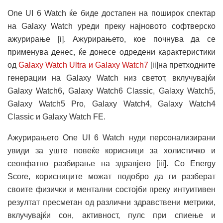
One UI 6 Watch ќе биде достапен на поширок спектар
на Galaxy Watch уреди преку најновото софтверско
ажурирање [i]. Ажурирањето, кое почнува да се
применува денес, ќе донесе одредени карактеристики
од
Galaxy Watch Ultra и Galaxy Watch7
[ii]на претходните
генерации на Galaxy Watch низ светот, вклучувајќи
Galaxy Watch6, Galaxy Watch6 Classic, Galaxy Watch5,
Galaxy Watch5 Pro, Galaxy Watch4, Galaxy Watch4
Classic и Galaxy Watch FE.
Ажурирањето One UI 6 Watch нуди персонализирани
увиди за уште повеќе корисници за холистичко и
сеопфатно разбирање на здравјето [iii]. Со Energy
Score, корисниците можат подобро да ги разберат
своите физички и ментални состојби преку интуитивен
резултат пресметан од различни здравствени метрики,
вклучувајќи сон, активност, пулс при спиење и