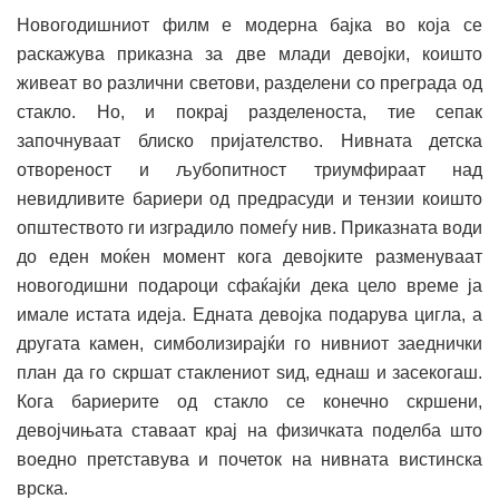
Новогодишниот филм е модерна бајка во која се
раскажува приказна за две млади девојки, коишто
живеат во различни светови, разделени со преграда од
стакло. Но, и покрај разделеноста, тие сепак
започнуваат блиско пријателство. Нивната детска
отвореност и љубопитност триумфираат над
невидливите бариери од предрасуди и тензии коишто
општеството ги изградило помеѓу нив. Приказната води
до еден моќен момент кога девојките разменуваат
новогодишни подароци сфаќајќи дека цело време ја
имале истата идеја. Едната девојка подарува цигла, а
другата камен, симболизирајќи го нивниот заеднички
план да го скршат стаклениот ѕид, еднаш и засекогаш.
Кога бариерите од стакло се конечно скршени,
девојчињата ставаат крај на физичката поделба што
воедно претставува и почеток на нивната вистинска
врска.