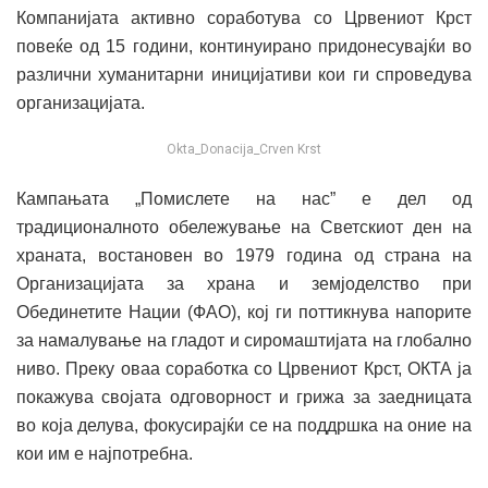
Компанијата активно соработува со Црвениот Крст
повеќе од 15 години, континуирано придонесувајќи во
различни хуманитарни иницијативи кои ги спроведува
организацијата.
Okta_Donacija_Crven Krst
Кампањата „Помислете на нас” е дел од
традиционалното обележување на Светскиот ден на
храната, востановен во 1979 година од страна на
Организацијата за храна и земјоделство при
Обединетите Нации (ФАО), кој ги поттикнува напорите
за намалување на гладот и сиромаштијата на глобално
ниво. Преку оваа соработка со Црвениот Крст, ОКТА ја
покажува својата одговорност и грижа за заедницата
во која делува, фокусирајќи се на поддршка на оние на
кои им е најпотребна.