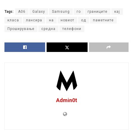
Tags:
A06
Galaxy
Samsung
го
границите
кај
класа
лансира
на
новиот
од
паметните
Проширување
средна
телефони
Admin0t