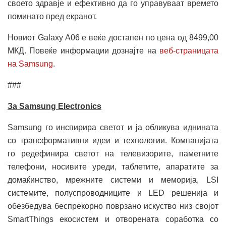
своето здравје и ефективно да го управуваат времето
поминато пред екранот.
Новиот Galaxy A06 е веќе достапен по цена од 8499,00
МКД. Повеќе информации дознајте на
веб-страницата
на Samsung
.
###
За Samsung Electronics
Samsung го инспирира светот и ја обликува иднината
со трансформативни идеи и технологии. Компанијата
го редефинира светот на телевизорите, паметните
телефони, носивите уреди, таблетите, апаратите за
домаќинство, мрежните системи и меморија, LSI
системите, полуспроводниците и LED решенија и
обезбедува беспрекорно поврзано искуство низ својот
SmartThings екосистем и отворената соработка со