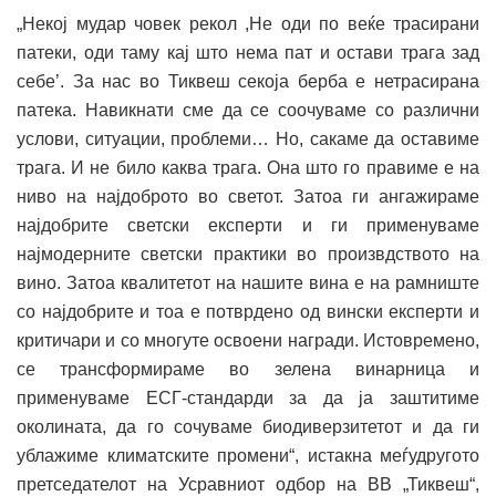
„Некој мудар човек рекол ,Не оди по веќе трасирани
патеки, оди таму кај што нема пат и остави трага зад
себе’. За нас во Тиквеш секоја берба е нетрасирана
патека. Навикнати сме да се соочуваме со различни
услови, ситуации, проблеми… Но, сакаме да оставиме
трага. И не било каква трага. Она што го правиме е на
ниво на најдоброто во светот. Затоа ги ангажираме
најдобрите светски експерти и ги применуваме
најмодерните светски практики во произвдството на
вино. Затоа квалитетот на нашите вина е на рамниште
со најдобрите и тоа е потврдено од вински експерти и
критичари и со многуте освоени награди. Истовремено,
се трансформираме во зелена винарница и
применуваме ЕСГ-стандарди за да ја заштитиме
околината, да го сочуваме биодиверзитетот и да ги
ублажиме климатските промени“, истакна меѓудругото
претседателот на Усравниот одбор на ВВ „Тиквеш“,