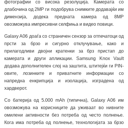
фотографии со висока резолуција. Камерата со
длабочина од 2MP ги подобрува снимките додавајќи им
димензија, додека предната камера од 8MP
овозможува импресивни селфиња и видео повици.
Galaxy A06 доаѓа со страничен сензор за отпечатоци од
прсти за брзо и сигурно отклучување, како и
прилагодливи двојни кратенки за брз пристап до
камерата и други апликации. Samsung Knox Vault
додава дополнителен слој на заштита, штитејќи ги PIN-
овите, лозинките и приватните информации со
напредна енкрипција и изолација, изградена од
хардверот.
Со батерија од 5.000 mAh (типична), Galaxy A06 им
овозможува на корисниците да уживаат во нивните
омилени активности без потреба од често полнење.
Кога има потреба од полнење, технологијата за брзо