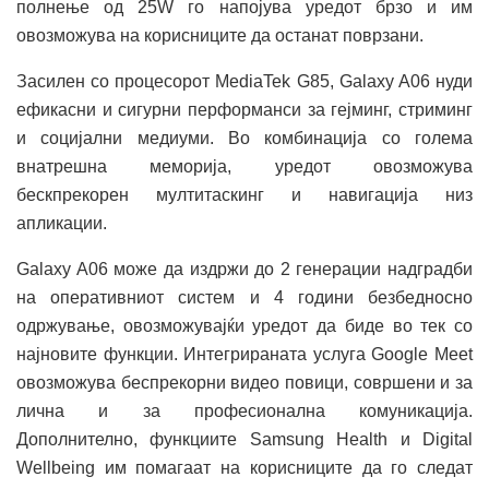
полнење од 25W го напојува уредот брзо и им
овозможува на корисниците да останат поврзани.
Засилен со процесорот MediaTek G85, Galaxy A06 нуди
ефикасни и сигурни перформанси за гејминг, стриминг
и социјални медиуми. Во комбинација со голема
внатрешна меморија, уредот овозможува
бескпрекорен мултитаскинг и навигација низ
апликации.
Galaxy A06 може да издржи до 2 генерации надградби
на оперативниот систем и 4 години безбедносно
одржување, овозможувајќи уредот да биде во тек со
најновите функции. Интегрираната услуга Google Meet
овозможува беспрекорни видео повици, совршени и за
лична и за професионална комуникација.
Дополнително, функциите Samsung Health и Digital
Wellbeing им помагаат на корисниците да го следат