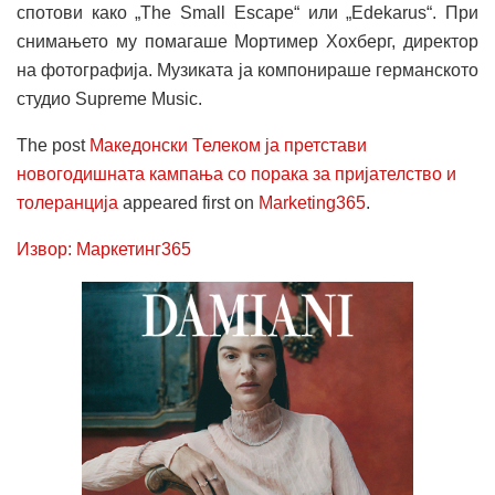
спотови како „The Small Escape“ или „Edekarus“. При
снимањето му помагаше Мортимер Хохберг, директор
на фотографија. Музиката ја компонираше германското
студио Supreme Music.
The post
Македонски Телеком ја претстави
новогодишната кампања со порака за пријателство и
толеранција
appeared first on
Marketing365
.
Извор: Маркетинг365