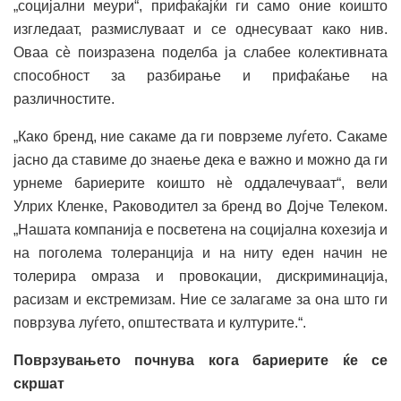
„социјални меури“, прифаќајќи ги само оние коишто
изгледаат, размислуваат и се однесуваат како нив.
Оваа сѐ поизразена поделба ја слабее колективната
способност за разбирање и прифаќање на
различностите.
„Како бренд, ние сакаме да ги поврземе луѓето. Сакаме
јасно да ставиме до знаење дека е важно и можно да ги
урнеме бариерите коишто нѐ оддалечуваат“, вели
Улрих Кленке, Раководител за бренд во Дојче Телеком.
„Нашата компанија е посветена на социјална кохезија и
на поголема толеранција и на ниту еден начин не
толерира омраза и провокации, дискриминација,
расизам и екстремизам. Ние се залагаме за она што ги
поврзува луѓето, општествата и културите.“.
Поврзувањето почнува кога бариерите ќе се
скршат