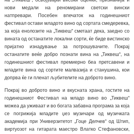
нови медали на реномирани светски вински
натпревари. Посебен впечаток на годинешниот
фестивал остави младото вино од сортата смедеревка,
за која енолозите на „Тиквеш“ сметаат дека, заедно со
вината од останатите локални сорти, ќе биде вистинско
пријатно изнадување за потрошувачите. Покрај
останатите веќе добро познати вина на „Тиквеш“, на
годинешниот фестивал премиерно беа претсавени и
младите вина од сортите малвазија и станушина, кои
допрва ќе ги пленат љубителите на доброто вино.
Покрај во доброто вино и вкусната храна, гостите на
годинешниот Фестивал на младо вино во „Тиквеш“
можеа да уживаат и во богата забавна програма за која
се погрижија младите џез музичари од музичката
академија при Универзитетот „Гоце Делчев“ од Штип,
виртуозот на гитарата маестро Влатко Стефановски,