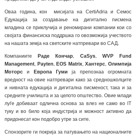
Оваа година, кон мисијата на CertiAdria и Семос
Едукација за создавање на дигитално писмена
младина се приклучија и реномирани компании кои со
својата финансиска поддршка го овозможија учеството
на нашата земја на светските натпревари во САД.
Компаниите
Раде Кончар
,
CaSys
,
WVP
Fund
Management
,
Payten
,
EOS Matrix
,
Хантерс
,
Олимпија
Моторс
и
Европа Гуми
ја препознаа огромната
вредност на овие натпревари како за средношколците
и нивната едукација и дигитална писменост, така и за
средните училишта и за целото општество. Овие млади
луѓе добиваат одлична основа за влез не само во IT
туку и во било која индустрија и можност активно да
придонесат кон подобро утре за сите.
Спонзорите ги покрија за патувањето на националните