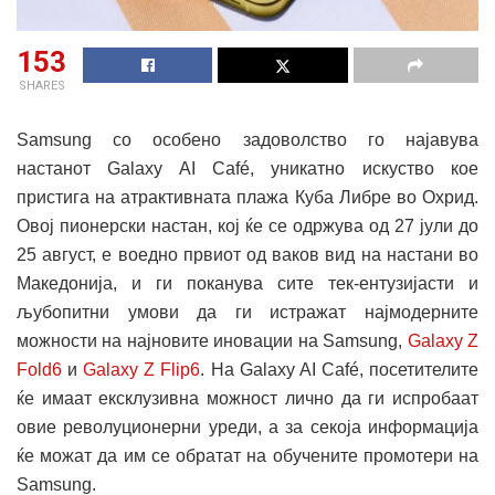
153
SHARES
Samsung со особено задоволство го најавува
настанот Galaxy AI Café, уникатно искуство кое
пристига на атрактивната плажа Куба Либре во Охрид.
Овој пионерски настан, кој ќе се одржува од 27 јули до
25 август, е воедно првиот од ваков вид на настани во
Македонија, и ги поканува сите тек-ентузијасти и
љубопитни умови да ги истражат најмодерните
можности на најновите иновации на Samsung,
Galaxy Z
Fold6
и
Galaxy Z Flip6
. На Galaxy AI Café, посетителите
ќе имаат ексклузивна можност лично да ги испробаат
овие револуционерни уреди, а за секоја информација
ќе можат да им се обратат на обучените промотери на
Samsung.