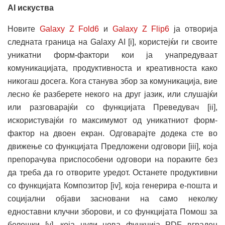
AI искуства
Новите
Galaxy Z Fold6
и
Galaxy Z Flip6
ја отворија
следната граница на Galaxy AI [i], користејќи ги своите
уникатни форм-фактори кои ја унапредуваат
комуникацијата, продуктивноста и креативноста како
никогаш досега. Кога станува збор за комуникација, вие
лесно ќе разберете некого на друг јазик, или слушајќи
или разговарајќи со функцијата Преведувач [ii],
искористувајќи го максимумот од уникатниот форм-
фактор на двоен екран. Одговарајте додека сте во
движење со функцијата Предложени одговори [iii], која
препорачува приспособени одговори на пораките без
да треба да го отворите уредот. Останете продуктивни
со функцијата Композитор [iv], која генерира е-пошта и
социјални објави засновани на само неколку
едноставни клучни зборови, и со функцијата Помош за
белешки [v], која нуди нова функција PDF вграден