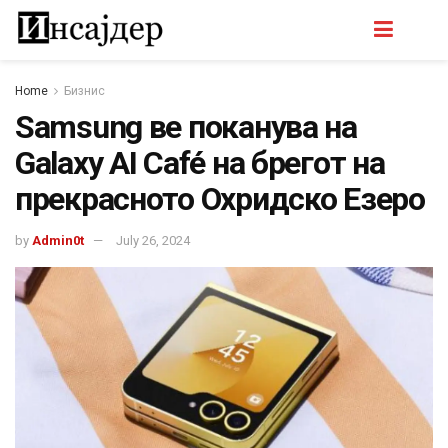
Home
Бизнис
Samsung ве поканува на
Galaxy AI Café на брегот на
прекрасното Охридско Езеро
by
Admin0t
July 26, 2024