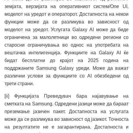
земјата, верзијата на оперативниот систем/One UI,
моделот на уредот и операторот. Достапноста на некои
функции може да се разликува во зависност од
моделот на уредот. Услугата Galaxy AI може да биде
ограничена за малолетници во одредени региони со
старосни ограничувања во однос на употребата на
вештачка интелигенција. Функциите на Galaxy AI ќе
бидат бесплатни до крајот на 2025 година на
поддржаните Samsung Galaxy уреди. Може да важат
различни услови за функциите со AI обезбедени од
трети страни.
[ii] Функцијата Преведувач бара најавување на
сметката на Samsung. Одредени јазици може да бараат
преземање јазичен пакет. Достапноста на услугата
може да се разликува во зависност од јазикот. Точноста
на резултатите не е загарантирана. Достапноста и