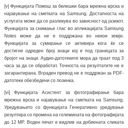
[v] Функцијата Помош за белешки бара мрежна врска и
најавување на сметката на Samsung. Достапноста на
услугата може да се разликува во зависност од јазикот.
Функцијата за снимање глас во апликацијата Samsung
Notes може да не е поддржана во некои земји.
Функцијата за сумирање се активира кога ќе се
достигне одреден број знаци кој е под границата за
бројот на знаци. Аудио-датотеките мора да траат под 3
часа за да се обработат. Точноста на резултатите не е
загарантирана. Вграден превод не е поддржан за PDF-
датотеки обезбедени со лозинка.
[vi] Функцијата Асистент за фотографирање бара
мрежна врска и најавување на сметката на Samsung.
Уредувањето со функцијата Генеративно уредување
резултира со промена на големината на фотографијата
до 12 MP. Воден печат е видлив на добиената сликата