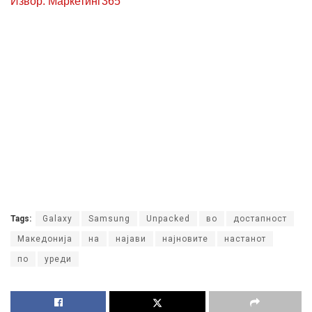
Извор: Маркетинг365
Tags:
Galaxy
Samsung
Unpacked
во
достапност
Македонија
на
најави
најновите
настанот
по
уреди