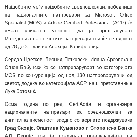
Најдобрите меѓу најдобрите средношколци, победници
на националните натпревари за Microsoft Office
Specialist (MOS) и Adobe Certified Professional (ACP) ќе
имаат уникатна можност да ја претставуваат
Македонија на светските натпревари кои ќе се одржат
од 28 до 31 јули во Анахејм, Калифорнија.
Сердар Цветков, Леонид Петковски, Илина Арсовска и
Огнен Бабунски ќе се натпреваруваат во категоријата
MOS во конкуренција од над 130 натпреварувачи од
светот, додека во категоријата ACP, наш претставник е
Лука Зотовиќ.
Осма година по ред, CertiAdria ги организира
националните натпревари за средношколци за
дигитална писменост, заедно со верните поддржувачи
Град Скопје
,
Општина Куманово
и
Стопанска Банка
АД Скопје
кои ја покриваат организацијата на