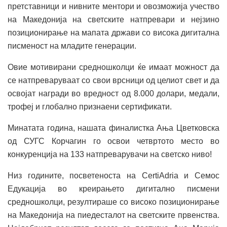
претставници и нивните ментори и овозможија учество
на Македонија на светските натпревари и нејзино
позиционирање на мапата држави со висока дигитална
писменост на младите генерации.
Овие мотивирани средношколци ќе имаат можност да
се натпреваруваат со свои врсници од целиот свет и да
освојат награди во вредност од 8.000 долари, медали,
трофеј и глобално признаени сертификати.
Минатата година, нашата финалистка Ања Цветковска
од СУГС Корчагин го освои четвртото место во
конкуренција на 133 натпреварувачи на светско ниво!
Низ годините, посветеноста на CertiAdria и Семос
Едукација во креирањето дигитално писмени
средношколци, резултираше со високо позиционирање
на Македонија на пиедесталот на светските првенства.