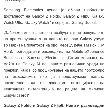
Samsung Electronics денес ја објави глобалната
достапност на Galaxy Z Fold6, Galaxy Z Flip6, Galaxy
Watch Ultra, Galaxy Watch7 и серијата Galaxy Buds3.
„Забележавме значителна возбуда кај потрошувачите
по претставувањето на нашите најнови Galaxy уреди
во Париз на почетокот на овој месец“, рече ТМ Рох (TM
Roh), претседател и раководител на Mobile eXperience
Business во Samsung Electronics. „Со интегрирање на
моќта на Galaxy AI во нашите разновидни уреди на
преклоп, како и со проширување на нашето портфолио
на екосистемот, ние ја продолжуваме нашата
посветеност да го донесеме потенцијалот на
вештачката интелигенција во рацете на милиони
ширум светот“.
Galaxy Z Fold6 и Galaxy Z Flip6: Нови и разновидни