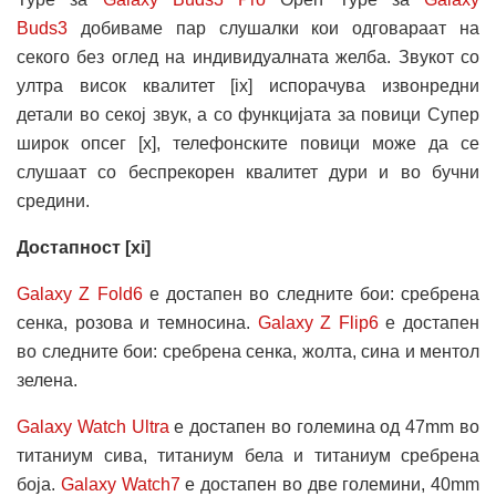
Buds3
добиваме пар слушалки кои одговараат на
секого без оглед на индивидуалната желба. Звукот со
ултра висок квалитет [ix] испорачува извонредни
детали во секој звук, а со функцијата за повици Супер
широк опсег [x], телефонските повици може да се
слушаат со беспрекорен квалитет дури и во бучни
средини.
Достапност [xi]
Galaxy Z Fold6
е достапен во следните бои: сребрена
сенка, розова и темносина.
Galaxy Z Flip6
е достапен
во следните бои: сребрена сенка, жолта, сина и ментол
зелена.
Galaxy Watch Ultra
е достапен во големина од 47mm во
титаниум сива, титаниум бела и титаниум сребрена
боја.
Galaxy Watch7
е достапен во две големини, 40mm