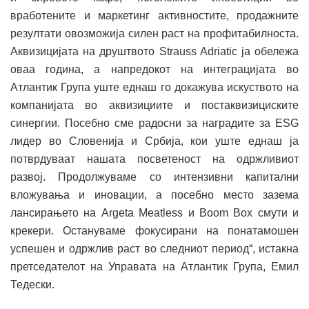
вработените и маркетинг активностите, продажните
резултати овозможија силен раст на профитабилноста.
Аквизицијата на друштвото Strauss Adriatic ја обележа
оваа година, а напредокот на интеграцијата во
Атлантик Група уште еднаш го докажува искуството на
компанијата во аквизициите и постаквизициските
синергии. Посебно сме радосни за наградите за ESG
лидер во Словенија и Србија, кои уште еднаш ја
потврдуваат нашата посветеност на одржливиот
развој. Продолжуваме со интензивни капитални
вложувања и иновации, а посебно место зазема
лансирањето на Argeta Meatless и Boom Box смути и
крекери. Остануваме фокусирани на понатамошен
успешен и одржлив раст во следниот период“, истакна
претседателот на Управата на Атлантик Група, Емил
Тедески.