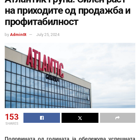
на приходите од продажба и
профитабилност
by
Admin0t
July 25, 2024
153
SHARES
Половината од годината ја обележува успешната