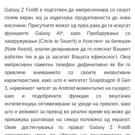
Galaxy Z Fold6 е подготвен да импресионира со својот
голем екран, кој ја издигнува продуктивноста до нови
височини. Присутните можат од прва рака да ги искусат
функциите Galaxy AI*, како Пребарување со
заокружување (Circle to Search) и Асистент за белешки
(Note Assist), алатки дизајнирани да го олеснат Вашиот
работен тек и да ја засилат Вашата ефикасност. Овој
импресивен паметен телефон дефинитивно ќе Ви го
привлече вниманието со своите иновативни
карактеристики, како што е чипсетот Snapdragon 8 Gen
3, најмоќниот чипсет за Android моментално на пазарот,
како и подобрените функции со вештачка
интелигенција оптимизирани за уреди на преклоп, како
што е режимот за превод во реално време кој може да
прикажува разговори на секоја половина од екранот.
Овие достигнувања го прават Galaxy Z Fold6