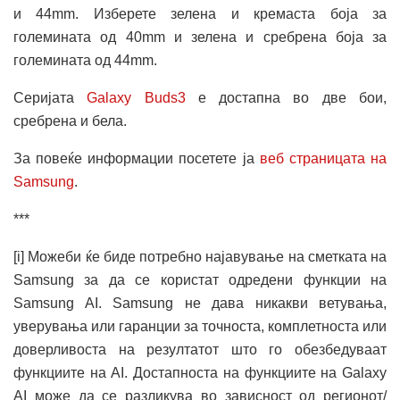
и 44mm. Изберете зелена и кремаста боја за
големината од 40mm и зелена и сребрена боја за
големината од 44mm.
Серијата
Galaxy Buds3
е достапна во две бои,
сребрена и бела.
За повеќе информации посетете ја
веб страницата на
Samsung
.
***
[i] Можеби ќе биде потребно најавување на сметката на
Samsung за да се користат одредени функции на
Samsung AI. Samsung не дава никакви ветувања,
уверувања или гаранции за точноста, комплетноста или
доверливоста на резултатот што го обезбедуваат
функциите на AI. Достапноста на функциите на Galaxy
AI може да се разликува во зависност од регионот/