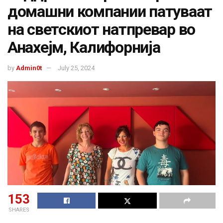
домашни компании патуваат
на светскиот натпревар во
Анахејм, Калифорнија
by
Admin0t
July 25, 2024
153
SHARES