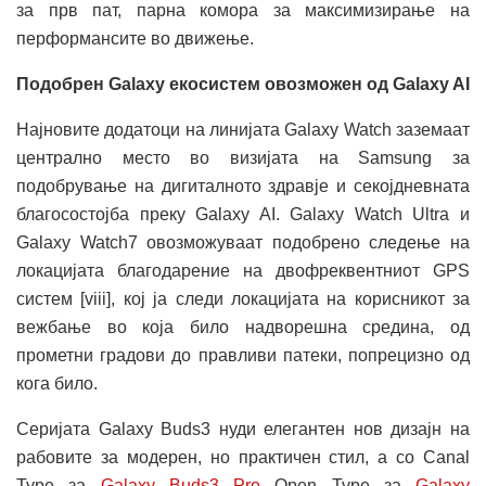
за прв пат, парна комора за максимизирање на
перформансите во движење.
Подобрен Galaxy екосистем овозможен од Galaxy AI
Најновите додатоци на линијата Galaxy Watch заземаат
централно место во визијата на Samsung за
подобрување на дигиталното здравје и секојдневната
благосостојба преку Galaxy AI. Galaxy Watch Ultra и
Galaxy Watch7 овозможуваат подобрено следење на
локацијата благодарение на двофреквентниот GPS
систем [viii], кој ја следи локацијата на корисникот за
вежбање во која било надворешна средина, од
прометни градови до правливи патеки, попрецизно од
кога било.
Серијата Galaxy Buds3 нуди елегантен нов дизајн на
рабовите за модерен, но практичен стил, а со Canal
Type за
Galaxy Buds3 Pro
Open Type за
Galaxy