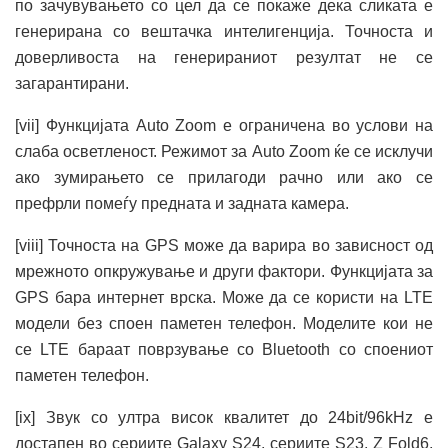
по зачувувањето со цел да се покаже дека сликата е
генерирана со вештачка интелигенција. Точноста и
доверливоста на генерираниот резултат не се
загарантирани.
[vii] Функцијата Auto Zoom е ограничена во услови на
слаба осветленост. Режимот за Auto Zoom ќе се исклучи
ако зумирањето се прилагоди рачно или ако се
префрли помеѓу предната и задната камера.
[viii] Точноста на GPS може да варира во зависност од
мрежното опкружување и други фактори. Функцијата за
GPS бара интернет врска. Може да се користи на LTE
модели без споен паметен телефон. Моделите кои не
се LTE бараат поврзување со Bluetooth со споениот
паметен телефон.
[ix] Звук со ултра висок квалитет до 24bit/96kHz е
достапен во сериите Galaxy S24, сериите S23, Z Fold6,