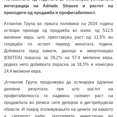
интеграција на Adriatic Strauss и растот на
приходите од продажба и профитабилност.
Атлантик Група во првата половина на 2024 година
оствари приходи од продажба во износ од 512,5
милиони евра, што претставува раст од 11,5% во
споредба со истиот период минатата година.
Добивката пред камати, даноци и амортизација
(EBITDA) порасна за 29,2% на 57,4 милиони евра,
додека нето добивката порасна за 16,5% и изнесува
24,4 милиони евра.
„Атлантик Група продолжува да остварува одлични
деловни резултати, при што растот на
профитабилноста го надмина силниот раст на
продажбата во речиси сите деловни и дистрибуциски
области. И покрај зголемувањето на цените на какаото
и сировото кафе, поголемите инвестиции во