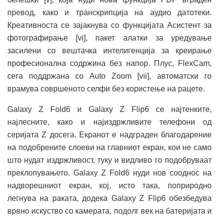
превод, како и транскрипција на аудио датотеки.
Креативноста се зајакнува со функцијата Асистент за
фотографирање [vi], пакет алатки за уредување
засилени со вештачка интелигенција за креирање
професионална содржина без напор. Плус, FlexCam,
сега поддржана со Auto Zoom [vii], автоматски го
врамува совршеното селфи без користење на рацете.
Galaxy Z Fold6 и Galaxy Z Flip6 се најтенките,
најлесните, како и најиздржливите телефони од
серијата Z досега. Екранот е надграден благодарение
на подобрените слоеви на главниот екран, кои не само
што нудат издржливост, туку и видливо го подобруваат
преклопувањето. Galaxy Z Fold6 нуди нов сооднос на
надворешниот екран, кој, исто така, поприродно
легнува на раката, додека Galaxy Z Flip6 обезбедува
врвно искуство со камерата, подолг век на батеријата и