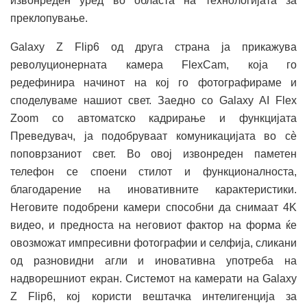
извонреден уред во областа на технологијата за
преклопување.
Galaxy Z Flip6 од друга страна ја прикажува
револуционерната камера FlexCam, која го
редефинира начинот на кој го фотографираме и
споделуваме нашиот свет. Заедно со Galaxy AI Flex
Zoom со автоматско кадрирање и функцијата
Преведувач, ја подобруваат комуникацијата во сè
поповрзаниот свет. Во овој извонреден паметен
телефон се споени стилот и функционалноста,
благодарение на иновативните карактеристики.
Неговите подобрени камери способни да снимаат 4K
видео, и предноста на неговиот фактор на форма ќе
овозможат импресивни фотографии и селфија, сликани
од разновидни агли и иновативна употреба на
надворешниот екран. Системот на камерати на Galaxy
Z Flip6, кој користи вештачка интелигенција за