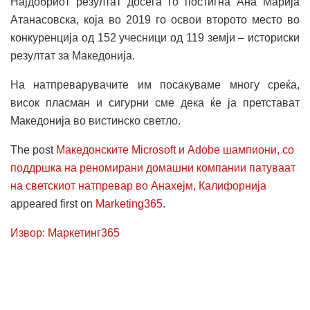
Најдобриот резултат досега го постигна Ана Марија
Атанасовска, која во 2019 го освои второто место во
конкуренција од 152 учесници од 119 земји – историски
резултат за Македонија.
На натпреварувачите им посакуваме многу среќа,
висок пласман и сигурни сме дека ќе ја претстават
Македонија во вистинско светло.
The post
Македонските Microsoft и Adobe шампиони, со
поддршка на реномирани домашни компании патуваат
на светскиот натпревар во Анахејм, Калифорнија
appeared first on
Marketing365
.
Извор: Маркетинг365