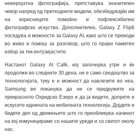
неверојатна фотографија, претставува значителен
чекор напред од претходните модели, обезбедувајќи им
на корисниците помоќно и пофлексибилно
фотографско искуство. Дополнително, Galaxy Z Flip6
поседува и можности за Galaxy AI, како што се преводи
во живо и помош за разговор, што го прави паметен
избор за тек-ентузијастите.
Настанот Galaxy AI Café, кој започнува утре и ќе
продолжи во следните 30 дена, не е само сведоштво за
технологијата, туку е и можност да навлезете во неа.
Samsung ве поканува да ни се придружите на
прекрасното Охридско Езеро и да ја видите, допрете и
искусите иднината на мобилната технологија. Дојдете и
бидете дел од движењето што го преобликува начинот
на кој комуницираме со нашите уреди и со светот околу
нас.