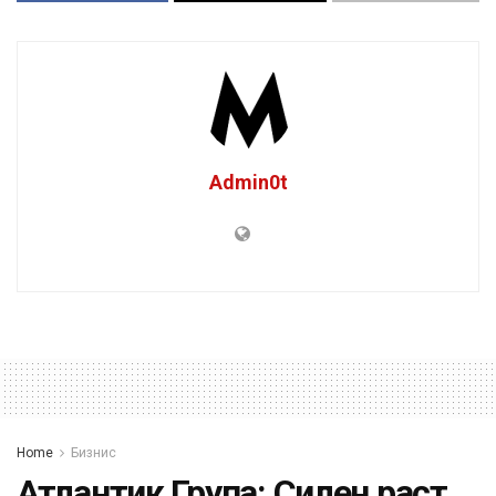
Admin0t
Home
Бизнис
Атлантик Група: Силен раст