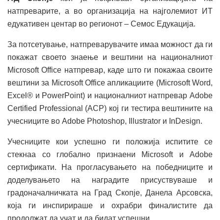
натпреварите, а во организација на најголемиот ИТ
едукативен центар во регионот – Семос Едукација.
За потсетување, натпреварувачите имаа можност да ги
покажат своето знаење и вештини на националниот
Microsoft Office натпревар, каде што ги покажаа своите
вештини за Microsoft Office апликациите (Microsoft Word,
Excel® и PowerPoint) и националниот натпревар Adobe
Certified Professional (ACP) кој ги тестира вештините на
учесниците во Adobe Photoshop, Illustrator и InDesign.
Учесниците кои успешно ги положија испитите се
стекнаа со глобално признаени Microsoft и Adobe
сертификати. На прогласувањето на победниците и
доделувањето на наградите присуствуваше и
градоначалничката на Град Скопје, Данела Арсовска,
која ги инспирираше и охрабри финалистите да
продолжат да учат и да бидат успешни.