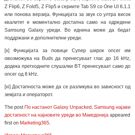
Z Flip6, Z Fold5, Z Flip5 и сериите Tab S9 со One UI 6.1.1
или понова верзија. Функцијата за звук со ултра висок
квалитет е моментално достапна само на одредени
Samsung Galaxy уреди. Во иднина може да бидат
поддржани и дополнителни уреди.
[x] Функцијата за повици Супер широк опсег им
овозможува на Buds да пренесуваат глас до 16 kHz,
додека претходните слушалки BT пренесуваат само до
опсег од 8 kHz.
[xi] Достапноста може да се разликува во зависност од
земјата и операторот.
The post
По настанот Galaxy Unpacked, Samsung најави
достапност на најновите уреди во Македонија
appeared
first on
Marketing365
.