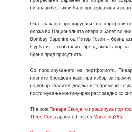
прогресивни бармени во потрага по соврш
пијалаци без какви било презервативи и вешта
Ова значајно проширување на портфолиото
одржа во Националната опера и балет во чии
Bombay Sapphire од Питер Гозон – бренд ам
Сурбатис – глобалниот бренд амбасадор за T
бренд пред присутните.
Со проширувањето на портфолиото, Пивара
нивните брендови како прв избор за премиу
најдобар квалитет додека истовремено созд
постигнување континуиран раст заедно со сит
The post
Пивара Скопје го проширува портфоли
Three Cents
appeared first on
Marketing365
.