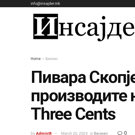
info@insajder.mk
Home
Бизнис
Пивара Скопј
производите на
Three Cents
0
by
Admin0t
March 26, 2024
in
Бизнис