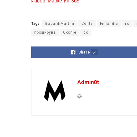
Извор: Маркетинг365
Tags:
BacardiMartini
Cents
Finlandia
го
проширува
Скопје
со
Share
61
Admin0t