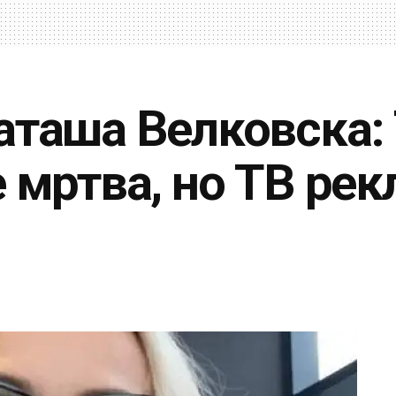
аташа Велковска: 
 мртва, но ТВ ре