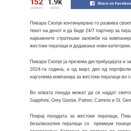
152
1.9k
Share on Faceboo
SHARES
VIEWS
Пивара Скопје континуирано го развива своет
текот на денот и да биде 24/7 партнер за пиј
најважните стратешки заложби на компаниј
жестоки пијалаци и додавање нови категории.
Пивара Скопје ја презема дистрибуцијата и з
2024-та година, а од март, дел од портфол
најголема компанија за жестоки пијалаци во све
Во новата понуда можат да се најдат светск
Sapphire, Grey Goose, Patron, Camino и St. Ger
Покрај понудата за жестоки пијалаци, Пи
безалкохолни пијалаци со премиум тоницит