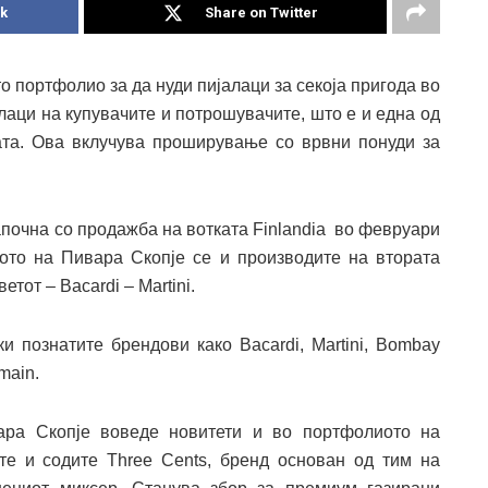
k
Share on Twitter
о портфолио за да нуди пијалаци за секоја пригода во
алаци на купувачите и потрошувачите, што е и една од
ата. Ова вклучува проширување со врвни понуди за
апочна со продажба на вотката Finlandia во февруари
иото на Пивара Скопје се и производите на втората
тот – Bacardi – Martini.
и познатите брендови како Bacardi, Martini, Bombay
main.
вара Скопје воведе новитети и во портфолиото на
е и содите Three Cents, бренд основан од тим на