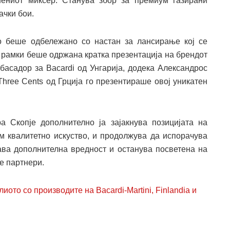
ениот миксер. Станува збор за премиум газирани
чки бои.​
 беше одбележано со настан за лансирање кој се
 рамки беше одржана кратка презентација на брендот
басадор за Bacardi од Унгарија, додека Александрос
hree Cents од Грција го презентираше овој уникатен
 Скопје дополнително ја зајакнува позицијата на
м квалитетно искуство, и продолжува да испорачува
ава дополнителна вредност и останува посветена на
е партнери.
ото со производите на Bacardi-Martini, Finlandia и