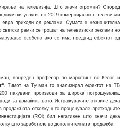
мирање на телевизија. Што значи огромни? Според
медиумски услуги во 2019 комерцијалните телевизии
 евра приходи од реклами. Сумата е незначителна
о светски рамки се трошат на телевизиски реклами но
емарување особено ако се има предвид ефектот од
ман, вонреден професор по маркетинг во Келог, и
т“
. Тимот на Тучман го анализирал ефектот на ТВ
200 пакувани производи за широка потрошувачка,
зводи за домаќинството. Истражувачите откриле дека
з продажбата отколку што проценувале претходните
инвестицијата (ROI) бил негативен што значи дека
олку што заработиле во дополнителната продажба.