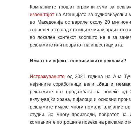
Компаниите трошат огромни суми за рекла
извештајот
на Агенцијата за аудиовизуелни 
во Македонија оствариле околу 20 милиони
споредена со над стотиците милијарди што в
во локален контекст воопшто не е за зан
рекламите или повратот на инвестицијата.
Имаат ли ефект телевизиските реклами?
Истражувањето
од 2021 година на Ана Туч
нејзините соработници вели
„баш и немаа
рекламите врз продажбата на повеќе од 
вклучувајќи храна, пијалоци и основни прои
рекламите имале многу помало влијание вр
студии. За многу производи, повратот на 
компаниите потрошиле повеќе на реклами отк