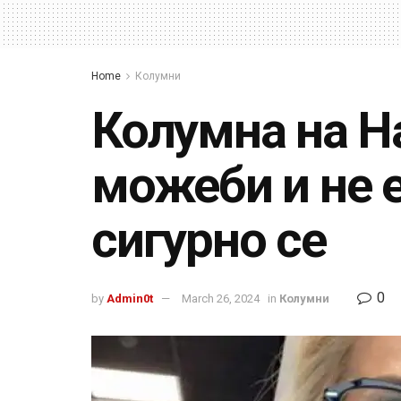
Home
Колумни
Колумна на Н
можеби и не е
сигурно се
0
by
Admin0t
March 26, 2024
in
Колумни