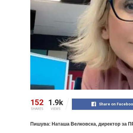
152
1.9k
Share on Faceboo
SHARES
VIEWS
Пишува: Наташа Велковска, директор за П