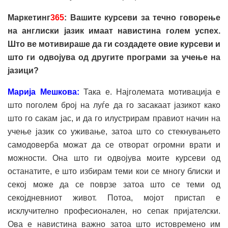
Маркетинг
365
: Вашите курсеви за течно говорење
на англиски јазик имаат навистина голем успех.
Што ве мотивираше да ги создадете овие курсеви и
што ги одвојува од другите програми за учење на
јазици?
Марија Мешкова:
Така е. Најголемата мотивација е
што поголем број на луѓе да го засакаат јазикот како
што го сакам јас, и да го илустрирам правиот начин на
учење јазик со уживање, затоа што со стекнувањето
самодоверба можат да се отворат огромни врати и
можности. Она што ги одвојува моите курсеви од
останатите, е што избирам теми кои се многу блиски и
секој може да се поврзе затоа што се теми од
секојдневниот живот. Потоа, мојот пристап е
исклучително професионален, но сепак пријателски.
Ова е навистина важно затоа што истовремено им