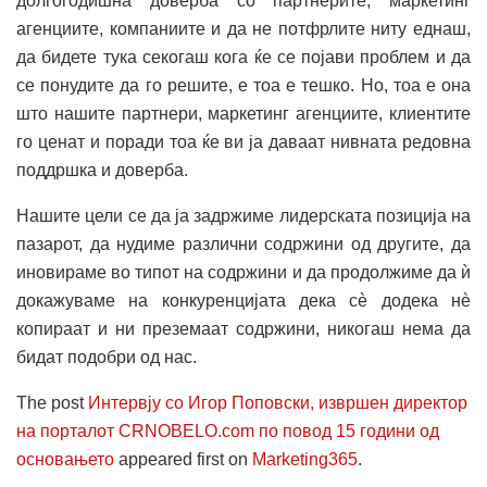
долгогодишна доверба со партнерите, маркетинг
агенциите, компаниите и да не потфрлите ниту еднаш,
да бидете тука секогаш кога ќе се појави проблем и да
се понудите да го решите, е тоа е тешко. Но, тоа е она
што нашите партнери, маркетинг агенциите, клиентите
го ценат и поради тоа ќе ви ја даваат нивната редовна
поддршка и доверба.
Нашите цели се да ја задржиме лидерската позиција на
пазарот, да нудиме различни содржини од другите, да
иновираме во типот на содржини и да продолжиме да ѝ
докажуваме на конкуренцијата дека сè додека нè
копираат и ни преземаат содржини, никогаш нема да
бидат подобри од нас.
The post
Интервју со Игор Поповски, извршен директор
на порталот CRNOBELO.com по повод 15 години од
основањето
appeared first on
Marketing365
.