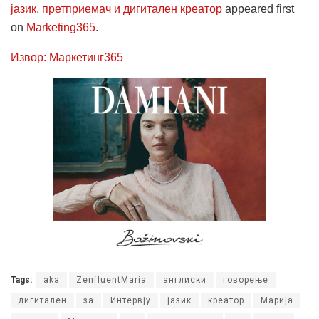
јазик, претприемач и дигитален креатор
appeared first
on
Marketing365
.
Извор: Маркетинг365
Tags:
aka
ZenfluentMaria
англиски
говорење
дигитален
за
Интервју
јазик
креатор
Марија