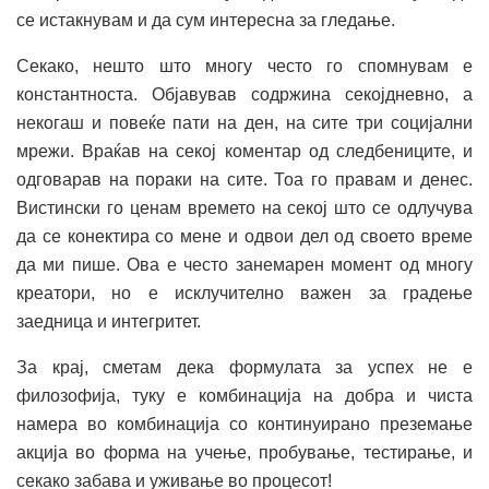
се истакнувам и да сум интересна за гледање.
Секако, нешто што многу често го спомнувам е
константноста. Објавував содржина секојдневно, а
некогаш и повеќе пати на ден, на сите три социјални
мрежи. Враќав на секој коментар од следбениците, и
одговарав на пораки на сите. Тоа го правам и денес.
Вистински го ценам времето на секој што се одлучува
да се конектира со мене и одвои дел од своето време
да ми пише. Ова е често занемарен момент од многу
креатори, но е исклучително важен за градење
заедница и интегритет.
За крај, сметам дека формулата за успех не е
филозофија, туку е комбинација на добра и чиста
намера во комбинација со континуирано преземање
акција во форма на учење, пробување, тестирање, и
секако забава и уживање во процесот!