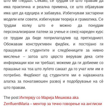
што ме гледаат. Секако, се трудам се што правам да
има практична и реална примена, се што објавувам
има цел да едуцира и забавува. Избегнувам застарени
модели или совети, избегнувам теорија и граматика. Се
трудам колку што е можно да понудам
персонализирани патеки за учење и секој нареден курс
се трудам да биде поприлагодлив од претходниот.
Обожавам конструктивен фидбек, и постојано ги
прашувам и студентите и следбениците за нивно
мислење – затоа што цврсто верувам дека сите
информации кои ни требаат, можеме да ги добиеме со
прашање на тоа што луѓето сакаат да го учат или им е
потребно. Фидбекот од студентите ми е најважната
алатка за понатамошен развој и подобрување на сѐ
што правам.
The post
Интервју со Марија Мешкова aka
ZenfluentMaria – ментор за течно говорење на англиски