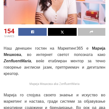
154
SHARES
Наш денешен гостин на Маркетинг365 е
Марија
Мешкова
, во интернет светот попозната како
ZenfluentMaria
,
веќе етаблиран ментор за течно
говорење англиски јазик, претприемач и дигитален
креатор.
Марија Мешкова aka ZenfluentMaria
Марија го спојува своето знаење и искуство во
маркетинг и настава, гради системи за објавување
креативни содржини и брендирање. Во рок од два