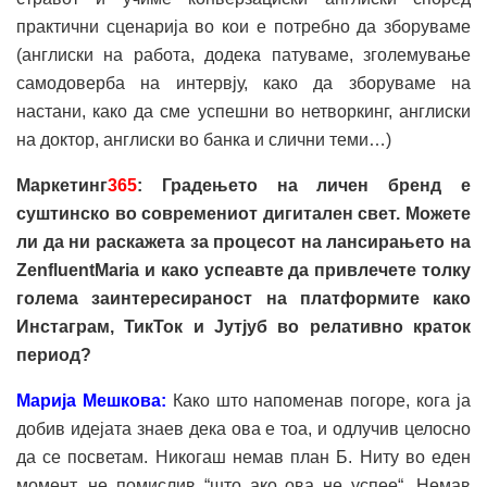
практични сценарија во кои е потребно да зборуваме
(англиски на работа, додека патуваме, зголемување
самодоверба на интервју, како да зборуваме на
настани, како да сме успешни во нетворкинг, англиски
на доктор, англиски во банка и слични теми…)
Маркетинг
365
: Градењето на личен бренд е
суштинско во современиот дигитален свет. Можете
ли да ни раскажета за процесот на лансирањето на
ZenfluentMaria и како успеавте да привлечете толку
голема заинтересираност на платформите како
Инстаграм, ТикТок и Јутјуб во релативно краток
период?
Марија Мешкова:
Како што напоменав погоре, кога ја
добив идејата знаев дека ова е тоа, и одлучив целосно
да се посветам. Никогаш немав план Б. Ниту во еден
момент, не помислив “што ако ова не успее“. Немав