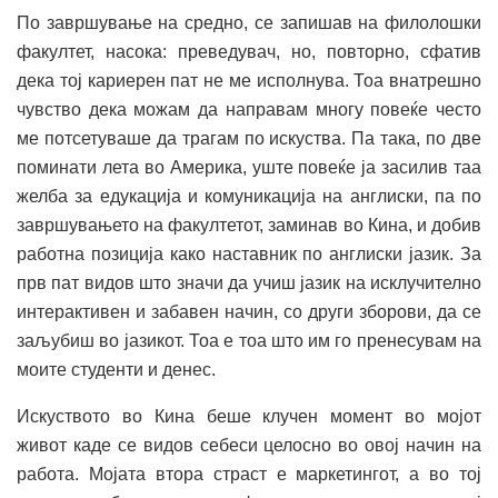
По завршување на средно, се запишав на филолошки
факултет, насока: преведувач, но, повторно, сфатив
дека тој кариерен пат не ме исполнува. Тоа внатрешно
чувство дека можам да направам многу повеќе често
ме потсетуваше да трагам по искуства. Па така, по две
поминати лета во Америка, уште повеќе ја засилив таа
желба за едукација и комуникација на англиски, па по
завршувањето на факултетот, заминав во Кина, и добив
работна позиција како наставник по англиски јазик. За
прв пат видов што значи да учиш јазик на исклучително
интерактивен и забавен начин, со други зборови, да се
заљубиш во јазикот. Тоа е тоа што им го пренесувам на
моите студенти и денес.
Искуството во Кина беше клучен момент во мојот
живот каде се видов себеси целосно во овој начин на
работа. Мојата втора страст е маркетингот, а во тој