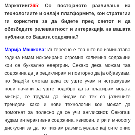
Маркетинг
365
: Со постојаното развивање на
технологиите и онлајн платформите, кои стратегии
ги користите за да бидете пред светот и да
обезбедите релевантност и интеракција на вашата
публика со Вашата содржина?
Марија Мешкова:
Интересно е тоа што во изминатава
година имам искреирано огромна количина содржини
кои се буквално евергрин. Секако дека можам таа
содржина да ја рециклирам и повторно да ја објавувам,
но бидејќи сметам дека се уште учам и истражувам
нови начини за уште подобро да ја пласирам мојата
мисија, се трудам да бидам во тек со јазичните
трендови како и нови технологии кои можат да
помогнат за полесно да се учи англискиот. Секогаш
нудам интерактивна содржина, квизови, игри и мнооогу
дискусии за да поттикнам размислување кај сите оние