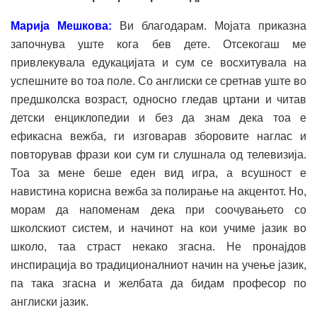
Марија Мешкова:
Ви благодарам. Мојата приказна
започнува уште кога бев дете. Отсекогаш ме
привлекувала едукацијата и сум се восхитувала на
успешните во тоа поле. Со англиски се сретнав уште во
предшколска возраст, односно гледав цртани и читав
детски енциклопедии и без да знам дека тоа е
ефикасна вежба, ги изговарав зборовите наглас и
повторував фрази кои сум ги слушнала од телевизија.
Тоа за мене беше еден вид игра, а всушност е
навистина корисна вежба за полирање на акцентот. Но,
морам да напоменам дека при соочувањето со
школскиот систем, и начинот на кои учиме јазик во
школо, таа страст некако згасна. Не пронајдов
инспирација во традиционалниот начин на учење јазик,
па така згасна и желбата да бидам професор по
англиски јазик.