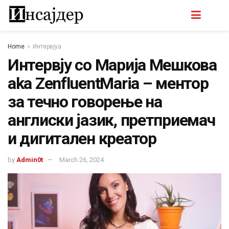
Home
Интервјуа
Интервју со Марија Мешкова
aka ZenfluentMaria – ментор
за течно говорење на
англиски јазик, претприемач
и дигитален креатор
by
Admin0t
March 26, 2024