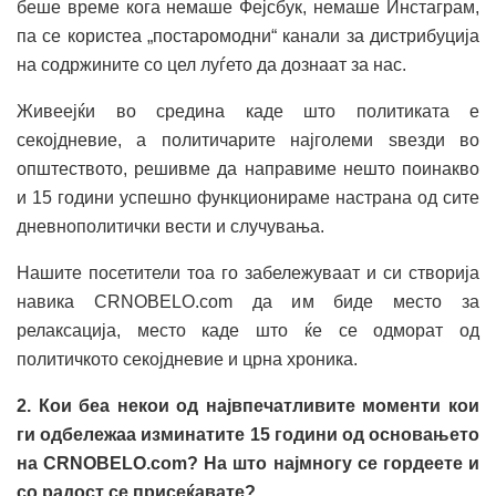
беше време кога немаше Фејсбук, немаше Инстаграм,
па се користеа „постаромодни“ канали за дистрибуција
на содржините со цел луѓето да дознаат за нас.
Живеејќи во средина каде што политиката е
секојдневие, а политичарите најголеми ѕвезди во
општеството, решивме да направиме нешто поинакво
и 15 години успешно функционираме настрана од сите
дневнополитички вести и случувања.
Нашите посетители тоа го забележуваат и си створија
навика CRNOBELO.com да им биде место за
релаксација, место каде што ќе се одморат од
политичкото секојдневие и црна хроника.
2. Кои беа некои од највпечатливите моменти кои
ги одбележаа изминатите 15 години од основањето
на
CRNOBELO.com
? На што најмногу се гордеете и
со радост се присеќавате?