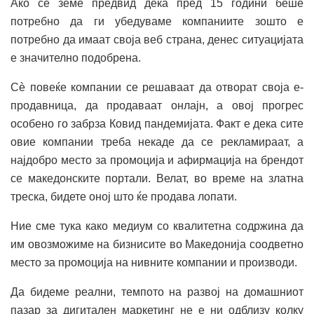
Ако се земе предвид дека пред 15 години беше
потребно да ги убедуваме компаниите зошто е
потребно да имаат своја веб страна, денес ситуацијата
е значително подобрена.
Сè повеќе компании се решаваат да отворат своја е-
продавница, да продаваат онлајн, а овој прогрес
особено го забрза Ковид пандемијата. Факт е дека сите
овие компании треба некаде да се рекламираат, а
најдобро место за промоција и афирмација на брендот
се македонските портали. Велат, во време на златна
треска, бидете оној што ќе продава лопати.
Ние сме тука како медиум со квалитетна содржина да
им овозможиме на бизнисите во Македонија соодветно
место за промоција на нивните компании и производи.
Да бидеме реални, темпото на развој на домашниот
пазар за дигитален маркетинг не е ни одблизу колку