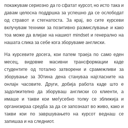
покажувам сериозно да го сфатат курсот, но исто така и
давам целосна поддршка за успешно да се ослободат
од стравот и стегнатоста. За крај, во сите курсеви
вклучувам техники за позитивно размислување и како
тоа може да влијае на нашиот mindset и генерално на
нашата слика за себе кога зборуваме англиски.
На курсевите досега, кои патем траеја по само еден
месец, видовме масивни трансформации каде
студентите од тотално затворени и срамежливи за
зборување за 30тина дена стануваа најгласните на
онлајн часовите. Други, добија работа каде што е
задолжително да зборуваш англиски со клиенти, а
имаше и такви кои меѓусебно толку се зближија и
организираа средба за да се запознаат во живо, како и
такви кои по завршувањето на курсот веднаш се
запишаа и на следниот.