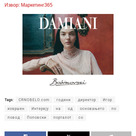
Извор: Маркетинг365
Tags:
CRNOBELO.com
години
директор
Игор
извршен
Интервју
на
од
основањето
по
повод
Поповски
порталот
со