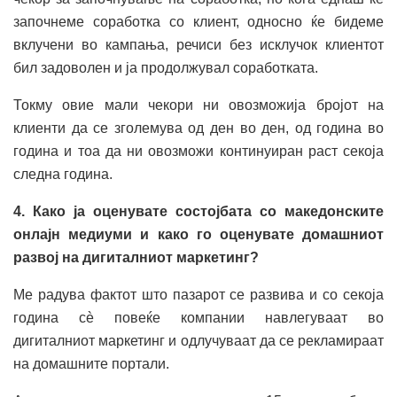
започнеме соработка со клиент, односно ќе бидеме
вклучени во кампања, речиси без исклучок клиентот
бил задоволен и ја продолжувал соработката.
Токму овие мали чекори ни овозможија бројот на
клиенти да се зголемува од ден во ден, од година во
година и тоа да ни овозможи континуиран раст секоја
следна година.
4. Како ја оценувате состојбата со македонските
онлајн медиуми и како го оценувате домашниот
развој на дигиталниот маркетинг?
Ме радува фактот што пазарот се развива и со секоја
година сè повеќе компании навлегуваат во
дигиталниот маркетинг и одлучуваат да се рекламираат
на домашните портали.