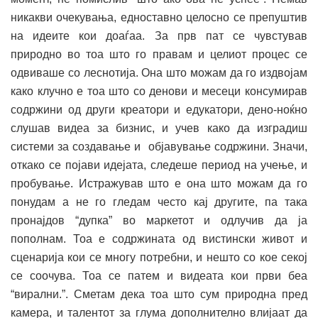
никакви очекувања, едноставно целосно се препуштив
на идеите кои доаѓаа. За прв пат се чувстував
природно во тоа што го правам и целиот процес се
одвиваше со леснотија. Она што можам да го издвојам
како клучно е тоа што со денови и месеци консумирав
содржини од други креатори и едукатори, дено-ноќно
слушав видеа за бизнис, и учев како да изградиш
системи за создавање и објавување содржини. Значи,
откако се појави идејата, следеше период на учење, и
пробување. Истражував што е она што можам да го
понудам а не го гледам често кај другите, па така
пронајдов “дупка” во маркетот и одлучив да ја
пополнам. Тоа е содржината од вистински живот и
сценарија кои се многу потребни, и нешто со кое секој
се соочува. Тоа се патем и видеата кои први беа
“вирални.”. Сметам дека тоа што сум природна пред
камера, и талентот за глума дополнително влијаат да