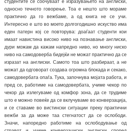
студентите се соочуваат е изразувањето на англиски,
односно течното говорење. Тоа е нешто што мораме
практично да го вежбаме, а од книга не се учи.
Интересно е што во моето долгогодишно искуство има
еден патерн кој се повторува: доаѓаат студенти кои
имаат навистина високо ниво на познавање англиски,
дури можам да кажам напредно ниво, но многу ниско
ниво на самодоверба бидејќи не можат практично да се
изразат на англиски. Самото тоа што разбираат, а не
можат да одговорат создава огромна блокада и секако,
самодовербата опаѓа. Тука, започнува мојата работа, и
пред се, работиме на самодовербата, учиме чекор по
чекор да излегуваме од комфор зона, да се трудиме
што е можно повеќе да се вклучуваме во конверзација,
и се ставаме во вистински ситуации преку практични
вежби за да може таа стегнатост да се ослободи.
Значи, напоредно работиме на ослободување од
стравот и учиме конверзациски англиски според