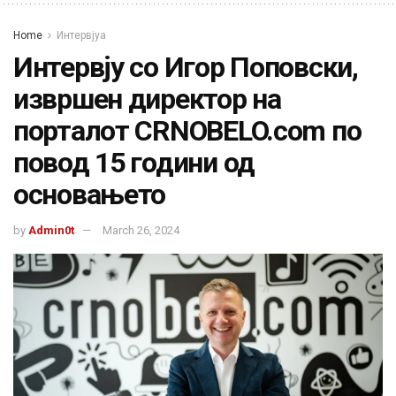
Home
Интервјуа
Интервју со Игор Поповски,
извршен директор на
порталот CRNOBELO.com по
повод 15 години од
основањето
by
Admin0t
March 26, 2024