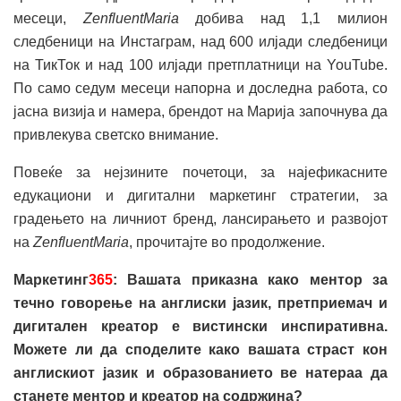
месеци,
ZenfluentMaria
добива над 1,1 милион
следбеници на Инстаграм, над 600 илјади следбеници
на ТикТок и над 100 илјади претплатници на YouTube.
По само седум месеци напорна и доследна работа, со
јасна визија и намера, брендот на Марија започнува да
привлекува светско внимание.
Повеќе за нејзините почетоци, за најефикасните
едукациони и дигитални маркетинг стратегии, за
градењето на личниот бренд, лансирањето и развојот
на
ZenfluentMaria
, прочитајте во продолжение.
Маркетинг
365
: Вашата приказна како ментор за
течно говорење на англиски јазик, претприемач и
дигитален креатор е вистински инспиративна.
Можете ли да споделите како вашата страст кон
англискиот јазик и образованието ве натераа да
станете ментор и креатор на содржина?