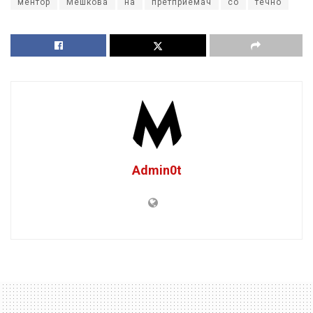
ментор
Мешкова
на
претприемач
со
течно
Admin0t