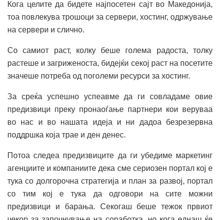
Кога целите да бидете најпосетен сајт во Македонија,
тоа повлекува трошоци за сервери, хостинг, одржување
на сервери и слично.
Со самиот раст, колку беше голема радоста, толку
растеше и загриженоста, бидејќи секој раст на посетите
значеше потреба од поголеми ресурси за хостинг.
За среќа успешно успеавме да ги совладаме овие
предизвици преку пронаоѓање партнери кои веруваа
во нас и во нашата идеја и ни дадоа безрезервна
поддршка која трае и ден денес.
Потоа следеа предизвиците да ги убедиме маркетинг
агенциите и компаниите дека сме сериозен портал кој е
тука со долгорочна стратегија и план за развој, портал
со тим кој е тука да одговори на сите можни
предизвици и барања. Секогаш беше тежок првиот
чекор за започнување на соработка, но кога еднаш ќе