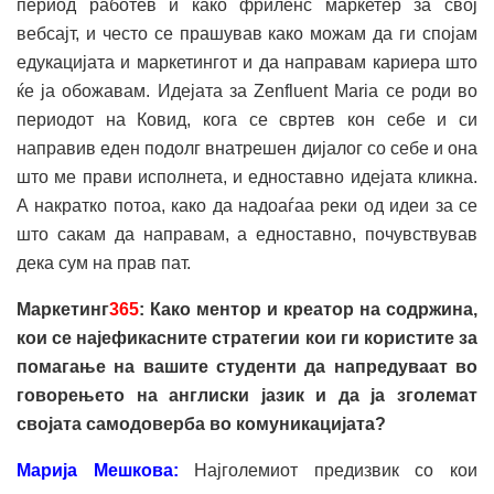
период работев и како фриленс маркетер за свој
вебсајт, и често се прашував како можам да ги спојам
едукацијата и маркетингот и да направам кариера што
ќе ја обожавам. Идејата за Zenfluent Maria се роди во
периодот на Ковид, кога се свртев кон себе и си
направив еден подолг внатрешен дијалог со себе и она
што ме прави исполнета, и едноставно идејата кликна.
А накратко потоа, како да надоаѓаа реки од идеи за се
што сакам да направам, а едноставно, почувствував
дека сум на прав пат.
Маркетинг
365
: Како ментор и креатор на содржина,
кои се најефикасните стратегии кои ги користите за
помагање на вашите студенти да напредуваат во
говорењето на англиски јазик и да ja зголемат
својата самодоверба во комуникацијата?
Марија Мешкова:
Најголемиот предизвик со кои