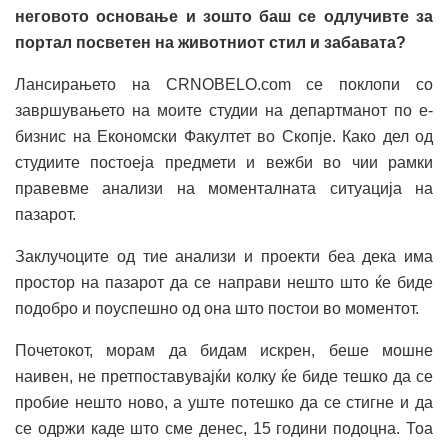
неговото основање и зошто баш се одлучивте за
портал посветен на животниот стил и забавата?
Лансирањето на CRNOBELO.com се поклопи со
завршувањето на моите студии на департманот по е-
бизнис на Економски Факултет во Скопје. Како дел од
студиите постоеја предмети и вежби во чии рамки
правевме анализи на моменталната ситуација на
пазарот.
Заклучоците од тие анализи и проекти беа дека има
простор на пазарот да се направи нешто што ќе биде
подобро и поуспешно од она што постои во моментот.
Почетокот, морам да бидам искрен, беше мошне
наивен, не претпоставувајќи колку ќе биде тешко да се
пробие нешто ново, а уште потешко да се стигне и да
се одржи каде што сме денес, 15 години подоцна. Тоа