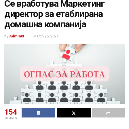
Се вработува Маркетинг
директор за етаблирана
домашна компанија
by
Admin0t
March 26, 2024
154
SHARES