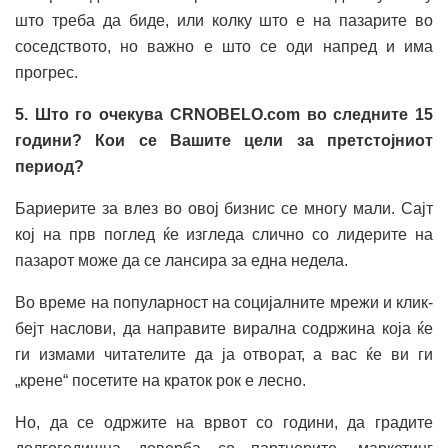
што треба да биде, или колку што е на пазарите во
соседството, но важно е што се оди напред и има
прогрес.
5. Што го очекува
CRNOBELO.com
во следните 15
години? Кои се Вашите цели за претстојниот
период?
Бариерите за влез во овој бизнис се многу мали. Сајт
кој на прв поглед ќе изгледа слично со лидерите на
пазарот може да се лансира за една недела.
Во време на популарност на социјалните мрежи и клик-
бејт наслови, да направите вирална содржина која ќе
ги измами читателите да ја отворат, а вас ќе ви ги
„крене“ посетите на краток рок е лесно.
Но, да се одржите на врвот со години, да градите