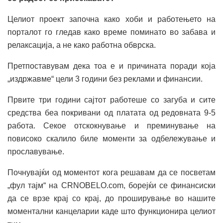
Целиот проект започна како хоби и работењето на
порталот го гледав како време поминато во забава и
релаксација, а не како работна обврска.
Претпоставувам дека тоа е и причината поради која
„издржавме“ цели 3 години без реклами и финансии.
Првите три години сајтот работеше со загуба и сите
средства беа покривани од платата од редовната 9-5
работа. Секое отскокнување и преминување на
повисоко скалило биле моменти за одбележување и
прославување.
Почнувајќи од моментот кога решавам да се посветам
„фул тајм“ на CRNOBELO.com, борејќи се финансиски
да се врзе крај со крај, до проширување во нашите
моментални канцеларии каде што функционира целиот