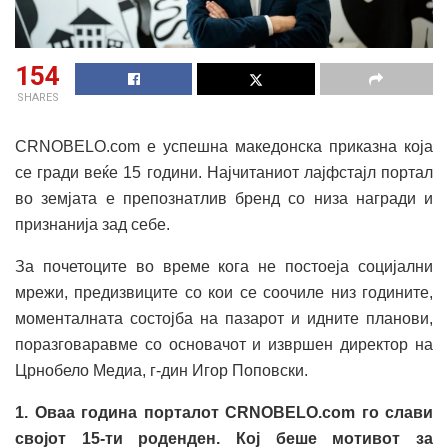
154
SHARES
CRNOBELO.com е успешна македонска приказна која
се гради веќе 15 години. Најчитаниот лајфстајл портал
во земјата е препознатлив бренд со низа награди и
признанија зад себе.
За почетоците во време кога не постоеја социјални
мрежи, предизвиците со кои се соочиле низ годините,
моменталната состојба на пазарот и идните планови,
поразговаравме со основачот и извршен директор на
Црнобело Медиа, г-дин Игор Поповски.
1. Оваа година порталот
CRNOBELO.com
го слави
својот 15-ти роденден. Кој беше мотивот за