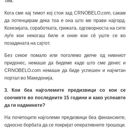
тим.
Кога сме кај тимот кој стои зад CRNOBELO.com, сакам
да потенцирам дека тоа е она што ме прави најгорд.
Кохезијата, соработката, грижата, одговорноста на сите
луѓе кои некогаш биле и оние кои сè уште се во
позадината на сајтот.
Без секое помало или поголемо делче од нивниот
придонес, немаше да бидеме каде што сме денес и
CRNOBELO.com немаше да биде успешен и најчитан
портал во Македонија.
3. Кои беа најголемите предизвици со кои се
соочивте во последните 15 години и како успеавте
да ги надминете?
На почетоците најголеми предизвици беа финансиите,
односно борбата да се покријат оперативните трошоци.