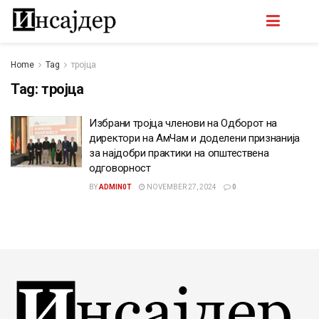
Home
Tag
тројца
Tag:
тројца
Избрани тројца членови на Одборот на
директори на АмЧам и доделени признанија
за најдобри практики на општествена
одговорност
BY
ADMIN0T
NOVEMBER 27, 2024
0