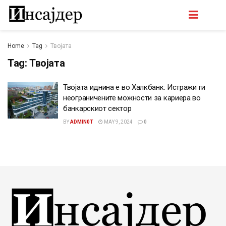
Home
Tag
Твојата
Tag:
Твојата
Твојата иднина е во Халкбанк: Истражи ги
неограничените можности за кариера во
банкарскиот сектор
BY
ADMIN0T
MAY 9, 2024
0