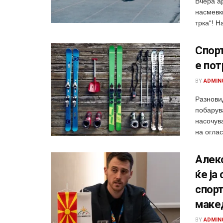
Вчера а
насмевк
трка“! Н
Спорт
е пот
BY
ADMIN
Разнови
побарува
насочува
на оглас
Алек
ќе ја
спорт
маке
BY
ADMIN