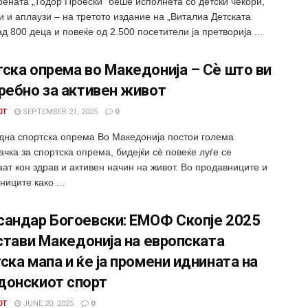
рената „Тодор Проески“ беше исполнета со детски чекори,
и и аплаузи – на третото издание на „Виталиа Детската
ад 800 деца и повеќе од 2.500 посетители ја претворија ...
ска опрема во Македонија – Сè што ви
ребно за активен живот
0T
SEPTEMBER 21, 2025
0
дна спортска опрема Во Македонија постои голема
чка за спортска опрема, бидејќи сè повеќе луѓе се
ат кон здрав и активен начин на живот. Во продавниците и
ниците како ...
сандар Богоевски: ЕМОФ Скопје 2025
 стави Македонија на европската
ска мапа и ќе ја промени иднината на
донскиот спорт
0T
JUNE 20, 2025
0