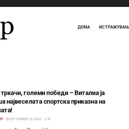
ДОМА
ИСТРАЖУВАЊА
тркачи, големи победи – Виталиа ја
а највеселата спортска приказна на
ата!
0T
SEPTEMBER 23, 2025
0