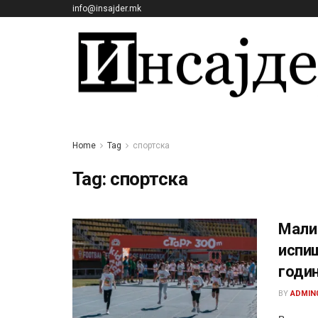
info@insajder.mk
Home
Tag
спортска
Tag:
спортска
Мали 
испиш
годин
BY
ADMIN