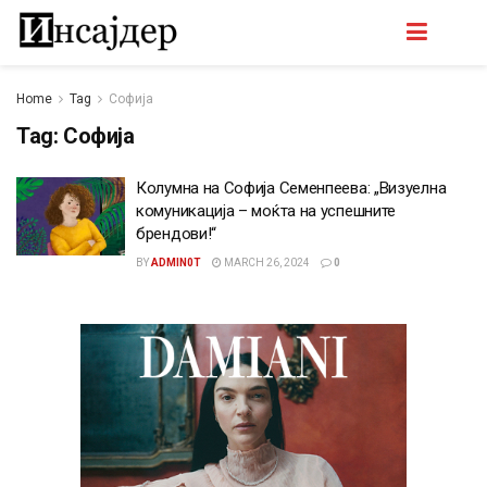
Home
Tag
Софија
Tag:
Софија
Колумна на Софија Семенпеева: „Визуелна
комуникација – моќта на успешните
брендови!“
BY
ADMIN0T
MARCH 26, 2024
0