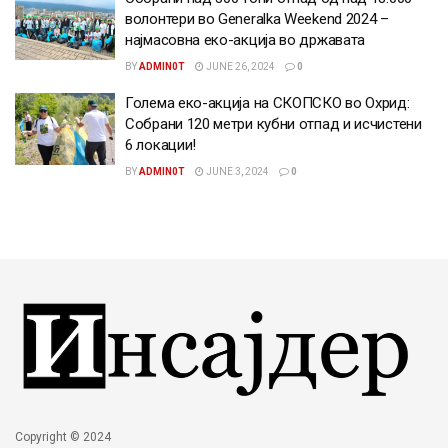
волонтери во Generalka Weekend 2024 –
најмасовна еко-акција во државата
BY
ADMIN0T
JUNE 26, 2024
0
Голема еко-акција на СКОПСКО во Охрид:
Собрани 120 метри кубни отпад и исчистени
6 локации!
BY
ADMIN0T
JUNE 3, 2024
0
Copyright © 2024