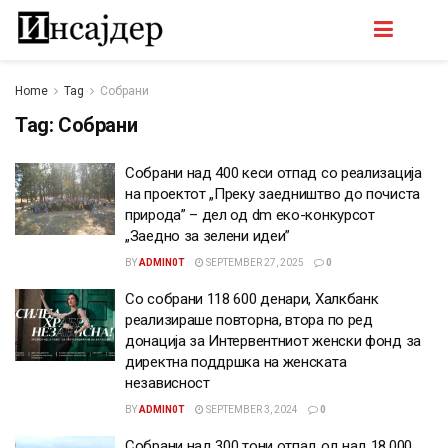
Home
Tag
Собрани
Tag:
Собрани
Собрани над 400 кеси отпад со реализација
на проектот „Преку заедништво до почиста
природа” – дел од dm еко-конкурсот
„Заедно за зелени идеи”
BY
ADMIN0T
SEPTEMBER 27, 2025
0
Со собрани 118 600 денари, Халкбанк
реализираше повторна, втора по ред
донација за Интервентниот женски фонд за
директна поддршка на женската
независност
BY
ADMIN0T
SEPTEMBER 3, 2024
0
Собрани над 300 тони отпад од над 18.000