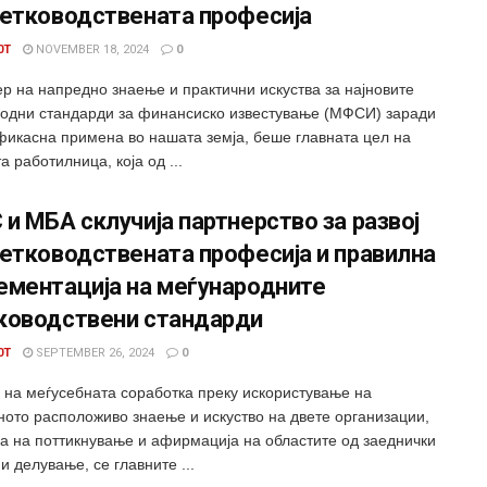
метководствената професија
0T
NOVEMBER 18, 2024
0
р на напредно знаење и практични искуства за најновите
одни стандарди за финансиско известување (МФСИ) заради
фикасна примена во нашата земја, беше главната цел на
а работилница, која од ...
и МБА склучија партнерство за развој
етководствената професија и правилна
ементација на меѓународните
ководствени стандарди
0T
SEPTEMBER 26, 2024
0
 на меѓусебната соработка преку искористување на
ното расположиво знаење и искуство на двете организации,
ка на поттикнување и афирмација на областите од заеднички
и делување, се главните ...