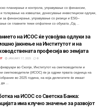
ско планирање и контрола, управување со финансии,
 и толкување на извештаи, донесување инвестициски одлуки,
ии за финансирање, управување со ризици и ESG–
ање се главните теми опфатени со обуката „Од ...
нието на ИСОС ќе усвојува одлуки за
ошно јакнење на Институтот и на
ководствената професија во земјата
0T
JANUARY 17, 2025
0
 февруари во Скопје, Институтот на сметководители и
ни сметководители (ИСОС) ќе ја одржи првата седница на
обрание во 2025 година, на која делегатите ќе имаат
да ...
отка на ИСОС со Светска Банка:
цијата има клучно значење за развојот