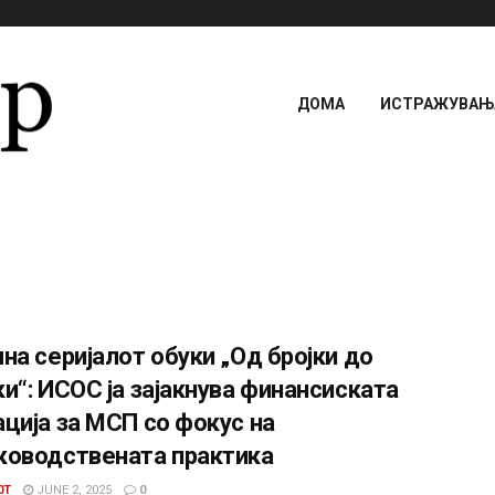
ДОМА
ИСТРАЖУВАЊА
на серијалот обуки „Од бројки до
и“: ИСОС ја зајакнува финансиската
ција за МСП со фокус на
ководствената практика
0T
JUNE 2, 2025
0