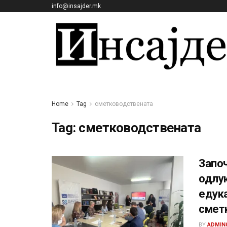
info@insajder.mk
Home
Tag
сметководствената
Tag:
сметководствената
Започ
одлук
едука
смет
BY
ADMIN