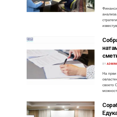
Финанси
анализа
стратег
известув
Собра
натам
смет
BY
ADMIN
На први
овласте
своето С
можност 
Сораб
Едука