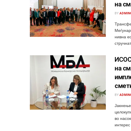
на с
BY
ADMIN
Трансфе
Меѓунар
нивна е
стручнат
ИСОС 
на см
импл
смет
BY
ADMIN
Јакнење
целокуп
во насо
интерес 