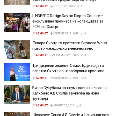
BY
ADMIN0T
OCTOBER 9, 2025
0
LINDBERG Design Day во Dioptra Couture –
ексклузивна премиера на колекцијата за
2026 во Скопје
BY
ADMIN0T
SEPTEMBER 27, 2025
0
Пиварa Скопје го претстави Скопско Weiss –
првото македонско пченично пиво
BY
ADMIN0T
SEPTEMBER 25, 2025
0
Три децении знаење: Семос Едукација го
осветли Скопје со незаборавна прослава
BY
ADMIN0T
SEPTEMBER 12, 2025
0
Билал Суџубаши по осум години на чело на
Халкбанк АД Скопје заминува на нова
функција
BY
ADMIN0T
AUGUST 27, 2025
0
Шпаркасе Банка АД Скопје и Националната