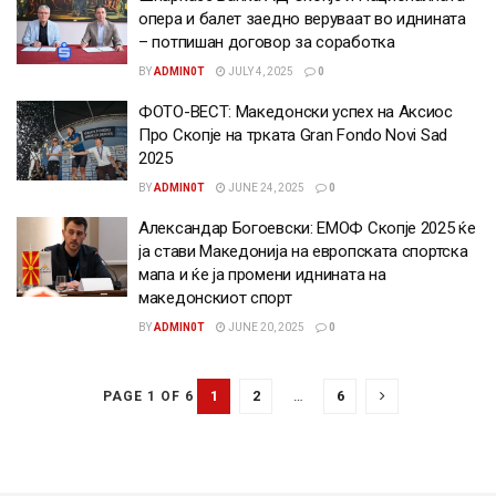
опера и балет заедно веруваат во иднината
– потпишан договор за соработка
BY
ADMIN0T
JULY 4, 2025
0
ФОТО-ВЕСТ: Македонски успех на Аксиос
Про Скопје на трката Gran Fondo Novi Sad
2025
BY
ADMIN0T
JUNE 24, 2025
0
Александар Богоевски: ЕМОФ Скопје 2025 ќе
ја стави Македонија на европската спортска
мапа и ќе ја промени иднината на
македонскиот спорт
BY
ADMIN0T
JUNE 20, 2025
0
1
2
…
6
PAGE 1 OF 6