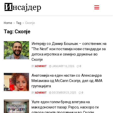
Home
Tag
Скопје
Tag:
Скопје
Интервју со Дамир Бошњак – сопственик на
“The Nest” кои поставија нови стандарди за
детска игротека и семејно дружење во
Скопје
BY
ADMIN0T
JANUARY 16, 2026
0
Анатомија на еден настан со Александра
Меќамова од McCann Скопје, дел од АМА
групацијата
BY
ADMIN0T
DECEMBER 23, 2025
0
Уште еден голем бренд влегува на
македонскиот пазар: Pepco, наскоро ги
отвора своите продавници во Скопје