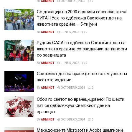
BY
ADMIN0T
OCTOBER 1, 2025
0
Со донација на 2000 садници сезонско цвеќе
ТИТАН Усје го одбележа Светскиот ден на
животната средина – 5-ти јуни
BY
ADMIN0T
JUNE 5, 2025
0
Рудник САСА го одбележа Светскиот ден на
животната средина со заеднички активности
со заедницата
BY
ADMIN0T
JUNE 5, 2025
0
Светскиот ден на вранецот со голем успех на
шестото издание
BY
ADMIN0T
OCTOBER 9, 2024
0
Обои го светот во вранец-црвено: По шести
пат се одбележува Светскиот ден на
вранецот
BY
ADMIN0T
OCTOBER 3, 2024
0
Македонските Microsoft и Adobe шампиони,