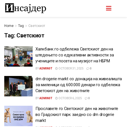
Home
Tag
Светскиот
Tag:
Светскиот
Халкбанк го одбележа Светскиот ден на
штедењето со едукативни активности за
учениците и посета на музејот на НБРМ
BY
ADMIN0T
OCTOBER 31, 2025
0
dm drogerie markt со донација на живеалишта
за миленици од 600.000 денари го одбележа
Светскиот ден на животните
BY
ADMIN0T
OCTOBER 6, 2025
0
Прославете го Светскиот ден на животните
во Градскиот парк заедно со dm drogerie
markt