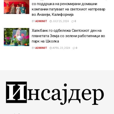
со поддршка на реномирани домашни
компании патуваат на светскиот натпревар
во Анахејм, Калифорнија
BY
ADMIN0T
JULY 25, 2024
0
Халкбанк го одбележа Светскиот ден на
планетата Земја со зелени работилници во
парк на Школка
BY
ADMIN0T
APRIL 23, 2024
0