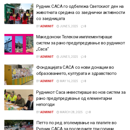
Рудник САСА го одбележа Светскиот ден на
животната средина со заеднички активности
со заедницата
BY
ADMIN0T
JUNE 5, 2025
0
Македонски Телеком имплементираше
систем за рано предупредување во рудникот
„Саса“
BY
ADMIN0T
JUNE 5, 2025
0
Фондацијата САСА со нови донации во
образованието, културата и здравството
BY
ADMIN0T
MAY 16, 2025
0
Рудникот Саса инвестираше во нов систем за
рано предупредување од елементарни
непогоди
BY
ADMIN0T
MARCH 28, 2025
0
Петто по ред зголемување на платите во
Рудник САСА за последните три години