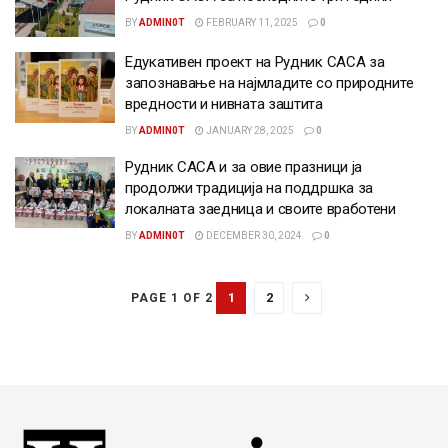
BY
ADMIN0T
FEBRUARY 11, 2025
0
Едукативен проект на Рудник САСА за
запознавање на најмладите со природните
вредности и нивната заштита
BY
ADMIN0T
JANUARY 28, 2025
0
Рудник САСА и за овие празници ја
продолжи традиција на поддршка за
локалната заедница и своите вработени
BY
ADMIN0T
DECEMBER 30, 2024
0
1
2
PAGE 1 OF 2