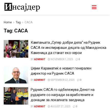
Home
Tag
САСА
Tag:
САСА
Кампањата „Супер добри дела“ на Рудник
САСА ги инспирираше децата од Македонска
Каменица да станат еко-херои
BY
ADMIN0T
NOVEMBER 1, 2025
0
Џејми Караматиќ е новиот генерален
директор на Рудник САСА
BY
ADMIN0T
SEPTEMBER 22, 2025
0
Рудник САСА го одбележува Денот на
рударите со награди за вработените и
донации за локалната заедница
BY
ADMIN0T
AUGUST 27, 2025
0