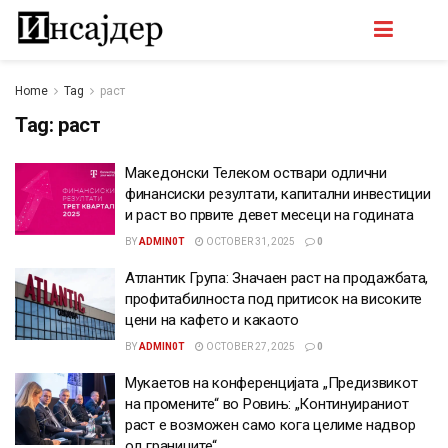
Home
Tag
раст
Tag:
раст
Македонски Телеком оствари одлични
финансиски резултати, капитални инвестиции
и раст во првите девет месеци на годината
BY
ADMIN0T
OCTOBER 31, 2025
0
Атлантик Група: Значаен раст на продажбата,
профитабилноста под притисок на високите
цени на кафето и какаото
BY
ADMIN0T
OCTOBER 27, 2025
0
Мукаетов на конференцијата „Предизвикот
на промените“ во Ровињ: „Континуираниот
раст е возможен само кога целиме надвор
од границите“