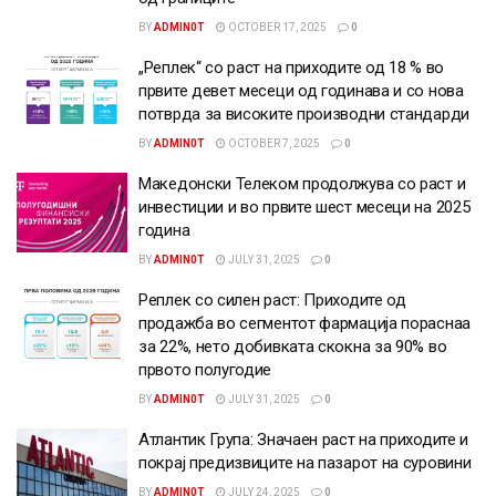
BY
ADMIN0T
OCTOBER 17, 2025
0
„Реплек“ со раст на приходите од 18 % во
првите девет месеци од годинава и со нова
потврда за високите производни стандарди
BY
ADMIN0T
OCTOBER 7, 2025
0
Македонски Телеком продолжува со раст и
инвестиции и во првите шест месеци на 2025
година
BY
ADMIN0T
JULY 31, 2025
0
Реплек со силен раст: Приходите од
продажба во сегментот фармација пораснаа
за 22%, нето добивката скокна за 90% во
првото полугодие
BY
ADMIN0T
JULY 31, 2025
0
Атлантик Група: Значаен раст на приходите и
покрај предизвиците на пазарот на суровини
BY
ADMIN0T
JULY 24, 2025
0