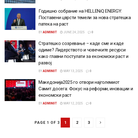
Годишно собрание на HELLENiQ ENERGY:
Поставени цврсти темели за нова стратешка
патека на раст
BY
ADMIN0T
JUNE 24, 2025
0
Стратешко созревање – каде сме и каде
одиме? Лидерството и човечките ресурси
како главни постулати за економски раст и
развој
BY
ADMIN0T
MAY 13, 2025
0
Македонија2025 го отвори најголемиот
Самит досега: Фокус на реформи, иновации и
економски раст
BY
ADMIN0T
MAY 12, 2025
0
1
2
3
PAGE 1 OF 3