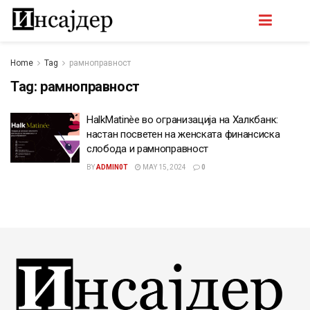
Home
Tag
рамноправност
Tag:
рамноправност
HalkMatinèe во огранизација на Халкбанк:
настан посветен на женската финансиска
слобода и рамноправност
BY
ADMIN0T
MAY 15, 2024
0