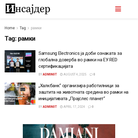
Home
Tag
рамки
Tag:
рамки
Samsung Electronics ја доби ознаката за
глобална доверба во рамки на ЕУ RED
сертификацијата
BY
ADMIN0T
AUGUST 4, 2025
0
„Халкбанк“ организира работилници за
заштита на животната средина во рамки на
иницијативата „Прајслес планет“
BY
ADMIN0T
APRIL 17, 2024
0