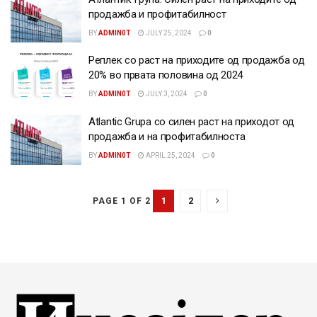
продажба и профитабилност
BY
ADMIN0T
JULY 25, 2024
0
Реплек со раст на приходите од продажба од
20% во првата половина од 2024
BY
ADMIN0T
JULY 3, 2024
0
Atlantic Grupa со силен раст на приходот од
продажба и на профитабилноста
BY
ADMIN0T
APRIL 25, 2024
0
1
2
PAGE 1 OF 2