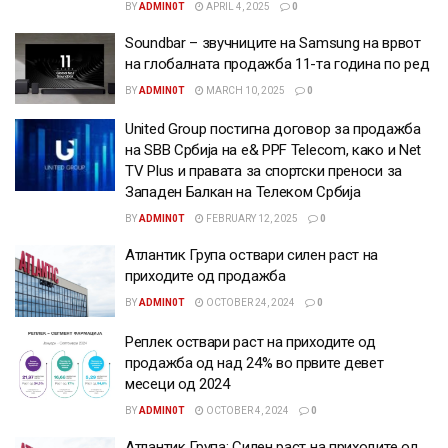
BY
ADMIN0T
APRIL 4, 2025
0
Soundbar – звучниците на Samsung на врвот
на глобалната продажба 11-та година по ред
BY
ADMIN0T
MARCH 10, 2025
0
United Group постигна договор за продажба
на SBB Србија на e& PPF Telecom, како и Net
TV Plus и правата за спортски преноси за
Западен Балкан на Телеком Србија
BY
ADMIN0T
FEBRUARY 12, 2025
0
Атлантик Група оствари силен раст на
приходите од продажба
BY
ADMIN0T
OCTOBER 24, 2024
0
Реплек оствари раст на приходите од
продажба од над 24% во првите девет
месеци од 2024
BY
ADMIN0T
OCTOBER 4, 2024
0
Атлантик Група: Силен раст на приходите од