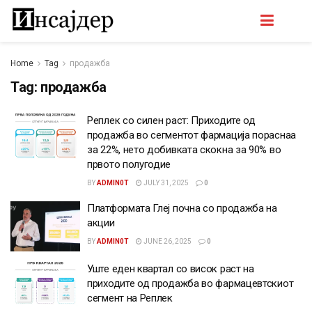
Home
Tag
продажба
Tag:
продажба
Реплек со силен раст: Приходите од
продажба во сегментот фармација пораснаа
за 22%, нето добивката скокна за 90% во
првото полугодие
BY
ADMIN0T
JULY 31, 2025
0
Платформата Глеј почна со продажба на
акции
BY
ADMIN0T
JUNE 26, 2025
0
Уште еден квартал со висок раст на
приходите од продажба во фармацевтскиот
сегмент на Реплек