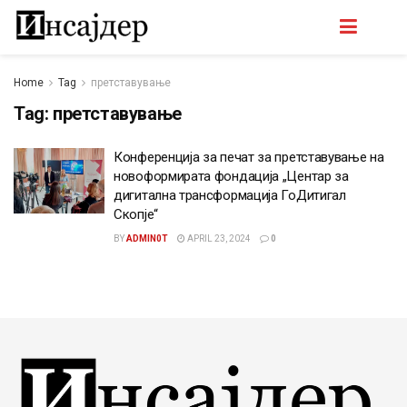
Home
Tag
претставување
Tag:
претставување
Конференција за печат за претставување на
новоформирата фондација „Центар за
дигитална трансформација ГоДитигал
Скопје“
BY
ADMIN0T
APRIL 23, 2024
0