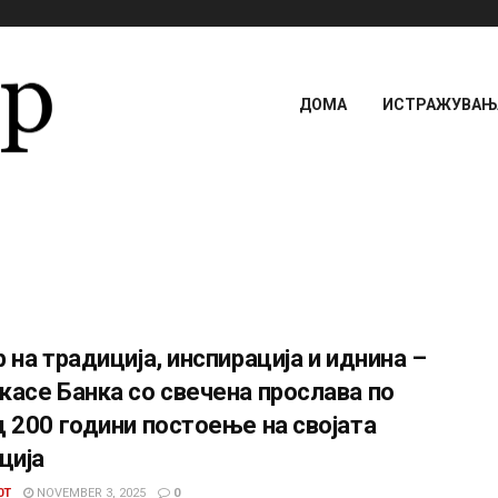
ДОМА
ИСТРАЖУВАЊА
 на традиција, инспирација и иднина –
асе Банка со свечена прослава по
 200 години постоење на својата
ција
0T
NOVEMBER 3, 2025
0