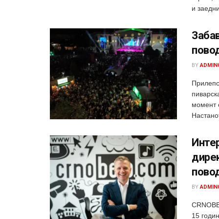
и заедни
Забав
пово
BY
ADMIN
Прилепс
пиварска
момент 
Настанот
Интер
дире
пово
BY
ADMIN
CRNOBEL
15 годин