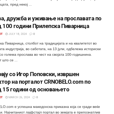
цата, пред некој ...
а, дружба и уживање на прославата по
д 100 години Прилепска Пиварница
0T
JULY 18, 2024
0
ка Пиварница, столбот на традицијата и на квалитетот во
та индустрија, во саботата, на 13 јули, одбележа историски
со голема прослава во чест на својата 100-годишнина.
 што се ...
вју со Игор Поповски, извршен
ктор на порталот CRNOBELO.com по
д 15 години од основањето
0T
MARCH 26, 2024
0
O.com е успешна македонска приказна која се гради веќе
и. Најчитаниот лајфстајл портал во земјата е препознатлив