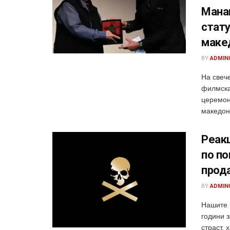
Манак
стату
маке
BY
ADMIN
На свеч
филмска
церемон
македонс
Реакц
по п
прода
BY
ADMIN
Нашите п
години 
страст, 