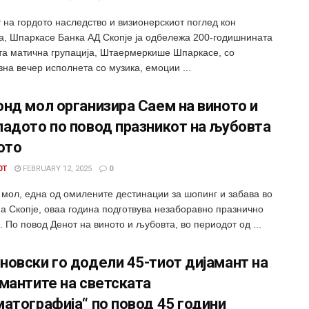
 на гордото наследство и визионерскиот поглед кон
а, Шпаркасе Банка АД Скопје ја одбележа 200-годишнината
ата матична групација, Штаермеркише Шпаркасе, со
на вечер исполнета со музика, емоции ...
нд мол организира Саем на виното и
ладото по повод празникот на љубовта
ото
0T
FEBRUARY 12, 2025
0
 мол, една од омилените дестинации за шопинг и забава во
на Скопје, оваа година подготвува незаборавно празнично
. По повод Денот на виното и љубовта, во периодот од ...
овски го додели 45-тиот дијамант на
мантите на светската
атографија“ по повод 45 години