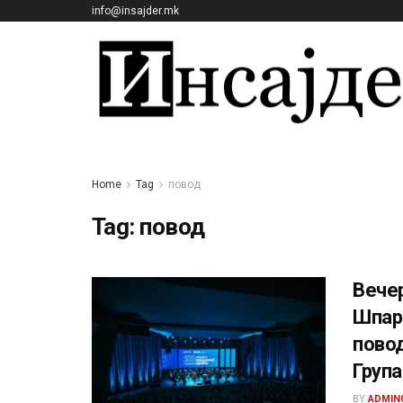
info@insajder.mk
Home
Tag
повод
Tag:
повод
Вечер
Шпарк
повод
Група
BY
ADMIN