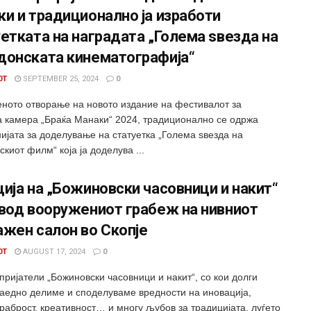
и и традиционално ја изработи
етката на наградата „Голема ѕвезда на
донската кинематографија“
0T
SEPTEMBER 25, 2024
0
еното отворање на новото издание на фестивалот за
 камера „Браќа Манаки“ 2024, традиционално се одржа
ијата за доделување на статуетка „Голема ѕвезда на
киот филм“ која ја доделува ...
ија на „Божиновски часовници и накит“
овод вооружениот грабеж на нивниот
жен салон во Скопје
0T
AUGUST 17, 2024
0
ријатели „Божиновски часовници и накит“, со кои долги
заедно делиме и споделуваме вредности на иновација,
храброст, креативност… и многу љубов за традицијата, луѓето