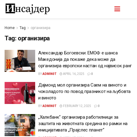
Home
Tag
организира
Tag:
организира
Александар Богоевски: ЕМОФ е шанса
Македонија да покаже дека може да
организира европски настан од највисок ранг
BY
ADMIN0T
APRIL 16, 2025
0
Дајмонд мол организира Саем на виното и
чоколадото по повод празникот на љубовта
и виното
BY
ADMIN0T
FEBRUARY 12, 2025
0
„Халкбанк“ организира работилници за
заштита на животната средина во рамки на
иницијативата „Прајслес планет“