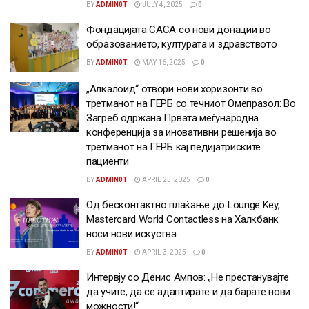
BY
ADMIN0T
JULY 4, 2025
0
Фондацијата САСА со нови донации во
образованието, културата и здравството
BY
ADMIN0T
MAY 16, 2025
0
„Алкалоид“ отвори нови хоризонти во
третманот на ГЕРБ со течниот Омепразол: Во
Загреб одржана Првата меѓународна
конференција за иновативни решенија во
третманот на ГЕРБ кај педијатриските
пациенти
BY
ADMIN0T
APRIL 25, 2025
0
Од бесконтактно плаќање до Lounge Key,
Mastercard World Contactless на Халкбанк
носи нови искуства
BY
ADMIN0T
APRIL 3, 2025
0
Интервју со Денис Ампов: „Не престанувајте
да учите, да се адаптирате и да барате нови
можности!“