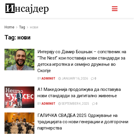
Home
Tag
нови
Tag:
нови
Интервју со Дамир Бошњак – сопственик на
“The Nest” кои поставија нови стандарди за
детска игротека и семејно дружење во
Скопје
BY
ADMIN0T
JANUARY 16, 2026
0
А1 Македонија продолжува да поставува
нови стандарди за дигитално живеење
BY
ADMIN0T
SEPTEMBER 4, 2025
0
ГАЛИЧКА СВАДБА 2025: Одржување на
традицијата со нови генерации и долгорочни
партнерства