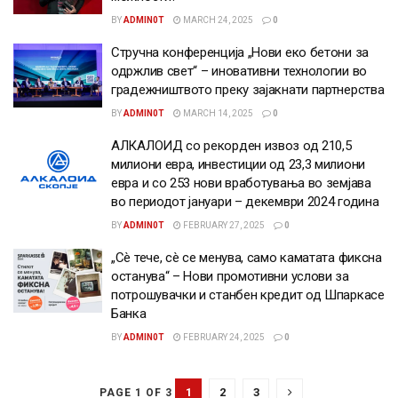
BY
ADMIN0T
MARCH 24, 2025
0
Стручна конференција „Нови еко бетони за
одржлив свет“ – иновативни технологии во
градежништвото преку зајакнати партнерства
BY
ADMIN0T
MARCH 14, 2025
0
АЛКАЛОИД со рекорден извоз од 210,5
милиони евра, инвестиции од 23,3 милиони
евра и со 253 нови вработувања во земјава
во периодот јануари – декември 2024 година
BY
ADMIN0T
FEBRUARY 27, 2025
0
„Сè тече, сè се менува, само каматата фиксна
останува“ – Нови промотивни услови за
потрошувачки и станбен кредит од Шпаркасе
Банка
BY
ADMIN0T
FEBRUARY 24, 2025
0
1
2
3
PAGE 1 OF 3