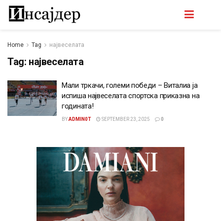
Home
Tag
највеселата
Tag:
највеселата
Мали тркачи, големи победи – Виталиа ја
испиша највеселата спортска приказна на
годината!
BY
ADMIN0T
SEPTEMBER 23, 2025
0