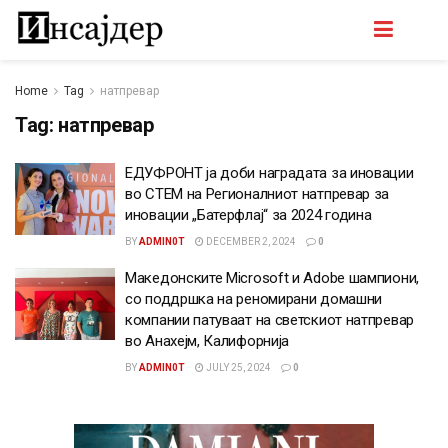
Home
Tag
натпревар
Tag:
натпревар
ЕДУФРОНТ ја доби наградата за иновации
во СТЕМ на Регионалниот натпревар за
иновации „Батерфлај“ за 2024 година
BY
ADMIN0T
DECEMBER 2, 2024
0
Македонските Microsoft и Adobe шампиони,
со поддршка на реномирани домашни
компании патуваат на светскиот натпревар
во Анахејм, Калифорнија
BY
ADMIN0T
JULY 25, 2024
0