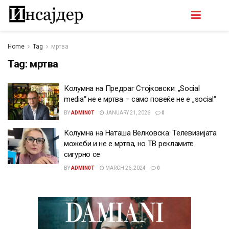
Home
Tag
мртва
Tag:
мртва
Колумна на Предраг Стојковски: „Social
media“ не е мртва – само повеќе не е „social“
BY
ADMIN0T
JANUARY 21, 2026
0
Колумна на Наташа Велковска: Телевизијата
можеби и не е мртва, но ТВ рекламите
сигурно се
BY
ADMIN0T
MARCH 26, 2024
0