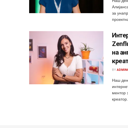
Наш ден
Алијанс
за унап
проектна
Интер
Zenfl
на ан
креа
BY
ADMIN
Наш ден
интернет
ментор 
креатор.