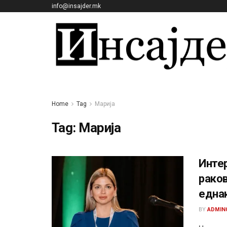
info@insajder.mk
Home
Tag
Марија
Tag:
Марија
Интер
раков
една
BY
ADMIN