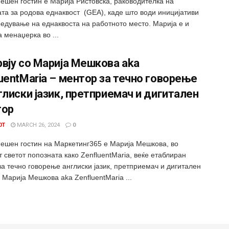
ешен гостин е Марија Ристовска, раководителка на
ата за родова еднаквост (GEA), каде што води иницијативи
редување на еднаквоста на работното место. Марија е и
 менаџерка во ...
вју со Марија Мешкова aka
uentMaria – ментор за течно говорење
глиски јазик, претприемач и дигитален
тор
0T
MARCH 26, 2024
0
ешен гостин на Маркетинг365 е Марија Мешкова, во
 светот попозната како ZenfluentMaria, веќе етаблиран
за течно говорење англиски јазик, претприемач и дигитален
 Марија Мешкова aka ZenfluentMaria ...