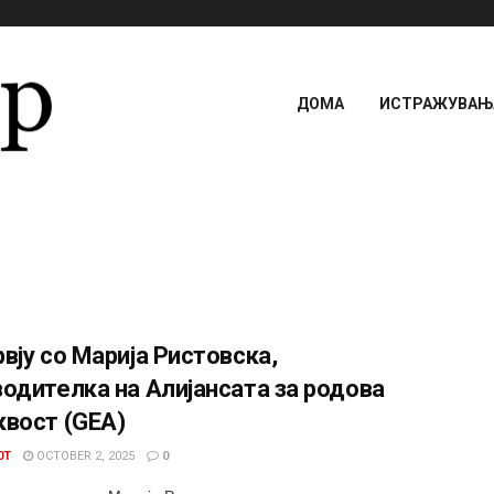
ДОМА
ИСТРАЖУВАЊА
вју со Марија Ристовска,
одителка на Алијансата за родова
квост (GEA)
0T
OCTOBER 2, 2025
0