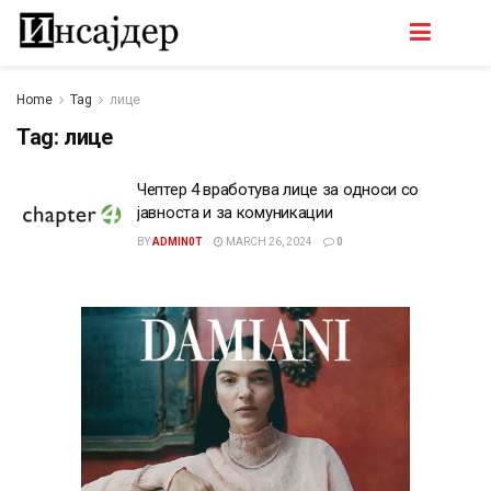
Home
Tag
лице
Tag:
лице
Чептер 4 вработува лице за односи со
јавноста и за комуникации
BY
ADMIN0T
MARCH 26, 2024
0