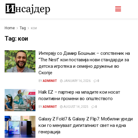
Home
Tag
кои
Tag:
кои
Интервју со Дамир Бошњак – сопственик на
“The Nest” кои поставија нови стандарди за
детска игротека и семејно дружење во
Скопје
BY
ADMIN0T
JANUARY 16, 2026
0
Halk EZ – партнер на младите кои носат
позитивни промени во општеството
BY
ADMIN0T
AUGUST 14, 2025
0
Galaxy Z Fold7 & Galaxy Z Flip7: Мобилни уреди
кои го менуваат дигиталниот свет на една
генерација