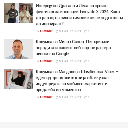
Интервју со Драгана и Лела за првиот
фестивал за иновации Innovate.X 2024: Како
до развој на силни тимови кои се подготвени
да иновираат?
BY
ADMIN0T
MARCH 26, 2024
0
Колумна на Милан Савов: Пет причини
поради кои вашиот веб-сајт не рангира
високо на Google
BY
ADMIN0T
MARCH 26, 2024
0
Колумна на Магдалена Шамбевска: Viber –
еден од трендовите кои ја обликуваат
индустријата за мобилен маркетинг и
продажба во моментов
BY
ADMIN0T
MARCH 26, 2024
0