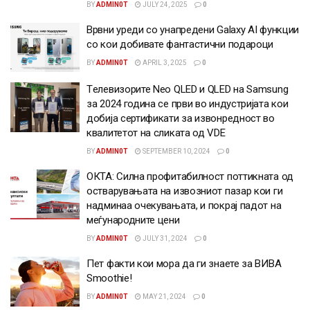
BY
ADMIN0T
JULY 24, 2025
0
Врвни уреди со унапредени Galaxy AI функции
со кои добивате фантастични подароци
BY
ADMIN0T
APRIL 3, 2025
0
Tелевизорите Neo QLED и QLED на Samsung
за 2024 година се први во индустријата кои
добија сертификати за извонредност во
квалитетот на сликата од VDE
BY
ADMIN0T
SEPTEMBER 10, 2024
0
ОКТА: Силна профитабилност поттикната од
остварувањата на извозниот пазар кои ги
надминаа очекувањата, и покрај падот на
меѓународните цени
BY
ADMIN0T
JULY 31, 2024
0
Пет факти кои мора да ги знаете за ВИВА
Smoothie!
BY
ADMIN0T
MAY 21, 2024
0