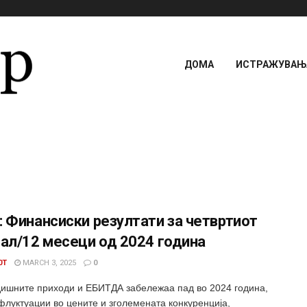
ДОМА
ИСТРАЖУВАЊА
 Финансиски резултати за четвртиот
ал/12 месеци од 2024 година
0T
MARCH 3, 2025
0
дишните приходи и ЕБИТДА забележаа пад во 2024 година,
флуктуации во цените и зголемената конкуренција,