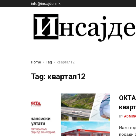
info@insajder.mk
Home
Tag
квартал12
Tag:
квартал12
ОКТА:
кварт
BY
ADMIN
Иако го
поради 