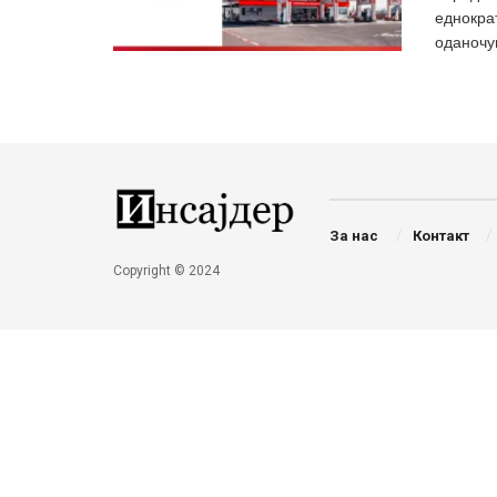
еднокра
оданочув
За нас
Контакт
Copyright © 2024