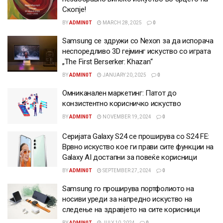
Скопје!
BY
ADMIN0T
MARCH 28, 2025
0
Samsung се здружи со Nexon за да испорача
неспоредливо 3D гејминг искуство со играта
„The First Berserker: Khazan“
BY
ADMIN0T
JANUARY 20, 2025
0
Омниканален маркетинг: Патот до
конзистентно корисничко искуство
BY
ADMIN0T
NOVEMBER 19, 2024
0
Серијата Galaxy S24 се проширува со S24 FE:
Врвно искуство кое ги прави сите функции на
Galaxy AI достапни за повеќе корисници
BY
ADMIN0T
SEPTEMBER 27, 2024
0
Samsung го проширува портфолиото на
носиви уреди за напредно искуство на
следење на здравјето на сите корисници
BY
ADMIN0T
JULY 10, 2024
0