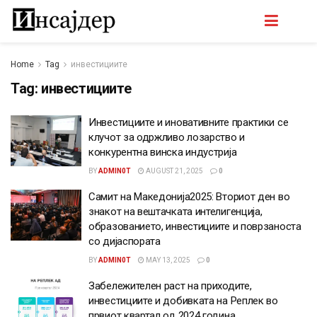
Home
Tag
инвестициите
Tag:
инвестициите
Инвестициите и иновативните практики се
клучот за одржливо лозарство и
конкурентна винска индустрија
BY
ADMIN0T
AUGUST 21, 2025
0
Самит на Македонија2025: Вториот ден во
знакот на вештачката интелигенција,
образованието, инвестициите и поврзаноста
со дијаспората
BY
ADMIN0T
MAY 13, 2025
0
Забележителен раст на приходите,
инвестициите и добивката на Реплек во
првиот квартал од 2024 година