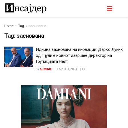
Home
Tag
заснована
Tag:
заснована
Иднина заснована на иновации: Дарко Лукиќ
од 1 јули е новиот извршен директор на
Групацијата Нелт
BY
ADMIN0T
APRIL 1, 2024
0