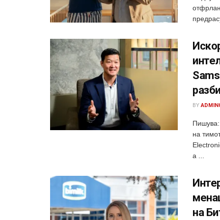
отфрлањ
предрасу
Иско
интел
Samsu
разб
BY
ADMIN
Пишува:
на тимот
Electron
а ...
Интер
менаџ
на Би