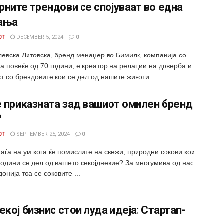
ните трендови се спојуваат во една
ања
0T
DECEMBER 5, 2024
0
левска Литовска, бренд менаџер во Бимилк, компанија со
а повеќе од 70 години, е креатор на релации на доверба и
т со брендовите кои се дел од нашите животи ...
е приказната зад вашиот омилен бренд
?
0T
SEPTEMBER 25, 2024
0
аѓа на ум кога ќе помислите на свежи, природни сокови кои
 години се дел од вашето секојдневие? За многумина од нас
онија тоа се соковите ...
екој бизнис стои луда идеја: Стартап-