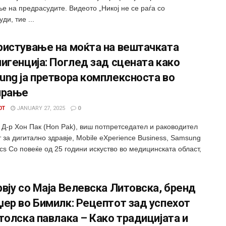
е на предрасудите. Видеото „Никој не се раѓа со
ди, тие ...
ристување на моќта на вештачката
игенција: Поглед зад сцената како
ng ја претвора комплексноста во
ирање
0T
JANUARY 27, 2025
0
 Д-р Хон Пак (Hon Pak), виш потпретседател и раководител
 за дигитално здравје, Mobile eXperience Business, Samsung
ics Со повеќе од 25 години искуство во медицинската област,
вју со Маја Велевска Литовска, бренд
ер во Бимилк: Рецептот зад успехот
толска павлака – Како традицијата и