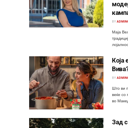
модер
камп
BY
ADMIN
Маја Ве
традициј
лојалнос
Која 
Вива
BY
ADMIN
Што ви п
веќе со
во Макед
Зад с