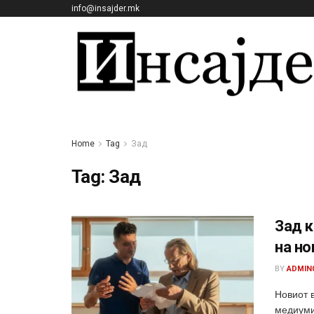
info@insajder.mk
Home
Tag
Зад
Tag:
Зад
Зад 
на но
BY
ADMIN
Новиот 
медиумит