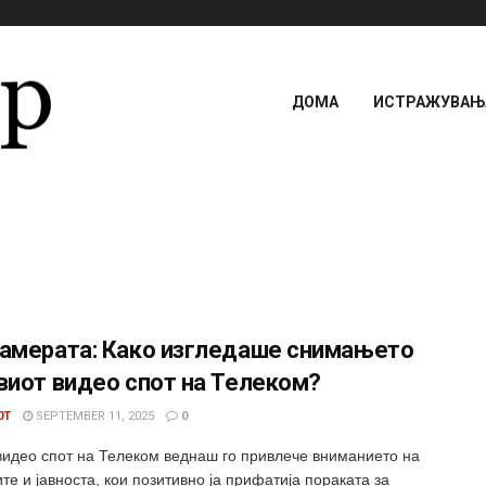
ДОМА
ИСТРАЖУВАЊА
камерата: Како изгледаше снимањето
виот видео спот на Телеком?
0T
SEPTEMBER 11, 2025
0
видео спот на Телеком веднаш го привлече вниманието на
е и јавноста, кои позитивно ја прифатија пораката за