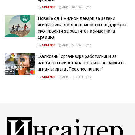
BY
ADMIN0T
APRIL 30, 2025
0
Повеќе од 1 милион денари за зелени
иницијативи: дм дрогерие маркт поддржува
еко-проекти за заштита на животната
средина
BY
ADMIN0T
APRIL 24, 2025
0
„Халкбанк“ организира работилници за
заштита на животната средина во рамки на
иницијативата „Прајслес планет“
BY
ADMIN0T
APRIL 17, 2024
0