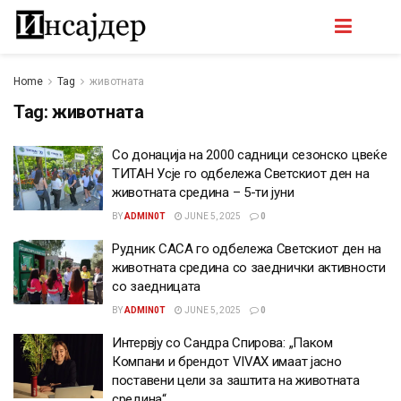
Home
Tag
животната
Tag:
животната
Со донација на 2000 садници сезонско цвеќе
ТИТАН Усје го одбележа Светскиот ден на
животната средина – 5-ти јуни
BY
ADMIN0T
JUNE 5, 2025
0
Рудник САСА го одбележа Светскиот ден на
животната средина со заеднички активности
со заедницата
BY
ADMIN0T
JUNE 5, 2025
0
Интервју со Сандра Спирова: „Паком
Компани и брендот VIVAX имаат јасно
поставени цели за заштита на животната
средина“