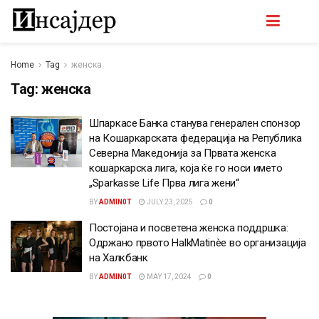
Home
Tag
женска
Tag:
женска
Шпаркасе Банка станува генерален спонзор
на Кошаркарската федерација на Република
Северна Македонија за Првата женска
кошаркарска лига, која ќе го носи името
„Sparkasse Life Прва лига жени“
BY
ADMIN0T
JULY 23, 2025
0
Постојана и посветена женска поддршка:
Одржано првото HalkMatinèe во организација
на Халкбанк
BY
ADMIN0T
MAY 17, 2024
0