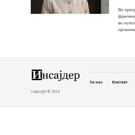
Во прес
фриленс
во хоте
организа
За нас
Контакт
Copyright © 2024