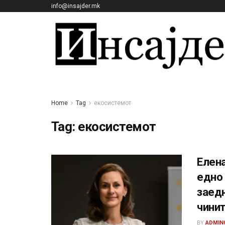
info@insajder.mk
Home
Tag
екосистемот
Tag:
екосистемот
Елена
едно 
заед
чинит
BY
ADMIN