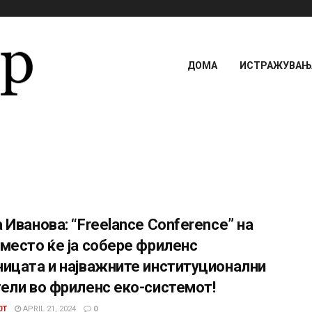
ДОМА
ИСТРАЖУВАЊА
 Иванова: “Freelance Conference” на
место ќе ја собере фриленс
ницата и најважните институционални
ели во фриленс еко-системот!
0T
APRIL 21, 2024
0