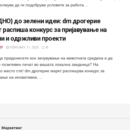
лжува да ги подобрува условите за работа ...
НО} до зелени идеи: dm дрогерие
 распиша конкурс за пријавување на
ни и одржливи проекти
0T
FEBRUARY 11, 2025
0
да придонесете кон зачувување на животната средина и да
е позитивен печат во вашата локална заедница? На
ко место сте! dm дрогерие маркт распишува конкурс за
ање на иновативни, ...
Маркетинг