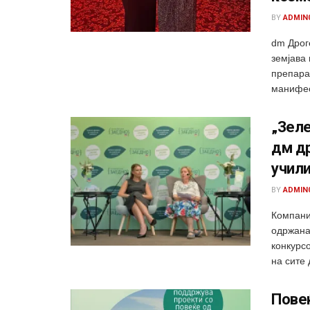
BY
ADMIN
dm Дрог
земјава 
препара
манифест
„Зеле
дм др
учили
BY
ADMIN
Компани
одржана 
конкурс
на сите 
Повеќ