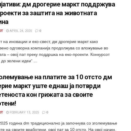
ијативи: дм дрогерие маркт поддржува
роекти за заштита на животната
ина
0T
APRIL 24, 2025
0
т на иновации и еко-свест, дм дрогерие маркт како
вено одговорна компанија продолжува со вложување во
та – овој пат преку поддршка на еко-проекти. Конкурсот
 до зелени идеи“ ...
олемување на платите за 10 отсто дм
рие маркт уште еднаш ја потврди
теноста кон грижата за своите
тени!
0T
FEBRUARY 13, 2025
0
2025 година dm традиционално ја започнува со зголемување
те на своите вработени, овој пат за 10 отсто. На овој начин,