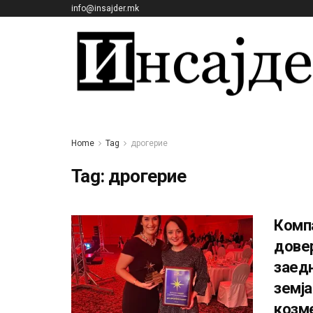
info@insajder.mk
Home
Tag
дрогерие
Tag:
дрогерие
Компа
довер
заедн
земја
козм