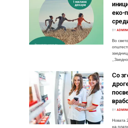
иниц
еко-п
сред
BY
ADMIN
Во свето
општест
заедница
,,Заедно
Со зг
дроге
посве
врабо
BY
ADMIN
Новата 
на плати