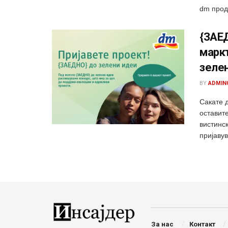
dm продо
{ЗАЕД
маркт
зеле
BY
ADMIN
Сакате 
оставит
вистинс
пријавув
За нас
Контакт