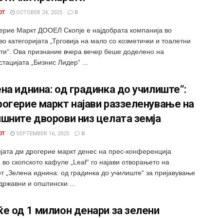
0T
OCTOBER 24, 2025
0
ерие Маркт ДООЕЛ Скопје е најдобрата компанија во
во категоријата „Трговија на мало со козметички и тоалетни
ти“. Ова признание вчера вечер беше доделено на
ацијата „Бизнис Лидер“ ...
на иднина: од градинка до училиште“:
огерие маркт најави раззеленување на
шните дворови низ целата земја
0T
SEPTEMBER 16, 2025
0
јата дм дрогерие маркт денес на прес-конференција
во скопското кафуле „Leaf“ го најави отворањето на
от „Зелена иднина: од градинка до училиште“ за пријавување
државни и општински ...
е од 1 милион денари за зелени