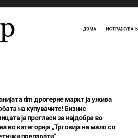
ДОМА
ИСТРАЖУВАЊА
нијата dm дрогерие маркт ја ужива
бата на купувачите! Бизнис
ицата ја прогласи за најдобра во
ва во категорија „Трговија на мало со
етички препарати“