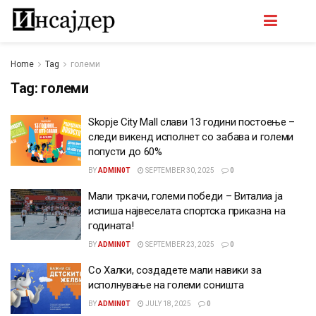
Home
Tag
големи
Tag:
големи
Skopje City Mall слави 13 години постоење –
следи викенд исполнет со забава и големи
попусти до 60%
BY
ADMIN0T
SEPTEMBER 30, 2025
0
Мали тркачи, големи победи – Виталиа ја
испиша највеселата спортска приказна на
годината!
BY
ADMIN0T
SEPTEMBER 23, 2025
0
Со Халки, создадете мали навики за
исполнување на големи соништа
BY
ADMIN0T
JULY 18, 2025
0