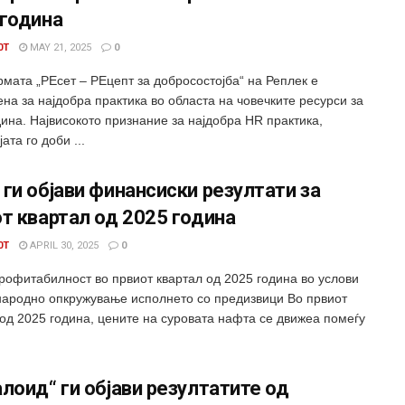
 година
0T
MAY 21, 2025
0
мата „РЕсет – РЕцепт за добросостојба“ на Реплек е
на за најдобра практика во областа на човечките ресурси за
ина. Највисокото признание за најдобра HR практика,
ата го доби ...
ги објави финансиски резултати за
т квартал од 2025 година
0T
APRIL 30, 2025
0
рофитабилност во првиот квартал од 2025 година во услови
народно опкружување исполнето со предизвици Во првиот
 од 2025 година, цените на суровата нафта се движеа помеѓу
лоид“ ги објави резултатите од