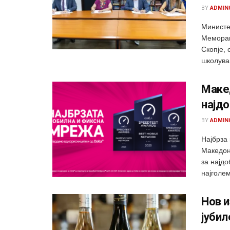
BY
ADMIN
Министе
Меморан
Скопје, 
школувањ
Макед
најд
BY
ADMIN
Најбрза
Македон
за најд
најголем
Нов и
јубил