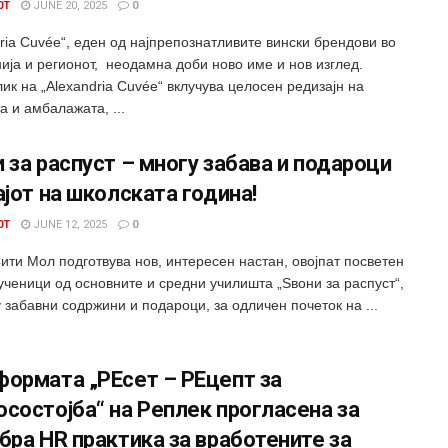
0T
JUNE 20, 2025
0
ria Cuvée“, еден од најпрепознатливите вински брендови во
ија и регионот, неодамна доби ново име и нов изглед.
ик на „Alexandria Cuvée“ вклучува целосен редизајн на
а и амбалажата, ...
 за распуст – многу забава и подароци
ајот на школската година!
0T
JUNE 12, 2025
0
ити Мол подготвува нов, интересен настан, овојпат посветен
ученици од основните и средни училишта „Sвони за распуст“,
 забавни содржини и подароци, за одличен почеток на ...
формата „РЕсет – РЕцепт за
состојба“ на Реплек прогласена за
бра HR практика за вработените за