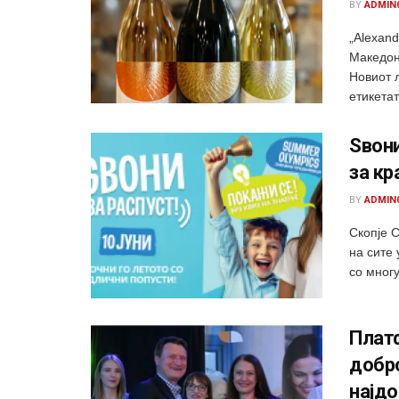
BY
ADMIN
„Alexand
Македон
Новиот л
етикетат
Sвони
за кр
BY
ADMIN
Скопје С
на сите 
со многу
Плат
добро
најдо