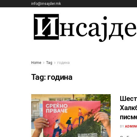
info@insajder.mk
Home
Tag
година
Tag:
година
Шеста
Халкб
писм
BY
ADMIN