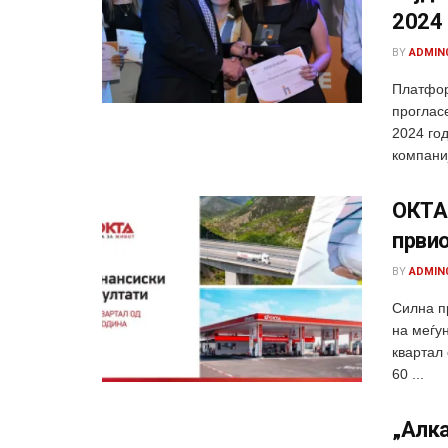
2024
BY
ADMIN
Платфор
прогласе
2024 год
компаниј
ОКТА 
првио
BY
ADMIN
Силна п
на меѓу
квартал
60 ...
„Алка