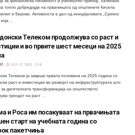
ар за финансиска писменост и училиштен прибор, Халкбанк
ка топло добредојде на првачињата од општините Кисела
рилеп и Берово. Активноста е дел од иницијативата „Среќно
која ...
донски Телеком продолжува со раст и
тиции и во првите шест месеци на 2025
на
0T
JULY 31, 2025
0
ски Телеком ja заврши првата половина на 2025 година со
ски раст и инвестиции во развојот на инфраструктурата што
о за дигиталната трансформација на општеството.
ва трендот на раст ...
а и Роса им посакуваат на првачињата
ен старт на учебната година со
рок пакетчиња