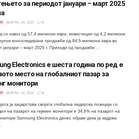
ењето за периодот јануари – март 2025
на
0T
APRIL 30, 2025
0
д со извоз од 57,4 милиони евра, инвестиции од 4,2 милиони
вкупни консолидирани продажби од 84,5 милиони евра во
 јануари – март 2025 г. Приходи од продажби ...
ng Electronics е шеста година по ред е
вото место на глобалниот пазар за
нг монитори
0T
APRIL 24, 2025
0
ата ја зацврстува својата глобална лидерска позиција со
дел на пазарот на гејминг монитори и 34,6% на пазарот на
нитори Samsung Electronics денес објави дека ја задржа
..