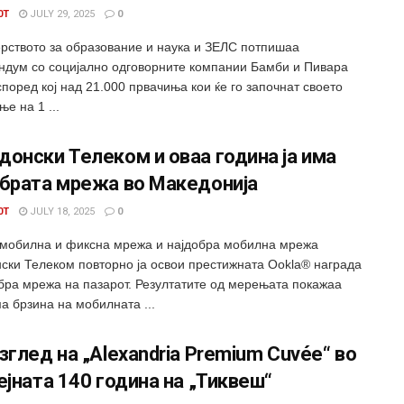
0T
JULY 29, 2025
0
рството за образование и наука и ЗЕЛС потпишаа
дум со социјално одговорните компании Бамби и Пивара
според кој над 21.000 првачиња кои ќе го започнат своето
е на 1 ...
онски Телеком и оваа година ја има
обрата мрежа во Македонија
0T
JULY 18, 2025
0
 мобилна и фиксна мрежа и најдобра мобилна мрежа
ски Телеком повторно ја освои престижната Ookla® награда
обра мрежа на пазарот. Резултатите од мерењата покажаа
а брзина на мобилната ...
зглед на „Alexandria Premium Cuvée“ во
ејната 140 година на „Тиквеш“