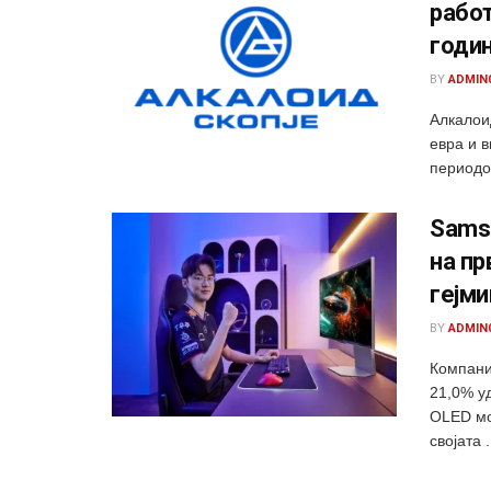
работ
годи
BY
ADMIN
Алкалои
евра и 
периодот
Samsu
на пр
гејми
BY
ADMIN
Компаниј
21,0% у
OLED мо
својата .