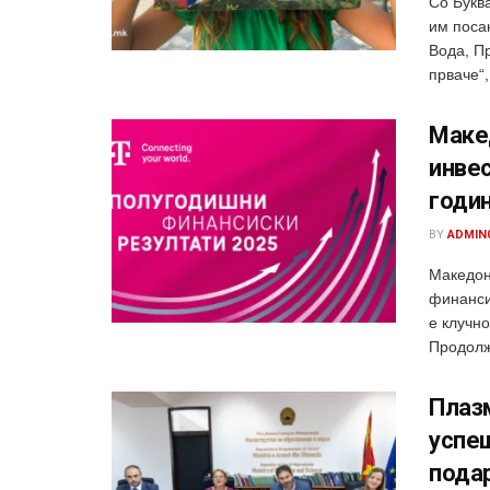
Со Букв
им поса
Вода, П
прваче“, 
Маке
инвес
годи
BY
ADMIN
Македон
финанси
е клучн
Продолжу
Плазм
успеш
пода