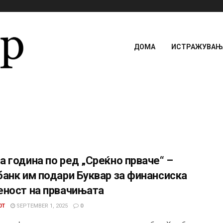
ДОМА
ИСТРАЖУВАЊА
 година по ред „Среќно прваче“ –
анк им подари Буквар за финансиска
еност на првачињата
0T
SEPTEMBER 1, 2025
0