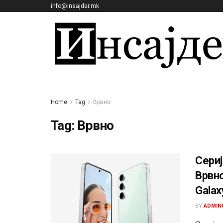
info@insajder.mk
Home
Tag
Врвно
Tag:
Врвно
Сериј
Врвно
Galax
BY
ADMIN