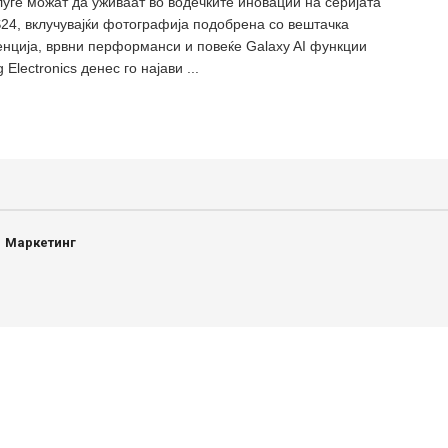
луѓе можат да уживаат во водечките иновации на серијата
S24, вклучувајќи фотографија подобрена со вештачка
енција, врвни перформанси и повеќе Galaxy AI функции
Electronics денес го најави ...
Маркетинг