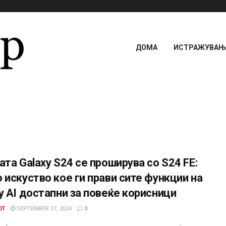
ДОМА
ИСТРАЖУВАЊА
ата Galaxy S24 се проширува со S24 FE:
 искуство кое ги прави сите функции на
y AI достапни за повеќе корисници
0T
SEPTEMBER 27, 2024
0